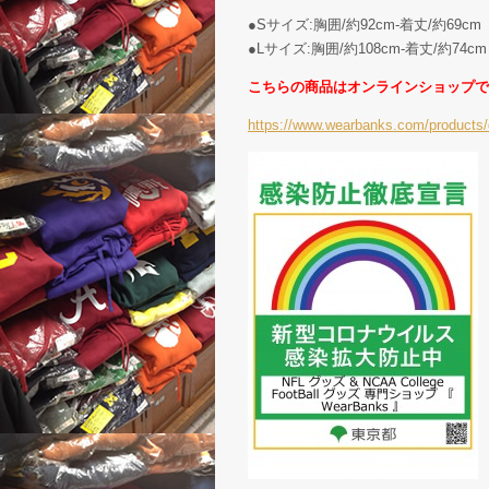
●Sサイズ:胸囲/約92cm-着丈/約69cm
●Lサイズ:胸囲/約108cm-着丈/約74cm
こちらの商品はオンラインショップで
https://www.wearbanks.com/products/