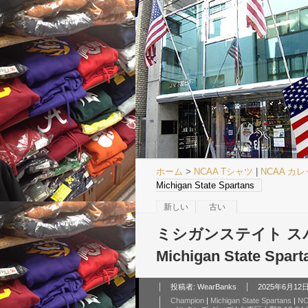
ホーム
>
NCAA Tシャツ
|
NCAA カ
Michigan State Spartans
新しい
古い
ミシガンステイト スパ
Michigan State Spart
投稿者:
WearBanks
2025年6月12日 
Champion
|
Michigan State Spartans
|
N