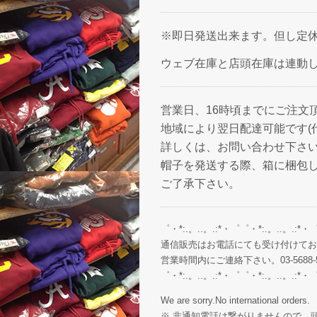
※即日発送出来ます。但し定休
ウェブ在庫と店頭在庫は連動
営業日、16時頃までにご注文
地域により翌日配達可能です(
詳しくは、お問い合わせ下さ
帽子を発送する際、箱に梱包
ご了承下さい。
゜・*:.。..。.:*・゜゜・*:.。..。.:*・
通信販売はお電話にても受け付けてお
営業時間内にご連絡下さい。03-5688-5
゜・*:.。..。.:*・゜゜・*:.。..。.:*・
We are sorry.No international orders.
※ 非通知電話は繋がりませんので、頭