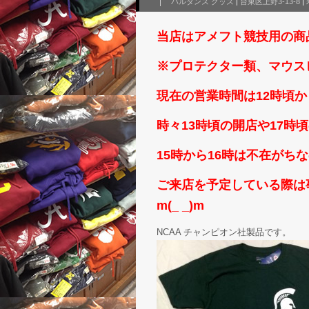
パルタンズ グッズ
|
台東区上野3-13-8
|
当店はアメフト競技用の商
※プロテクター類、マウス
現在の営業時間は12時頃か
時々13時頃の開店や17
15時から16時は不在がち
ご来店を予定している際は事
m(_ _)m
NCAA チャンピオン社製品です。