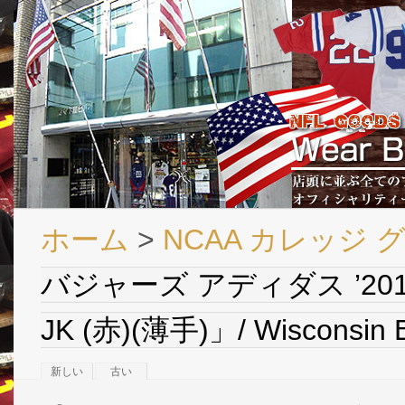
ホーム
>
NCAA カレッジ 
バジャーズ アディダス ’2
JK (赤)(薄手)」/ Wisconsin 
新しい
古い