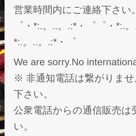
営業時間内にご連絡下さい。03-
゜・*:.。..。.:*・゜゜・*:.。
*:.。..。.:*・゜
We are sorry.No internationa
※ 非通知電話は繋がりませ
下さい。
公衆電話からの通信販売は
い。