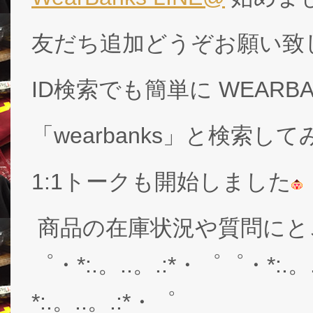
友だち追加どうぞお願い致
ID検索でも簡単に WEARB
「wearbanks」と検索し
1:1トークも開始しました
商品の在庫状況や質問にと
゜・*:.。..。.:*・゜゜・*:.。
*:.。..。.:*・゜