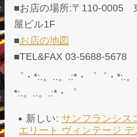
■お店の場所:〒110-0005
屋ビル1F
■
お店の地図
■TEL&FAX 03-5688-5678
゜・*:.。..。.:*・゜゜・*:.。
*:.。..。.:*・゜
新しい:
サンフランシスコ
エリート ヴィンテージ デニムジ