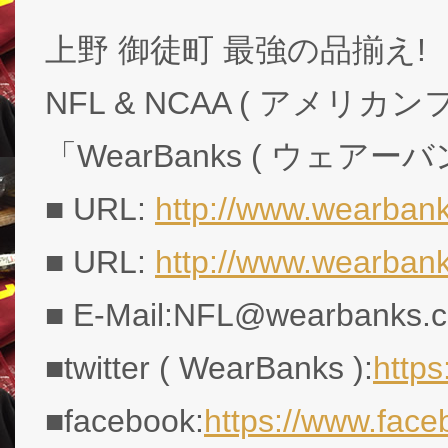
上野 御徒町 最強の品揃え!
NFL & NCAA ( アメリ
「WearBanks ( ウェアー
■ URL:
http://www.wearbank
■ URL:
http://www.wearban
■ E-Mail:NFL@wearbanks.co
■twitter ( WearBanks ):
http
■facebook:
https://www.fac