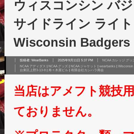
ウィスコンシン バジャ
サイドライン ライトウェ
Wisconsin Badgers
投稿者:
WearBanks
2025年9月11日 5:37 PM
NCAA カレッジ グッ
NCAA アディダス
|
NCAA グッズ
|
NCAA ジャケット
|
wearbanks
|
Wisconsin
台東区上野3-13-8
|
寿々木屋ビル
|
有限会社カシハラ商会
当店はアメフト競技
ておりません。