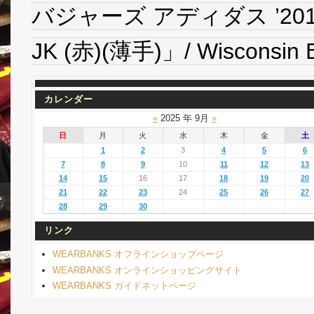
バジャーズ アディダス ’2
JK (赤)(薄手)」/ Wisconsin 
カレンダー
«
2025 年 9月
»
日
月
火
水
木
金
土
1
2
3
4
5
6
7
8
9
10
11
12
13
14
15
16
17
18
19
20
21
22
23
24
25
26
27
28
29
30
リンク
WEARBANKS オフラインショップページ
WEARBANKS オンラインショッピングサイト
WEARBANKS ガイドネットページ