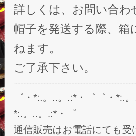
詳しくは、お問い合わ
帽子を発送する際、箱
ねます。
ご了承下さい。
゜・*:.。..。.:*・゜゜・*:.。
*:.。..。.:*・゜
通信販売はお電話にても受