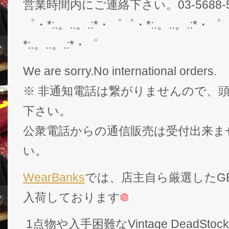
営業時間内にご連絡下さい。03-5688-5
゜・*:.。..。.:*・゜゜・*:.。..。.:*・゜
*:.。..。.:*・゜
We are sorry.No international orders.
※ 非通知電話は繋がりませんので、頭
下さい。
公衆電話からの通信販売は受付出来ま
い。
WearBanks
では、店主自ら厳選したGEK
入荷しております
1点物や入手困難なVintage DeadS