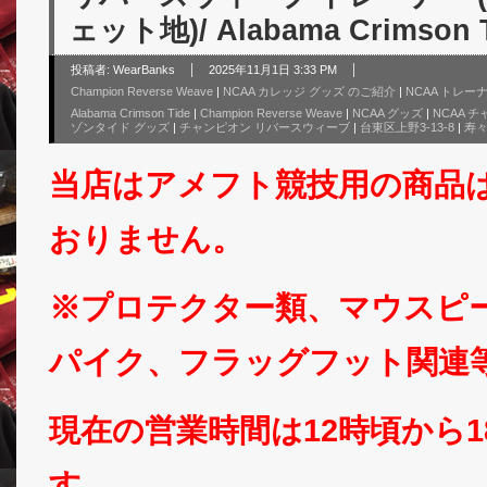
ェット地)/ Alabama Crimson 
投稿者:
WearBanks
2025年11月1日 3:33 PM
Champion Reverse Weave
|
NCAA カレッジ グッズ のご紹介
|
NCAA トレー
Alabama Crimson Tide
|
Champion Reverse Weave
|
NCAA グッズ
|
NCAA 
ゾンタイド グッズ
|
チャンピオン リバースウィーブ
|
台東区上野3-13-8
|
寿
当店はアメフト競技用の商品
おりません。
※プロテクター類、マウスピ
パイク、フラッグフット関連
現在の営業時間は12時頃から
す。