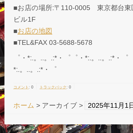
■お店の場所:〒110-0005 東京都台東
ビル1F
■
お店の地図
■TEL&FAX 03-5688-5678
゜・*:.。..。.:*・゜゜・*:.。..。.:*・゜
*:.。..。.:*・゜
コメント
:
0
トラックバック
:
0
ホーム
> アーカイブ >
2025年11月