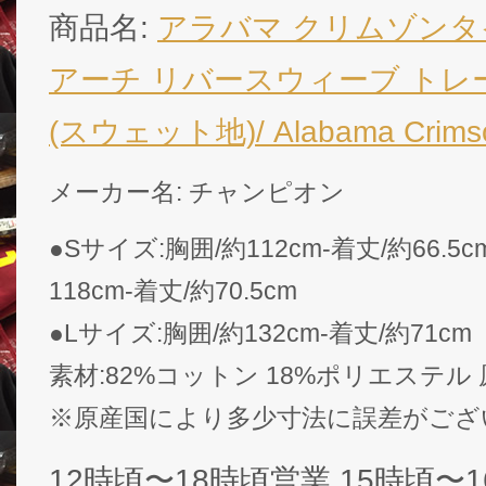
商品名:
アラバマ クリムゾンタ
アーチ リバースウィーブ トレー
(スウェット地)/ Alabama Crimso
メーカー名: チャンピオン
●Sサイズ:胸囲/約112cm-着丈/約66.5
118cm-着丈/約70.5cm
●Lサイズ:胸囲/約132cm-着丈/約71cm
素材:82%コットン 18%ポリエステル
※原産国により多少寸法に誤差がござ
12時頃〜18時頃営業.15時頃〜