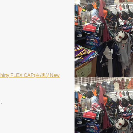
 FLEX CAP(白/黒)/ New
せ。