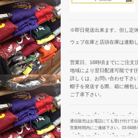
※即日発送出来ます。但し定休
ウェブ在庫と店頭在庫は連動
営業日、16時頃までにご注文
地域により翌日配達可能です(
詳しくは、お問い合わせ下さ
帽子を発送する際、箱に梱包
ご了承下さい。
゜・*:.。..。.:*・゜゜・*:.。..。.:*・
通信販売はお電話にても受け付けてお
営業時間内にご連絡下さい。03-5688-5
゜・*:.。..。.:*・゜゜・*:.。..。.:*・