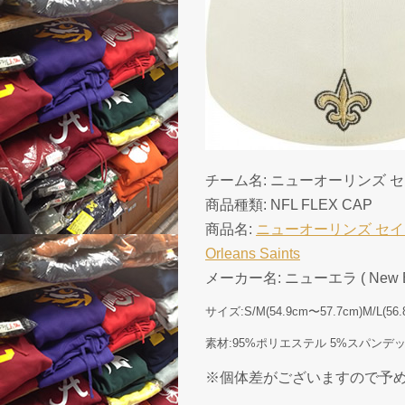
チーム名: ニューオーリンズ セインツ (
商品種類: NFL FLEX CAP
商品名:
ニューオーリンズ セインツ ニ
Orleans Saints
メーカー名: ニューエラ ( New Er
サイズ:S/M(54.9cm〜57.7cm)M/L
素材:95%ポリエステル 5%スパンデ
※個体差がございますので予