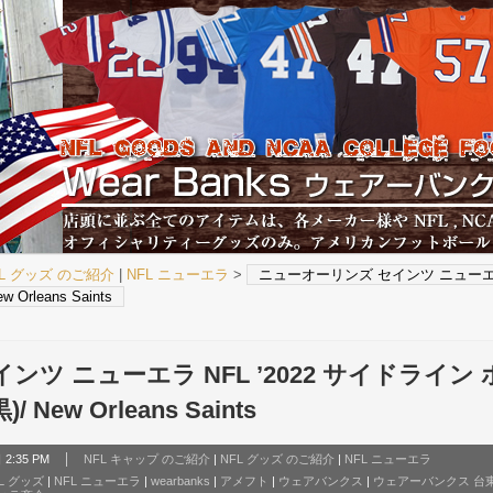
FL グッズ のご紹介
|
NFL ニューエラ
>
ニューオーリンズ セインツ ニューエラ 
 Orleans Saints
ツ ニューエラ NFL ’2022 サイドライン 
)/ New Orleans Saints
2:35 PM
NFL キャップ のご紹介
|
NFL グッズ のご紹介
|
NFL ニューエラ
L グッズ
|
NFL ニューエラ
|
wearbanks
|
アメフト
|
ウェアバンクス
|
ウェアーバンクス 台東区