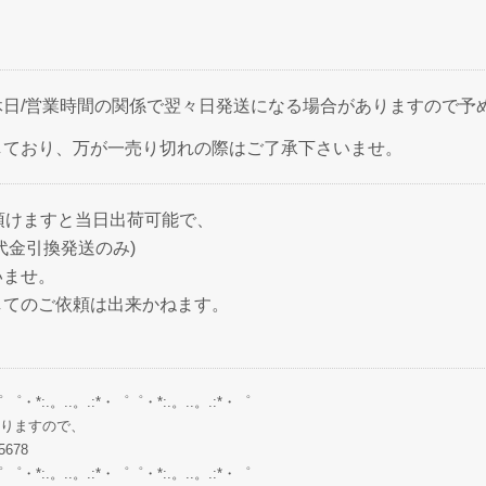
日/営業時間の関係で翌々日発送になる場合がありますので予
しており、万が一売り切れの際はご了承下さいませ。
頂けますと当日出荷可能で、
代金引換発送のみ)
いませ。
してのご依頼は出来かねます。
゜ ゜・*:.。..。.:*・゜゜・*:.。..。.:*・゜
りますので、
678
゜ ゜・*:.。..。.:*・゜゜・*:.。..。.:*・゜