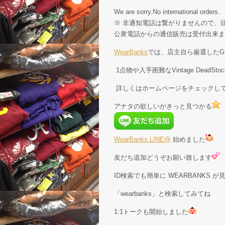
We are sorry.No international orders.
※ 非通知電話は繋がりませんので、頭
公衆電話からの通信販売は受付出来ま
WearBanks
では、店主自ら厳選したGE
1点物や入手困難なVintage Dead
詳しくはホームページをチェックし
アナタの欲しいがきっと見つかる
WearBanks LINE@
始めました
友だち追加どうぞお願い致します
ID検索でも簡単に WEARBANKS 
「wearbanks」と検索してみてね
1:1トークも開始しました