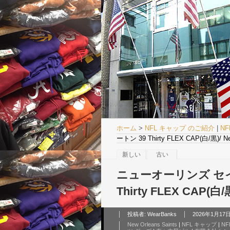
ホーム
>
NFL キャップ のご紹介
|
N
ートン 39 Thirty FLEX CAP(白/黒)/ New
新しい
古い
ニューオーリンズ セイン
Thirty FLEX CAP(白/黒
投稿者:
WearBanks
2026年1月17日 
New Orleans Saints
|
NFL キャップ
|
NF