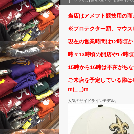
ツ グッズ
|
寿々木屋ビル
|
有限会社カシ
当店はアメフト競技用の商
※プロテクター類、マウス
現在の営業時間は12時頃か
時々13時頃の開店や17
15時から16時は不在がち
ご来店を予定している際は事
m(_ _)m
人気のサイドラインモデル。