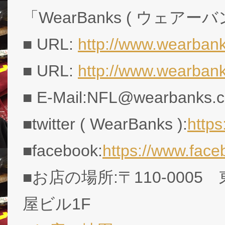
「WearBanks ( ウェアー
■ URL:
http://www.wearbank
■ URL:
http://www.wearban
■ E-Mail:NFL@wearbanks.co
■twitter ( WearBanks ):
http
■facebook:
https://www.fac
■お店の場所:〒110-0005
屋ビル1F