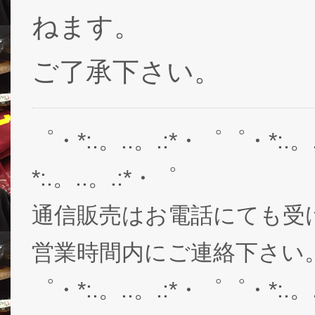
ねます。
ご了承下さい。
゜・*:.。..。.:*・゜゜・*:.。
*:.。..。.:*・゜
通信販売はお電話にても受
営業時間内にご連絡下さい。03-
゜・*:.。..。.:*・゜゜・*:.。