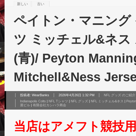
新しい
古い
ペイトン・マニング 
ツ ミッチェル&ネス
(青)/ Peyton Manning
Mitchell&Ness Jers
投稿者:
WearBanks
2026年4月26日 1:32 PM
NFL グッズ のご紹介
Indianapolis Colts
|
NFL Tシャツ
|
NFL グッズ
|
NFL ミッチェル&ネス
|
Peyto
屋ビル
|
有限会社カシハラ商会
当店はアメフト競技