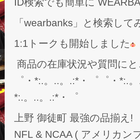
ID検索でも簡単に WEARB
「wearbanks」と検索し
1:1トークも開始しました
商品の在庫状況や質問にと
゜・*:.。..。.:*・゜゜・*:.。
*:.。..。.:*・゜
上野 御徒町 最強の品揃え!
NFL & NCAA ( アメリ