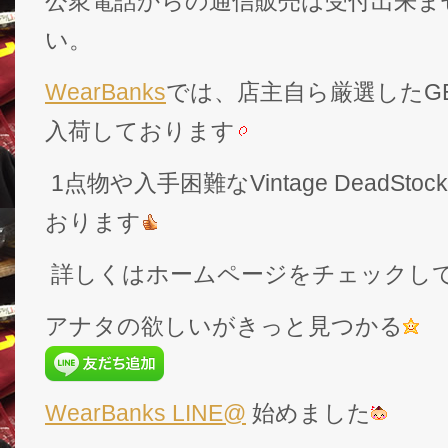
公衆電話からの通信販売は受付出来ま
い。
WearBanks
では、店主自ら厳選したGEK
入荷しております
1点物や入手困難なVintage DeadS
おります
詳しくはホームページをチェックし
アナタの欲しいがきっと見つかる
WearBanks LINE@
始めました