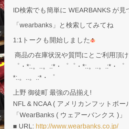
ID検索でも簡単に WEARBANKS 
「wearbanks」と検索してみてね
1:1トークも開始しました
商品の在庫状況や質問にとご利用頂
゜・*:.。..。.:*・゜゜・*:.。..。.:*・゜
*:.。..。.:*・゜
上野 御徒町 最強の品揃え!
NFL & NCAA ( アメリカンフットボー
「WearBanks ( ウェアーバンクス )」
■ URL:
http://www.wearbanks.co.jp/