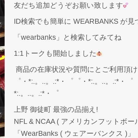
友だち追加どうぞお願い致します
ID検索でも簡単に WEARBANKS 
「wearbanks」と検索してみてね
1:1トークも開始しました
商品の在庫状況や質問にとご利用頂
゜・*:.。..。.:*・゜゜・*:.。..。.:*・゜
*:.。..。.:*・゜
上野 御徒町 最強の品揃え!
NFL & NCAA ( アメリカンフットボー
「WearBanks ( ウェアーバンクス )」