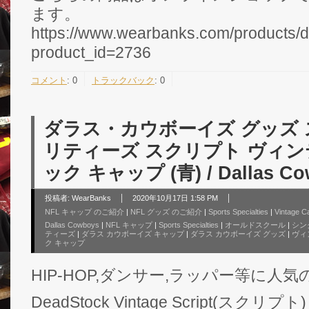
ます。
https://www.wearbanks.com/products/d
product_id=2736
コメント
:
0
トラックバック
:
0
ダラス・カウボーイズ グッズ
リティーズ スクリプト ヴィン
ック キャップ (青) / Dallas Co
投稿者:
WearBanks
2020年10月17日 1:58 PM
NFL キャップ のご紹介
|
NFL グッズ のご紹介
|
Sports Specialties
|
Vintage C
Dallas Cowboys
|
NFL キャップ
|
Sports Specialties
|
オールドスクール
|
シン
ティーズ
|
ダラス カウボーイズ キャップ
|
ダラス カウボーイズ グッズ
|
ヴィ
ク キャップ
HIP-HOP,ダンサー,ラッパー等に人気のNFL S
DeadStock Vintage Script(スクリプト