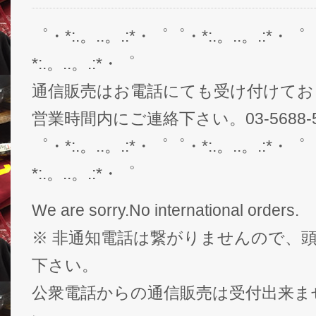
゜・*:.。..。.:*・゜゜・*:.。..。.:*・゜
*:.。..。.:*・゜
通信販売はお電話にても受け付けてお
営業時間内にご連絡下さい。03-5688-5
゜・*:.。..。.:*・゜゜・*:.。..。.:*・゜
*:.。..。.:*・゜
We are sorry.No international orders.
※ 非通知電話は繋がりませんので、頭
下さい。
公衆電話からの通信販売は受付出来ま