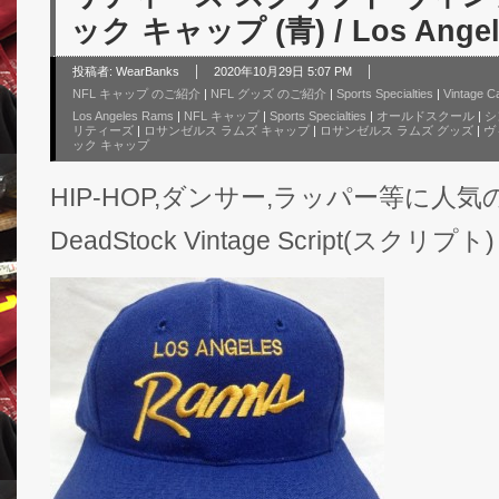
ック キャップ (青) / Los Angel
投稿者:
WearBanks
2020年10月29日 5:07 PM
NFL キャップ のご紹介
|
NFL グッズ のご紹介
|
Sports Specialties
|
Vintage C
Los Angeles Rams
|
NFL キャップ
|
Sports Specialties
|
オールドスクール
|
シ
リティーズ
|
ロサンゼルス ラムズ キャップ
|
ロサンゼルス ラムズ グッズ
|
ヴ
ック キャップ
HIP-HOP,ダンサー,ラッパー等に人気のNFL S
DeadStock Vintage Script(スクリプト