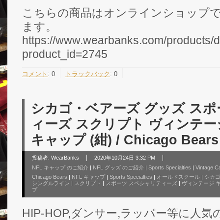
こちらの商品はオンラインショップ
ます。
https://www.wearbanks.com/products/d
product_id=2745
コメント
:
0
トラックバック
:
0
シカゴ・ベアーズ グッズ ス
ィーズ スクリプト ヴィンテー
キャップ (紺) / Chicago Bears
投稿者:
WearBanks
2020年10月24日 3:32 PM
NFL キャップ のご紹介
|
NFL グッズ のご紹介
|
Sports Specialties
|
Vintage C
Chicago Bears
|
NFL キャップ
|
Sports Specialties
|
オールドスクール
|
シカゴ
シングルライン
|
スクリプト
|
スポーツ スペシャリティーズ
|
ヴィンテージ 
プ
HIP-HOP,ダンサー,ラッパー等に人気のNFL S