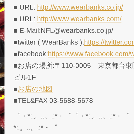
■ URL:
http://www.wearbanks.co.jp/
■ URL:
http://www.wearbanks.com/
■ E-Mail:NFL@wearbanks.co.jp/
■twitter ( WearBanks ):
https://twitte
■facebook:
https://www.facebook.com/
■お店の場所:〒110-0005 東京都台東
ビル1F
■
お店の地図
■TEL&FAX 03-5688-5678
゜・*:.。..。.:*・゜゜・*:.。..。.:*・゜
*:.。..。.:*・゜