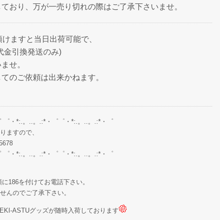
しており、万が一売り切れの際はご了承下さいませ。
頂けますと当日出荷可能で、
代金引換発送のみ)
いませ。
してのご依頼は出来かねます。
゜ ゜・*:.。..。.:*・゜゜・*:.。..。.:*・゜
りますので、
678
゜ ゜・*:.。..。.:*・゜゜・*:.。..。.:*・゜
に186を付けてお電話下さい。
せんのでご了承下さい。
KI-ASTUグッズが随時入荷しております