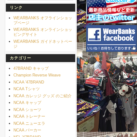
リンク
WEARBANKS オフラインショッ
プページ
WEARBANKS オンラインショッ
ピングサイト
WEARBANKS ガイドネットペー
ジ
カテゴリー
47BRAND キャップ
Champion Reverse Weave
NCAA '47BRAND
NCAA Tシャツ
NCAA カレッジ グッズ のご紹介
NCAA キャップ
NCAA ショーツ
NCAA トレーナー
NCAA ニューエラ
NCAA パーカー