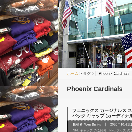
ホーム
> タグ >
Phoenix Cardinals
Phoenix Cardinals
フェニックス カージナルス 
バック キャップ (カーディナル) / P
投稿者:
WearBanks
2020年10月1日 
NFL キャップ のご紹介
|
NFL グッズ 