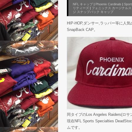
NFL キャップ
|
Phoenix Cardinals
|
Sport
リティーズ
|
フェニックス カージナルス
ジ スナップバック キャップ
HIP-HOP,ダンサー,ラッパー等に人気のNFL Sp
SnapBack CAP。
同タイプのLos Angeles Raid
現在NFL Sports Specialties D
ムです。