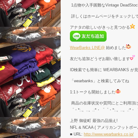
1点物や入手困難なVintage Dead
詳しくはホームページをチェックし
アナタの欲しいがきっと見つかる
WearBanks LINE@
始めました
友だち追加どうぞお願い致します
ID検索でも簡単に WEARBANKS 
「wearbanks」と検索してみてね
1:1トークも開始しました
商品の在庫状況や質問にとご利用頂
゜・*:.。..。.:*・゜゜・*:.。..。.:*・
上野 御徒町 最強の品揃え!
NFL & NCAA ( アメリカンフットボー
■ URL:
http://www.wearbanks.co.jp/