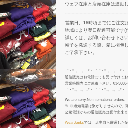
ウェブ在庫と店頭在庫は連動
営業日、16時頃までにご注文
地域により翌日配達可能です(
詳しくは、お問い合わせ下さ
帽子を発送する際、箱に梱包
ご了承下さい。
゜・*:.。..。.:*・゜゜・*:.。..。.:*・
通信販売はお電話にても受け付けてお
営業時間内にご連絡下さい。03-5688-5
゜・*:.。..。.:*・゜゜・*:.。..。.:*・
We are sorry.No international orders.
※ 非通知電話は繋がりませんので、頭
公衆電話からの通信販売は受付出来ま
WearBanks
では、店主自ら厳選したGE