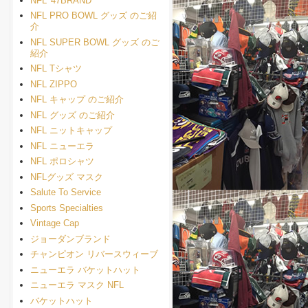
NFL '47BRAND
NFL PRO BOWL グッズ のご紹
介
NFL SUPER BOWL グッズ のご
紹介
NFL Tシャツ
NFL ZIPPO
NFL キャップ のご紹介
NFL グッズ のご紹介
NFL ニットキャップ
NFL ニューエラ
NFL ポロシャツ
NFLグッズ マスク
Salute To Service
Sports Specialties
Vintage Cap
ジョーダンブランド
チャンピオン リバースウィーブ
ニューエラ バケットハット
ニューエラ マスク NFL
バケットハット