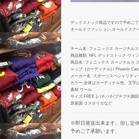
デッドストック商品ですので予めご了
オールドファッション,オールドスク
チーム名: フェニックス カージナルス / Pho
商品種類: NFL デッドストック ヴ
商品名: フェニックス カージナルス
ャップ (カーディナル) / Phoenix Cardi
メーカー名: スポーツスペシャリティーズ / Sp
カラー:全体はカーディナル色、文字
素材:ウール
サイズ:FREE (パチパチ/プチプチ調節
原産国:コスタリカなど
※即日発送出来ます。但し定休
予めご了承願います。