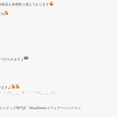
Stock商品も各種取り揃えております
てね
が見つけられますよ
けますよ
゜ ゜・*:.。..。.:*・゜゜・*:.。..。.:*・゜
ル ) グッズ専門店「WearBanks ( ウェアーバンクス )」