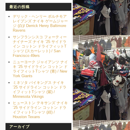
最近の投稿
デリック・ヘンリー ボルチモア
レイブンズ ナイキ ゲームジャー
ジ (白)/ Derrick Henry Baltimore
Ravens
サンフランシスコ フォーティー
ナイナーズ ナイキ ’25 サイドラ
イン コットン ドライフィットT
シャツ (スカーレット) / San
Francisco 49ers
ニューヨーク ジャイアンツ ナイ
キ ’25 サイドライン コットン ド
ライフィットTシャツ (青) / New
York Giants
ミネソタ バイキングス ナイキ
’25 サイドライン コットン ドラ
イフィットTシャツ (紫) /
Minnesota Vikings
ヒューストン テキサンズ ナイキ
’25 サイドライン コットン ドラ
イフィットTシャツ (紺) /
Houston Texans
アーカイブ