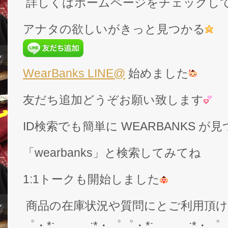
詳しくはホームページをチェックし
アナタの欲しいがきっと見つかる
WearBanks LINE@
始めました
友だち追加どうぞお願い致します
ID検索でも簡単に WEARBANKS 
「wearbanks」と検索してみてね
1:1トークも開始しました
商品の在庫状況や質問にとご利用頂
゜・*:.。..。.:*・゜゜・*:.。..。.:*・゜