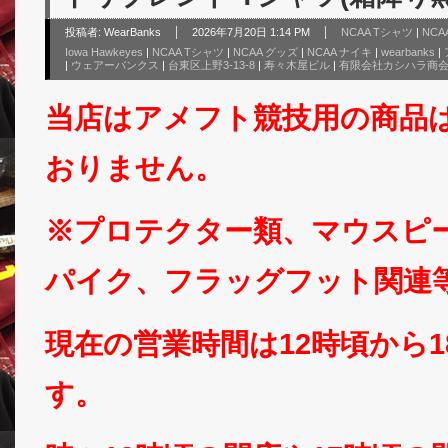
投稿者:
WearBanks
2026年7月20日 1:14 PM
NCAA Tシャツ
|
NC
Iowa Hawkeyes
|
NCAA Tシャツ
|
NCAA グッズ
|
NCAA ナイキ
|
wearbanks
|
|
ウェアーバンクス
|
台東区上野3-13-8
|
寿々木屋ビル
|
有限会社カシハラ商
当店はアメフト競技用の商品
おりません。
※プロテクター類、マウスピ
パイク、フラッグフット関連
現在の営業時間は12時頃から
す。