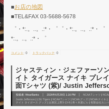
■
お店の地図
■TEL&FAX 03-5688-5678
゜・*:.。..。.:*・゜゜・*:.。..。.:*・゜
*:.。..。.:*・゜
コメント
:
0
トラックバック
:
0
ジャスティン・ジェファーソン
イト タイガース ナイキ プレ
面Tシャツ (紫)/ Justin Jeffers
投稿者:
WearBanks
2026年6月29日 1:16 PM
NCAA Tシャツ
|
NC
Justin Jefferson
|
LSU Tigers
|
NCAA Tシャツ
|
NCAA グッズ
|
NCAA ナイキ
|
テイト タイガース グッズ
|
台東区上野3-13-8
|
寿々木屋ビル
|
有限会社カシ