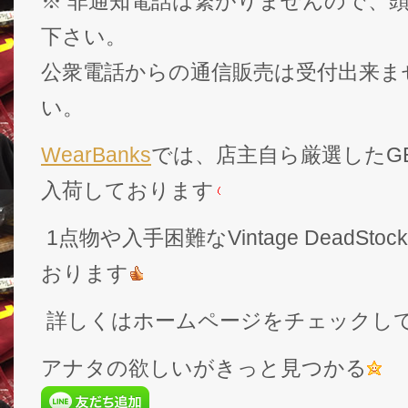
※ 非通知電話は繋がりませんので、頭
下さい。
公衆電話からの通信販売は受付出来ま
い。
WearBanks
では、店主自ら厳選したGEK
入荷しております
1点物や入手困難なVintage DeadS
おります
詳しくはホームページをチェックし
アナタの欲しいがきっと見つかる