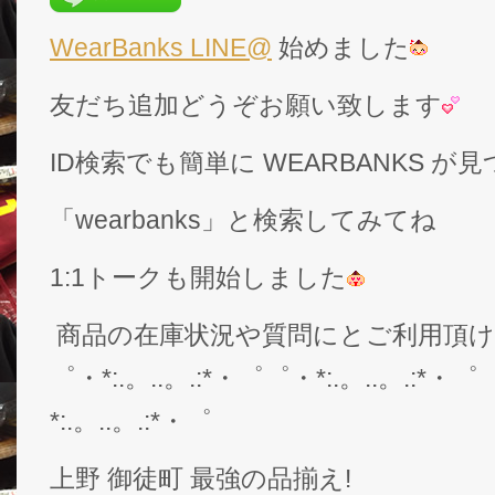
WearBanks LINE@
始めました
友だち追加どうぞお願い致します
ID検索でも簡単に WEARBANKS 
「wearbanks」と検索してみてね
1:1トークも開始しました
商品の在庫状況や質問にとご利用頂
゜・*:.。..。.:*・゜゜・*:.。..。.:*・゜
*:.。..。.:*・゜
上野 御徒町 最強の品揃え!