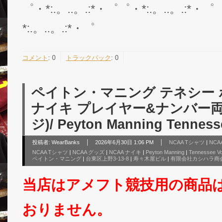
゜・*:.。..。.:*・゜゜・*:.。..。.:*・゜
*:.。..。.:*・゜
コメント
:
0
トラックバック
:
0
ペイトン・マニング テネシー
ナイキ プレイヤー&ナンバー両
ジ)/ Peyton Manning Tenness
投稿者:
WearBanks
2026年6月30日 1:06 PM
NCAA Tシャツ
|
NC
NCAA Tシャツ
|
NCAA グッズ
|
NCAA ナイキ
|
Peyton Manning
|
Tennessee Vo
ペイトン・マニング
|
台東区上野3-13-8
|
寿々木屋ビル
|
有限会社カシハラ商
当店はアメフト競技用の商品
おりません。