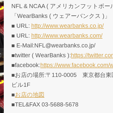
NFL & NCAA ( アメリカンフットボー
「WearBanks ( ウェアーバンクス )」
■ URL:
http://www.wearbanks.co.jp/
■ URL:
http://www.wearbanks.com/
■ E-Mail:NFL@wearbanks.co.jp/
■twitter ( WearBanks ):
https://twitte
■facebook:
https://www.facebook.com/
■お店の場所:〒110-0005 東京都台東
ビル1F
■
お店の地図
■TEL&FAX 03-5688-5678