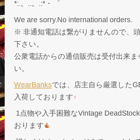
*:.。..。.:*・゜
We are sorry.No international orders.
※ 非通知電話は繋がりませんので、頭
下さい。
公衆電話からの通信販売は受付出来ま
い。
WearBanks
では、店主自ら厳選したGEK
入荷しております
1点物や入手困難なVintage DeadS
おります