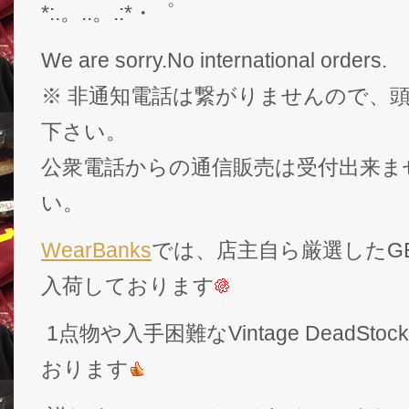
*:.。..。.:*・゜
We are sorry.No international orders.
※ 非通知電話は繋がりませんので、頭
下さい。
公衆電話からの通信販売は受付出来ま
い。
WearBanks
では、店主自ら厳選したGEK
入荷しております
1点物や入手困難なVintage DeadS
おります