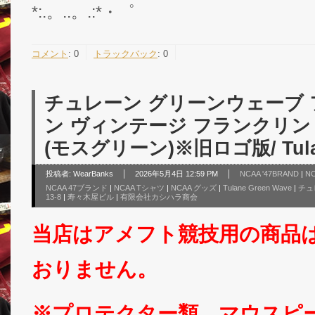
*:.。..。.:*・゜
コメント
:
0
トラックバック
:
0
チュレーン グリーンウェーブ
ン ヴィンテージ フランクリン
(モスグリーン)※旧ロゴ版/ Tulan
投稿者:
WearBanks
2026年5月4日 12:59 PM
NCAA '47BRAND
|
N
NCAA 47ブランド
|
NCAA Tシャツ
|
NCAA グッズ
|
Tulane Green Wave
|
チュ
13-8
|
寿々木屋ビル
|
有限会社カシハラ商会
当店はアメフト競技用の商品
おりません。
※プロテクター類、マウスピ