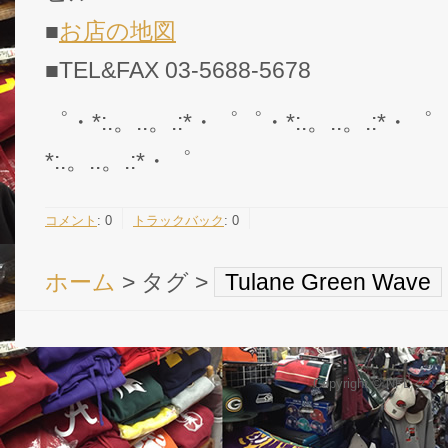
■
お店の地図
■TEL&FAX 03-5688-5678
゜・*:.。..。.:*・゜゜・*:.。..。.:*・゜
*:.。..。.:*・゜
コメント
:
0
トラックバック
:
0
ホーム
> タグ >
Tulane Green Wave
Copyright © NFL 