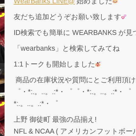
WearBanks LINE@
始めました
友だち追加どうぞお願い致します
ID検索でも簡単に WEARBANKS 
「wearbanks」と検索してみてね
1:1トークも開始しました
商品の在庫状況や質問にとご利用頂
゜・*:.。..。.:*・゜゜・*:.。..。.:*・゜
*:.。..。.:*・゜
上野 御徒町 最強の品揃え!
NFL & NCAA ( アメリカンフットボー