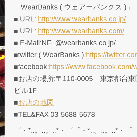
「WearBanks ( ウェアーバンクス )」
■ URL:
http://www.wearbanks.co.jp/
■ URL:
http://www.wearbanks.com/
■ E-Mail:NFL@wearbanks.co.jp/
■twitter ( WearBanks ):
https://twitte
■facebook:
https://www.facebook.com/
■お店の場所:〒110-0005 東京都台東
ビル1F
■
お店の地図
■TEL&FAX 03-5688-5678
゜・*:.。..。.:*・゜゜・*:.。..。.:*・゜