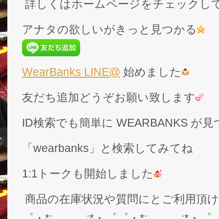
詳しくはホームページをチェックし
アナタの欲しいがきっと見つかる
WearBanks LINE@
始めました
友だち追加どうぞお願い致します
ID検索でも簡単に WEARBANKS 
「wearbanks」と検索してみてね
1:1トークも開始しました
商品の在庫状況や質問にとご利用頂
゜・*:.。..。.:*・゜゜・*:.。..。.:*・゜