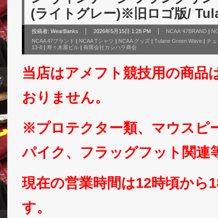
(ライトグレー)※旧ロゴ版/ Tulan
投稿者:
WearBanks
2026年5月15日 1:28 PM
NCAA '47BRAND
|
N
NCAA 47ブランド
|
NCAA Tシャツ
|
NCAA グッズ
|
Tulane Green Wave
|
チュ
13-8
|
寿々木屋ビル
|
有限会社カシハラ商会
当店はアメフト競技用の商品
おりません。
※プロテクター類、マウスピ
パイク、フラッグフット関連
現在の営業時間は12時頃から
す。