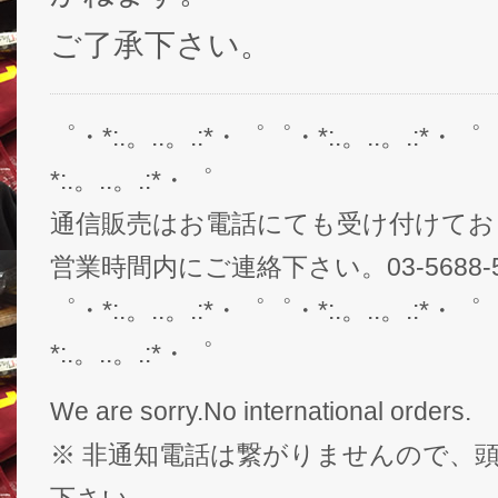
ご了承下さい。
゜・*:.。..。.:*・゜゜・*:.。..。.:*・゜
*:.。..。.:*・゜
通信販売はお電話にても受け付けてお
営業時間内にご連絡下さい。03-5688-5
゜・*:.。..。.:*・゜゜・*:.。..。.:*・゜
*:.。..。.:*・゜
We are sorry.No international orders.
※ 非通知電話は繋がりませんので、頭