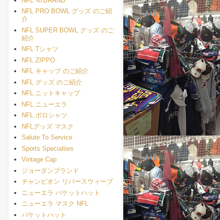
NFL '47BRAND
NFL PRO BOWL グッズ のご紹
介
NFL SUPER BOWL グッズ のご
紹介
NFL Tシャツ
NFL ZIPPO
NFL キャップ のご紹介
NFL グッズ のご紹介
NFL ニットキャップ
NFL ニューエラ
NFL ポロシャツ
NFLグッズ マスク
Salute To Service
Sports Specialties
Vintage Cap
ジョーダンブランド
チャンピオン リバースウィーブ
ニューエラ バケットハット
ニューエラ マスク NFL
バケットハット