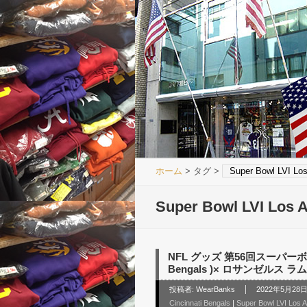
ホーム
> タグ >
Super Bowl LVI Lo
Super Bowl LVI Los 
NFL グッズ 第56回スーパーボウ
Bengals )× ロサンゼルス ラムズ (
投稿者:
WearBanks
2022年5月28日 
Cincinnati Bengals
|
Super Bowl LVI Los 