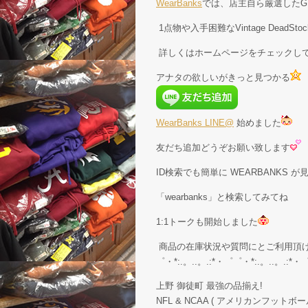
WearBanks
では、店主自ら厳選したGE
1点物や入手困難なVintage Dead
詳しくはホームページをチェックし
アナタの欲しいがきっと見つかる
WearBanks LINE@
始めました
友だち追加どうぞお願い致します
ID検索でも簡単に WEARBANKS 
「wearbanks」と検索してみてね
1:1トークも開始しました
商品の在庫状況や質問にとご利用頂
゜・*:.。..。.:*・゜゜・*:.。..。.:*・
上野 御徒町 最強の品揃え!
NFL & NCAA ( アメリカンフットボー