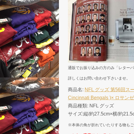
通販でお振り込みの方のみ「レターパ
詳しくはお問い合わせ下さいませ。
商品名:
NFL グッズ 第56回
Cincinnati Bengals )× ロサン
商品種類: NFL グッズ
サイズ:縦/約27.5cm×横/約21.
※本体の角が折れていたりする物もご