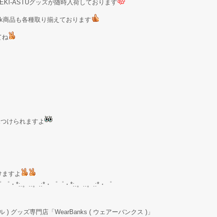
KI-ASTUグッズが随時入荷しております
Stock商品も各種取り揃えております
てね
が見つけられますよ
けますよ
゜ ゜・*:.。..。.:*・゜゜・*:.。..。.:*・゜
ル ) グッズ専門店「WearBanks ( ウェアーバンクス )」