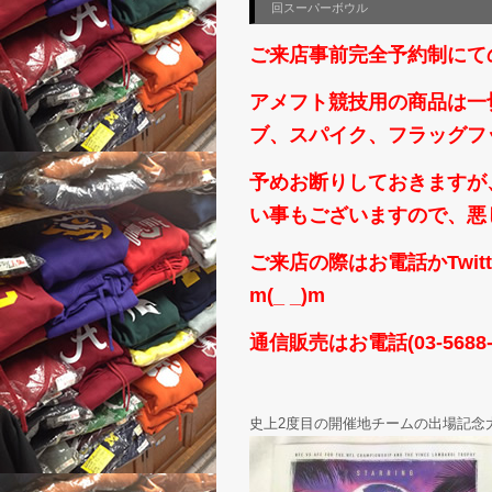
回スーパーボウル
ご来店事前完全予約制にて
アメフト競技用の商品は一
ブ、スパイク、フラッグフ
予めお断りしておきますが
い事もございますので、悪
ご来店の際はお電話かTwi
m(_ _)m
通信販売はお電話(03-568
史上2度目の開催地チームの出場記念