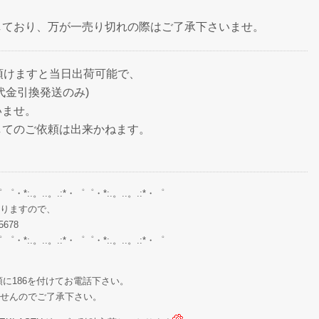
しており、万が一売り切れの際はご了承下さいませ。
頂けますと当日出荷可能で、
代金引換発送のみ)
いませ。
してのご依頼は出来かねます。
゜ ゜・*:.。..。.:*・゜゜・*:.。..。.:*・゜
りますので、
678
゜ ゜・*:.。..。.:*・゜゜・*:.。..。.:*・゜
に186を付けてお電話下さい。
せんのでご了承下さい。