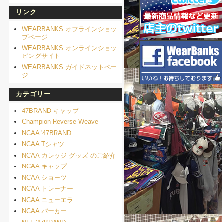
リンク
WEARBANKS オフラインショッ
プページ
WEARBANKS オンラインショッ
ピングサイト
WEARBANKS ガイドネットペー
ジ
カテゴリー
47BRAND キャップ
Champion Reverse Weave
NCAA '47BRAND
NCAA Tシャツ
NCAA カレッジ グッズ のご紹介
NCAA キャップ
NCAA ショーツ
NCAA トレーナー
NCAA ニューエラ
NCAA パーカー