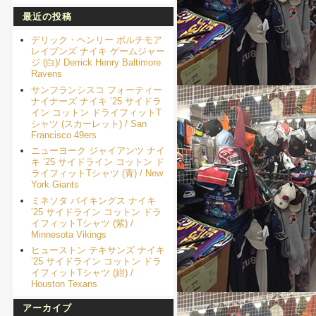
最近の投稿
デリック・ヘンリー ボルチモア
レイブンズ ナイキ ゲームジャー
ジ (白)/ Derrick Henry Baltimore
Ravens
サンフランシスコ フォーティー
ナイナーズ ナイキ ’25 サイドラ
イン コットン ドライフィットT
シャツ (スカーレット) / San
Francisco 49ers
ニューヨーク ジャイアンツ ナイ
キ ’25 サイドライン コットン ド
ライフィットTシャツ (青) / New
York Giants
ミネソタ バイキングス ナイキ
’25 サイドライン コットン ドラ
イフィットTシャツ (紫) /
Minnesota Vikings
ヒューストン テキサンズ ナイキ
’25 サイドライン コットン ドラ
イフィットTシャツ (紺) /
Houston Texans
アーカイブ