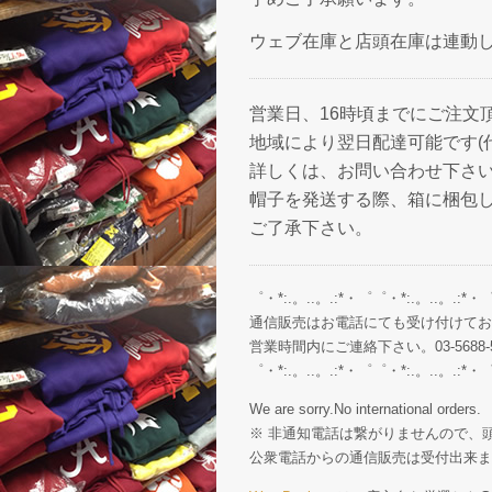
ウェブ在庫と店頭在庫は連動
営業日、16時頃までにご注文
地域により翌日配達可能です(
詳しくは、お問い合わせ下さ
帽子を発送する際、箱に梱包
ご了承下さい。
゜・*:.。..。.:*・゜゜・*:.。..。.:*・
通信販売はお電話にても受け付けてお
営業時間内にご連絡下さい。03-5688-5
゜・*:.。..。.:*・゜゜・*:.。..。.:*・
We are sorry.No international orders.
※ 非通知電話は繋がりませんので、頭
公衆電話からの通信販売は受付出来ま