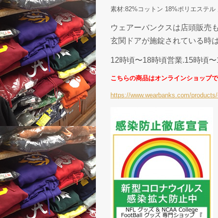
素材:82%コットン 18%ポリエス
ウェアーバンクスは店頭販売
玄関ドアが施錠されている時は
12時頃〜18時頃営業.15時頃
こちらの商品はオンラインショップで
https://www.wearbanks.com/products/