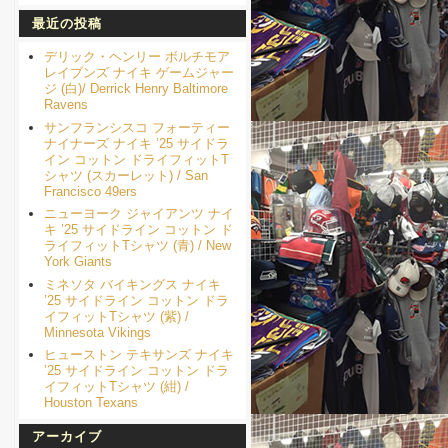
最近の投稿
デリック・ヘンリー ボルチモア
レイブンズ ナイキ ゲームジャー
ジ (白)/ Derrick Henry Baltimore
Ravens
サンフランシスコ フォーティー
ナイナーズ ナイキ ’25 サイドラ
イン コットン ドライフィットT
シャツ (スカーレット) / San
Francisco 49ers
ニューヨーク ジャイアンツ ナイ
キ ’25 サイドライン コットン ド
ライフィットTシャツ (青) / New
York Giants
ミネソタ バイキングス ナイキ
’25 サイドライン コットン ドラ
イフィットTシャツ (紫) /
Minnesota Vikings
ヒューストン テキサンズ ナイキ
’25 サイドライン コットン ドラ
イフィットTシャツ (紺) /
Houston Texans
アーカイブ