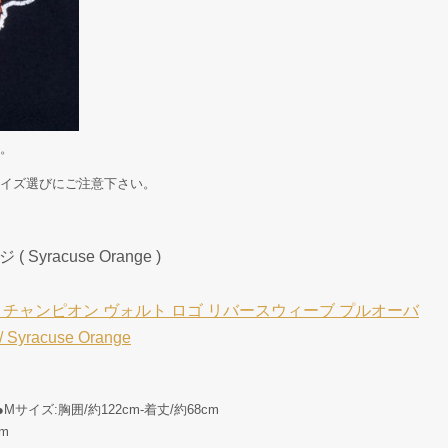
。
イズ選びにご注意下さい。
yracuse Orange )
 チャンピオン ヴォルト ロゴ リバースウィーブ プルオーバ
yracuse Orange
●Mサイズ:胸囲/約122cm-着丈/約68cm
cm