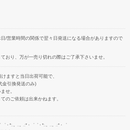
日/営業時間の関係で翌々日発送になる場合がありますので
しており、万が一売り切れの際はご了承下さいませ。
頂けますと当日出荷可能で、
代金引換発送のみ)
いませ。
してのご依頼は出来かねます。
゜ ゜・*:.。..。.:*・゜゜・*:.。..。.:*・゜