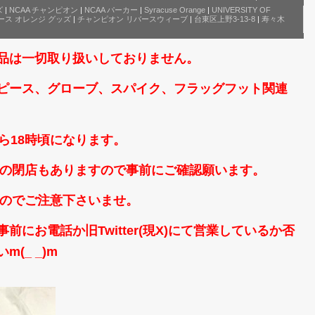
ズ
|
NCAA チャンピオン
|
NCAA パーカー
|
Syracuse Orange
|
UNIVERSITY OF
ース オレンジ グッズ
|
チャンピオン リバースウィーブ
|
台東区上野3-13-8
|
寿々木
品は一切取り扱いしておりません。
ピース、グローブ、スパイク、フラッグフット関連
ら18時頃になります。
時頃の閉店もありますので事前にご確認願います。
なのでご注意下さいませ。
にお電話か旧Twitter(現X)にて営業しているか否
(_ _)m