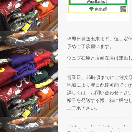
※即日発送出来ます。但し定休
予めご了承願います。
ウェブ在庫と店頭在庫は連動
営業日、16時頃までにご注文
地域により翌日配達可能です(
詳しくは、お問い合わせ下さ
帽子を発送する際、箱に梱包
ご了承下さい。
゜・*:.。..。.:*・゜゜・*:.。..。.:*・