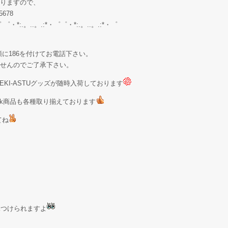
りますので、
678
゜ ゜・*:.。..。.:*・゜゜・*:.。..。.:*・゜
に186を付けてお電話下さい。
せんのでご了承下さい。
KI-ASTUグッズが随時入荷しております
Stock商品も各種取り揃えております
てね
が見つけられますよ