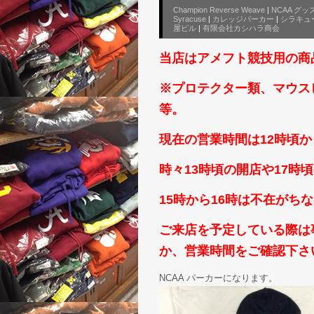
Champion Reverse Weave
|
NCAA グッ
Syracuse
|
カレッジパーカー
|
シラキュ
屋ビル
|
有限会社カシハラ商会
当店はアメフト競技用の商
※プロテクター類、マウス
等。
現在の営業時間は12時頃か
時々13時頃の開店や17
15時から16時は不在がち
ご来店を予定している際は事前
か、営業時間をご確認下さいm
NCAA パーカーになります。