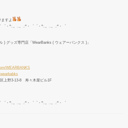
けますよ
゜ ゜・*:.。..。.:*・゜゜・*:.。..。.:*・゜
ル ) グッズ専門店「WearBanks ( ウェアーバンクス )」
er.com/WEARBANKS
/wearbabks
東区上野3-13-8 寿々木屋ビル1F
゜ ゜・*:.。..。.:*・゜゜・*:.。..。.:*・゜