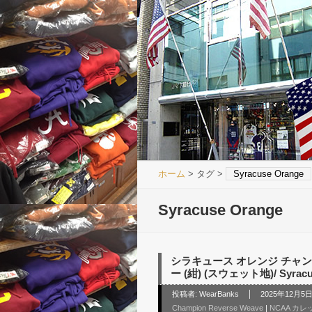
ホーム
> タグ >
Syracuse Orange
Syracuse Orange
シラキュース オレンジ チャン
ー (紺) (スウェット地)/ Syracu
投稿者:
WearBanks
2025年12月5日 
Champion Reverse Weave
|
NCAA カ