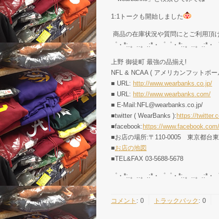
1:1トークも開始しました
商品の在庫状況や質問にとご利用頂
゜・*:.。..。.:*・゜゜・*:.。..。.:*・
上野 御徒町 最強の品揃え!
NFL & NCAA ( アメリカンフットボー
■ URL:
http://www.wearbanks.co.jp/
■ URL:
http://www.wearbanks.com/
■ E-Mail:NFL@wearbanks.co.jp/
■twitter ( WearBanks ):
https://twitt
■facebook:
https://www.facebook.com
■お店の場所:〒110-0005 東京都台
■
お店の地図
■TEL&FAX 03-5688-5678
゜・*:.。..。.:*・゜゜・*:.。..。.:*・
コメント
:
0
トラックバック
:
0