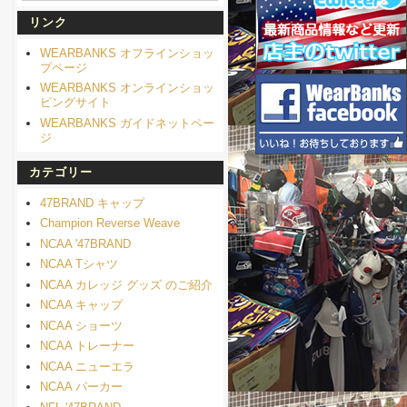
リンク
WEARBANKS オフラインショッ
プページ
WEARBANKS オンラインショッ
ピングサイト
WEARBANKS ガイドネットペー
ジ
カテゴリー
47BRAND キャップ
Champion Reverse Weave
NCAA '47BRAND
NCAA Tシャツ
NCAA カレッジ グッズ のご紹介
NCAA キャップ
NCAA ショーツ
NCAA トレーナー
NCAA ニューエラ
NCAA パーカー