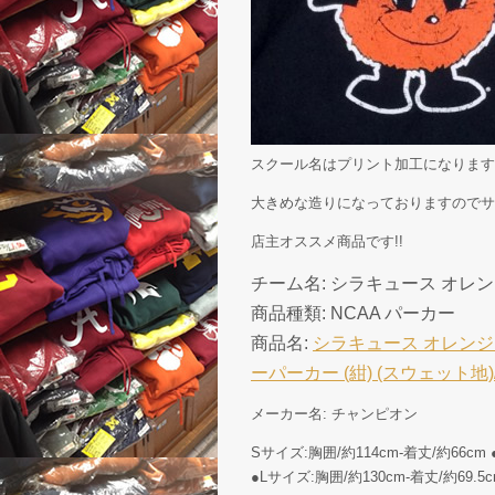
スクール名はプリント加工になります
大きめな造りになっておりますのでサ
店主オススメ商品です!!
チーム名: シラキュース オレンジ ( S
商品種類: NCAA パーカー
商品名:
シラキュース オレンジ
ーパーカー (紺) (スウェット地)/ S
メーカー名: チャンピオン
Sサイズ:胸囲/約114cm-着丈/約66cm 
●Lサイズ:胸囲/約130cm-着丈/約69.5