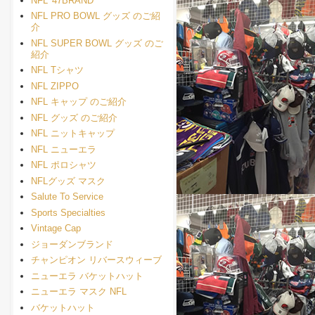
NFL '47BRAND
NFL PRO BOWL グッズ のご紹
介
NFL SUPER BOWL グッズ のご
紹介
NFL Tシャツ
NFL ZIPPO
NFL キャップ のご紹介
NFL グッズ のご紹介
NFL ニットキャップ
NFL ニューエラ
NFL ポロシャツ
NFLグッズ マスク
Salute To Service
Sports Specialties
Vintage Cap
ジョーダンブランド
チャンピオン リバースウィーブ
ニューエラ バケットハット
ニューエラ マスク NFL
バケットハット