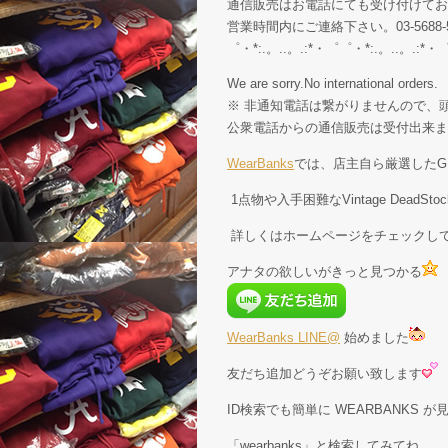
通信販売はお電話にても受け付けてお
営業時間内にご連絡下さい。03-5688-5
゜・*:.。..。.:*・゜゜・*:.。..。.:*・
We are sorry.No international orders.
※ 非通知電話は繋がりませんので、頭
公衆電話からの通信販売は受付出来ま
WearBanks
では、店主自ら厳選したGE
1点物や入手困難なVintage Dead
詳しくはホームページをチェックし
アナタの欲しいがきっと見つかる
WearBanks LINE@
始めました
友だち追加どうぞお願い致します
ID検索でも簡単に WEARBANKS 
「wearbanks」と検索してみてね