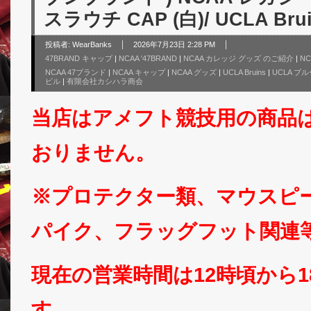
スラウチ CAP (白)/ UCLA Bru
投稿者:
WearBanks
2026年7月23日 2:28 PM
47BRAND キャップ
|
NCAA '47BRAND
|
NCAA カレッジ グッズ のご紹介
|
N
NCAA 47ブランド
|
NCAA キャップ
|
NCAA グッズ
|
UCLA Bruins
|
UCLA ブ
ビル
|
有限会社カシハラ商会
当店はアメフト競技用の商品
おりません。
※プロテクター類、マウスピ
パイク、フラッグフット関連
現在の営業時間は12時頃から
す。