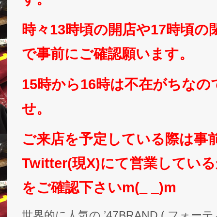
時々13時頃の開店や17時頃
で事前にご確認願います。
15時から16時は不在がちな
せ。
ご来店を予定している際は事
Twitter(現X)にて営業して
をご確認下さいm(_ _)m
世界的に人気の ’47BRAND ( フォ