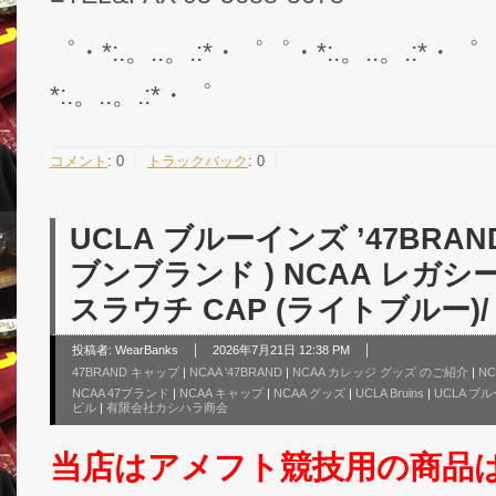
゜・*:.。..。.:*・゜゜・*:.。..。.:*・゜
*:.。..。.:*・゜
コメント
:
0
トラックバック
:
0
UCLA ブルーインズ ’47BRA
ブンブランド ) NCAA レガ
スラウチ CAP (ライトブルー)/ U
投稿者:
WearBanks
2026年7月21日 12:38 PM
47BRAND キャップ
|
NCAA '47BRAND
|
NCAA カレッジ グッズ のご紹介
|
N
NCAA 47ブランド
|
NCAA キャップ
|
NCAA グッズ
|
UCLA Bruins
|
UCLA ブ
ビル
|
有限会社カシハラ商会
当店はアメフト競技用の商品