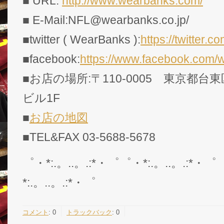
■ URL:
http://www.wearbanks.com/
■ E-Mail:NFL@wearbanks.co.jp/
■twitter ( WearBanks ):
https://twitte
■facebook:
https://www.facebook.com/
■お店の場所:〒110-0005 東京都台東
ビル1F
■
お店の地図
■TEL&FAX 03-5688-5678
゜・*:.。..。.:*・゜゜・*:.。..。.:*・゜
*:.。..。.:*・゜
コメント
:
0
トラックバック
:
0