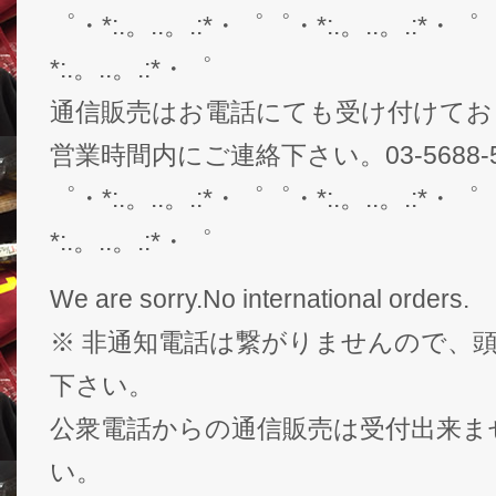
゜・*:.。..。.:*・゜゜・*:.。..。.:*・゜
*:.。..。.:*・゜
通信販売はお電話にても受け付けてお
営業時間内にご連絡下さい。03-5688-5
゜・*:.。..。.:*・゜゜・*:.。..。.:*・゜
*:.。..。.:*・゜
We are sorry.No international orders.
※ 非通知電話は繋がりませんので、頭
下さい。
公衆電話からの通信販売は受付出来ま
い。