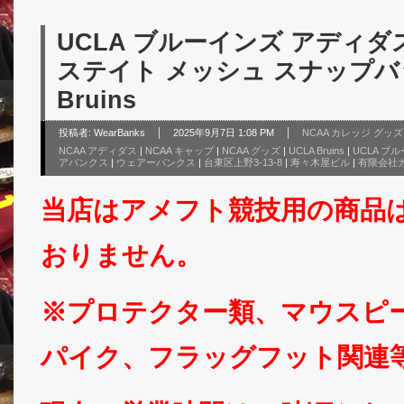
UCLA ブルーインズ アディダス 
ステイト メッシュ スナップバック
Bruins
投稿者:
WearBanks
2025年9月7日 1:08 PM
NCAA カレッジ グッ
NCAA アディダス
|
NCAA キャップ
|
NCAA グッズ
|
UCLA Bruins
|
UCLA ブ
アバンクス
|
ウェアーバンクス
|
台東区上野3-13-8
|
寿々木屋ビル
|
有限会社
当店はアメフト競技用の商品
おりません。
※プロテクター類、マウスピ
パイク、フラッグフット関連