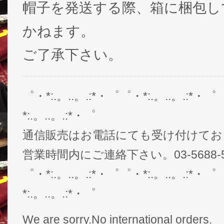
帽子を発送する際、箱に梱包し
かねます。
ご了承下さい。
゜・*:.。..。.:*・゜゜・*:.。..。.:*・゜
*:.。..。.:*・゜
通信販売はお電話にても受け付けてお
営業時間内にご連絡下さい。03-5688-5
゜・*:.。..。.:*・゜゜・*:.。..。.:*・゜
*:.。..。.:*・゜
We are sorry.No international orders.