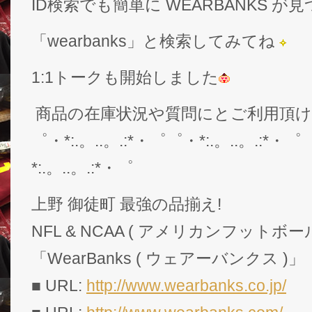
ID検索でも簡単に WEARBANKS 
「wearbanks」と検索してみてね
1:1トークも開始しました
商品の在庫状況や質問にとご利用頂
゜・*:.。..。.:*・゜゜・*:.。..。.:*・゜
*:.。..。.:*・゜
上野 御徒町 最強の品揃え!
NFL & NCAA ( アメリカンフットボー
「WearBanks ( ウェアーバンクス )」
■ URL:
http://www.wearbanks.co.jp/