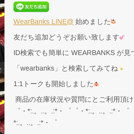
WearBanks LINE@
始めました
友だち追加どうぞお願い致します
ID検索でも簡単に WEARBANKS 
「wearbanks」と検索してみてね
1:1トークも開始しました
商品の在庫状況や質問にとご利用頂
゜・*:.。..。.:*・゜゜・*:.。..。.:*・゜
*:.。..。.:*・゜