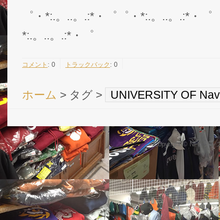
゜・*:.。..。.:*・゜゜・*:.。..。.:*・゜
*:.。..。.:*・゜
コメント
:
0
トラックバック
:
0
ホーム
> タグ >
UNIVERSITY OF Nav
Copyright © NFL 