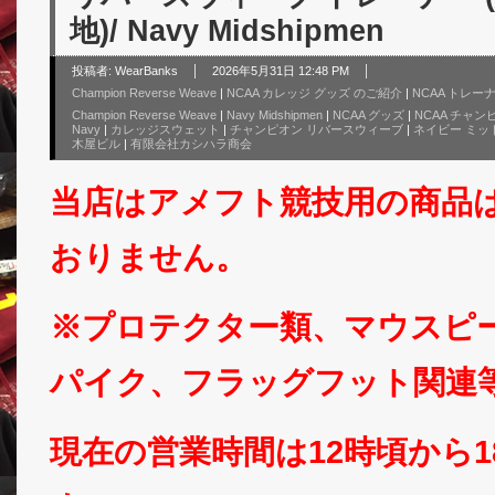
地)/ Navy Midshipmen
投稿者:
WearBanks
2026年5月31日 12:48 PM
Champion Reverse Weave
|
NCAA カレッジ グッズ のご紹介
|
NCAA トレー
Champion Reverse Weave
|
Navy Midshipmen
|
NCAA グッズ
|
NCAA チャン
Navy
|
カレッジスウェット
|
チャンピオン リバースウィーブ
|
ネイビー ミッ
木屋ビル
|
有限会社カシハラ商会
当店はアメフト競技用の商品
おりません。
※プロテクター類、マウスピ
パイク、フラッグフット関連
現在の営業時間は12時頃から