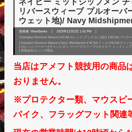
ネイビー ミッドシップメン チ
リバースウィーブ プルオーバーパ
ウェット地)/ Navy Midshipme
投稿者:
WearBanks
2025年12月2日 1:02 PM
Champion Reverse Weave
|
NCAA カレッジ グッズ のご紹介
|
NCAA パーカ
Champion Reverse Weave
|
Navy Midshipmen
|
NCAA グッズ
|
NCAA チャン
|
カレッジパーカー
|
チャンピオン リバースウィーブ
|
ネイビー ミッドシップ
|
有限会社カシハラ商会
当店はアメフト競技用の商品
おりません。
※プロテクター類、マウスピ
パイク、フラッグフット関連