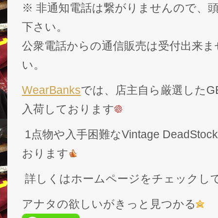
※ 非通知電話は繋がりませんので、頭
下さい。
公衆電話からの通信販売は受付出来ま
い。
WearBanks
では、店主自ら厳選したGEK
入荷しております
1点物や入手困難なVintage DeadS
おります
詳しくはホームページをチェックし
アナタの欲しいがきっと見つかる