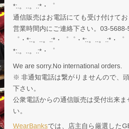
*:.。..。.:*・゜
通信販売はお電話にても受け付けてお
営業時間内にご連絡下さい。03-5688-5
゜・*:.。..。.:*・゜゜・*:.。..。.:*・゜
*:.。..。.:*・゜
We are sorry.No international orders.
※ 非通知電話は繋がりませんので、頭
下さい。
公衆電話からの通信販売は受付出来ま
い。
WearBanks
では、店主自ら厳選したGEK