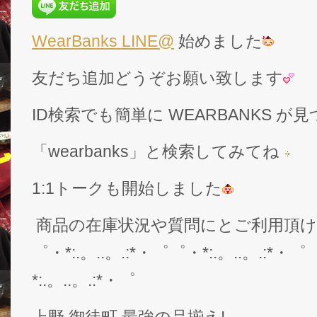
WearBanks LINE@
始めました
友だち追加どうぞお願い致します
ID検索でも簡単に WEARBANKS 
「wearbanks」と検索してみてね
1:1トークも開始しました
商品の在庫状況や質問にとご利用頂
゜・*:.。..。.:*・゜゜・*:.。..。.:*・゜
*:.。..。.:*・゜
上野 御徒町 最強の品揃え!