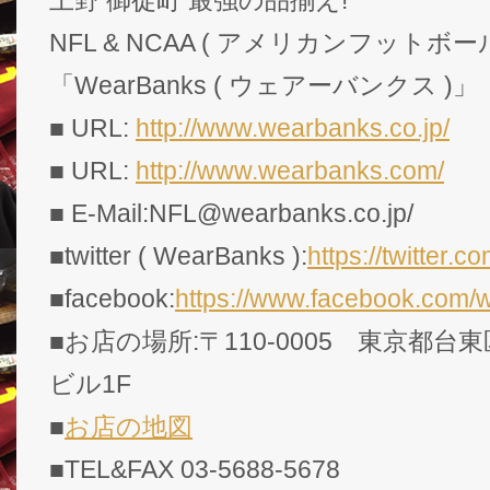
NFL & NCAA ( アメリカンフットボー
「WearBanks ( ウェアーバンクス )」
■ URL:
http://www.wearbanks.co.jp/
■ URL:
http://www.wearbanks.com/
■ E-Mail:NFL@wearbanks.co.jp/
■twitter ( WearBanks ):
https://twitte
■facebook:
https://www.facebook.com/
■お店の場所:〒110-0005 東京都台東
ビル1F
■
お店の地図
■TEL&FAX 03-5688-5678