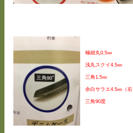
極細丸0.5㎜
浅丸スクイ4.5㎜
三角1.5㎜
余白サラエ4.5㎜（
三角90度