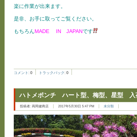
楽に作業が出来ます。
是非、お手に取ってご覧ください。
もちろん
MADE IN JAPAN
です
コメント
:
0
トラックバック
:
0
ハトメポンチ ハート型、梅型、星型 入
投稿者:
両岡健商店
2017年5月30日 5:47 PM
未分類