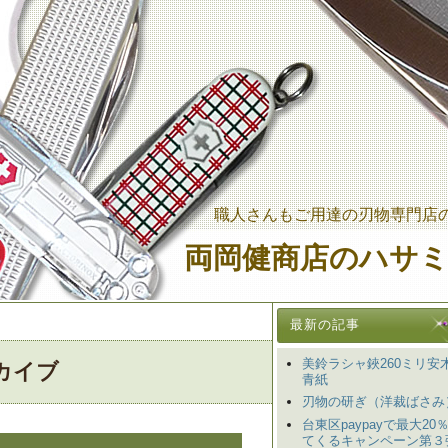
職人さんもご用達の刃物専門店
両岡健商店のハサ
最新の記事
美鈴ラシャ鋏260ミリ安
カイブ
青紙
刃物の研ぎ（洋裁ばさみ
台東区paypayで最大20
てくるキャンペーン第３