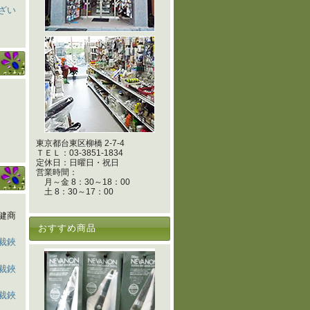
ざい
東京都台東区柳橋 2-7-4
ＴＥＬ：03‐3851‐1834
定休日：日曜日・祝日
営業時間：
月～金 8：30～18：00
土 8：30～17：00
健商
おすすめ商品
裁鋏
裁鋏
裁鋏