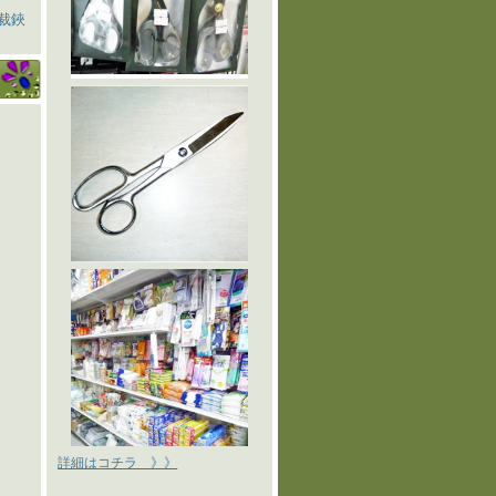
裁鋏
詳細はコチラ 》》