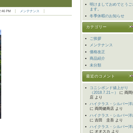
明けましておめでとうご
ます。
:46 PM
メンテナンス
冬季休暇のお知らせ
カテゴリー
ご挨拶
メンテナンス
価格改正
商品紹介
未分類
最近のコメント
コニシボンド値上がり
（2018.7.21～）
に 両岡
店 より
ハイクラス・シルバー洋
に 両岡健商店 より
ハイクラス・シルバー洋
に 吉田 圭吾 より
ハイクラス・シルバー洋
に オオスカ より