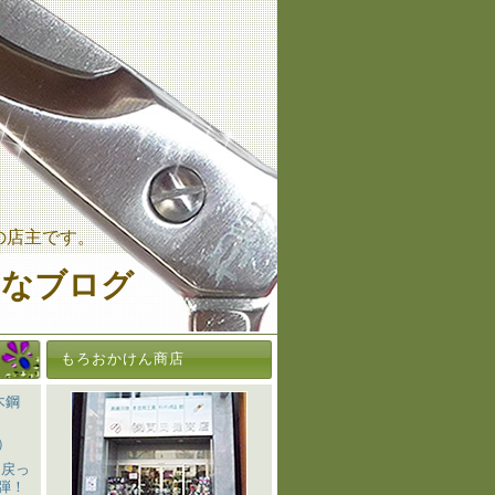
の店主です。
ミなブログ
もろおかけん商店
木鋼
）
％戻っ
弾！