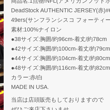
商品名:1点物!NFL(アメリカンフットボー
DeadStock AUTHENTIC JERSEY(赤)#69
49ers(サンフランシスコ フォーティ
素材:100%ナイロン
●38サイズ:胸囲/約96cm-着丈/約78cm
●42サイズ:胸囲/約100cm-着丈/約79cm
●44サイズ:胸囲/約104cm-着丈/約80cm
●48サイズ:胸囲/約116cm-着丈/約82cm
カラー:赤/白
MADE IN USA.
当店は店頭販売もしておりますので
ぜひご来店下さいませ。