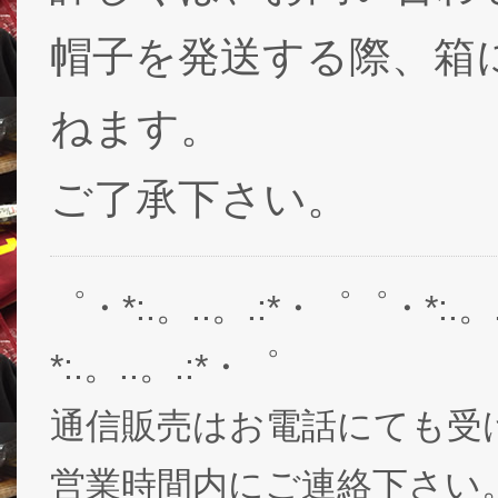
帽子を発送する際、箱
ねます。
ご了承下さい。
゜・*:.。..。.:*・゜゜・*:.。
*:.。..。.:*・゜
通信販売はお電話にても受
営業時間内にご連絡下さい。03-