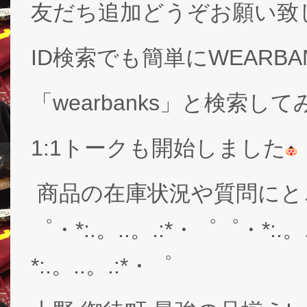
友だち追加どうぞお願い致
ID検索でも簡単にWEARB
「wearbanks」と検索し
1:1トークも開始しました
商品の在庫状況や質問にと
゜・*:.。..。.:*・゜゜・*:.。
*:.。..。.:*・゜