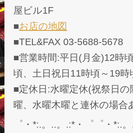
屋ビル1F
■
お店の地図
■TEL&FAX 03-5688-5678
■営業時間:平日(月金)12時頃
頃、土日祝日11時頃～19時
■定休日:水曜定休(祝祭日の
曜、水曜木曜と連休の場合
゜・*:.。..。.:*・゜゜・*:.。