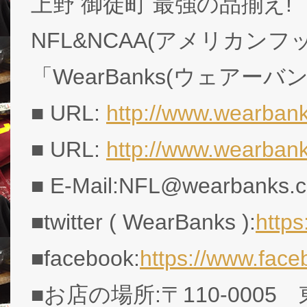
上野 御徒町 最強の品揃え!
NFL&NCAA(アメリカン
「WearBanks(ウェアーバ
■ URL:
http://www.wearbank
■ URL:
http://www.wearban
■ E-Mail:NFL@wearbanks.co
■twitter ( WearBanks ):
http
■facebook:
https://www.fac
■お店の場所:〒110-0005