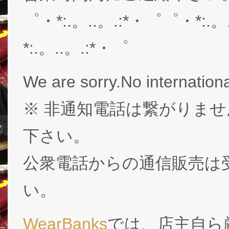
゜・*:.。..。.:*・゜゜・*:.。
*:.。..。.:*・゜
We are sorry.No internationa
※ 非通知電話は繋がりませ
下さい。
公衆電話からの通信販売は
い。
WearBanks
では、店主自ら厳