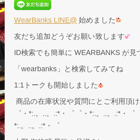
WearBanks LINE@
始めました
友だち追加どうぞお願い致します
ID検索でも簡単に WEARBANKS 
「wearbanks」と検索してみてね
1:1トークも開始しました
商品の在庫状況や質問にとご利用頂
゜・*:.。..。.:*・゜゜・*:.。..。.:*・゜
*:.。..。.:*・゜