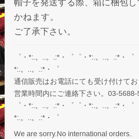
帽子を発送する際、箱に梱包し
かねます。
ご了承下さい。
゜・*:.。..。.:*・゜゜・*:.。..。.:*・゜
*:.。..。.:*・゜
通信販売はお電話にても受け付けてお
営業時間内にご連絡下さい。03-5688-5
゜・*:.。..。.:*・゜゜・*:.。..。.:*・゜
*:.。..。.:*・゜
We are sorry.No international orders.