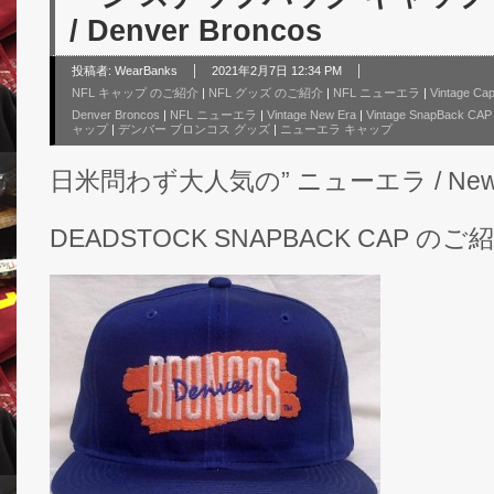
/ Denver Broncos
投稿者:
WearBanks
2021年2月7日 12:34 PM
NFL キャップ のご紹介
|
NFL グッズ のご紹介
|
NFL ニューエラ
|
Vintage Ca
Denver Broncos
|
NFL ニューエラ
|
Vintage New Era
|
Vintage SnapBack CAP
ャップ
|
デンバー ブロンコス グッズ
|
ニューエラ キャップ
日米問わず大人気の” ニューエラ / New 
DEADSTOCK SNAPBACK CAP の