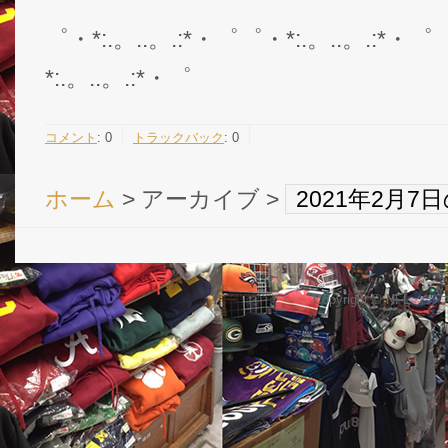
゜・*:.。..。.:*・゜゜・*:.。..。.:*・゜
*:.。..。.:*・゜
コメント
:
0
トラックバック
:
0
ホーム
> アーカイブ >
2021年2月
Copyright © NFL 