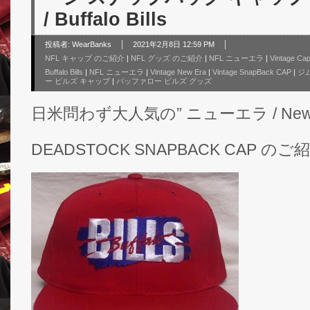
/ Buffalo Bills
投稿者:
WearBanks
2021年2月8日 12:59 PM
NFL キャップ のご紹介
|
NFL グッズ のご紹介
|
NFL ニューエラ
|
Vintage Ca
Buffalo Bills
|
NFL ニューエラ
|
Vintage New Era
|
Vintage SnapBack CAP
|
ジ
ー ビルズ キャップ
|
バッファロー ビルズ グッズ
日米問わず大人気の” ニューエラ / New 
DEADSTOCK SNAPBACK CAP の