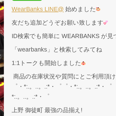
WearBanks LINE@
始めました
友だち追加どうぞお願い致します
ID検索でも簡単に WEARBANKS 
「wearbanks」と検索してみてね
1:1トークも開始しました
商品の在庫状況や質問にとご利用頂
゜・*:.。..。.:*・゜゜・*:.。..。.:*・゜
*:.。..。.:*・゜
上野 御徒町 最強の品揃え!