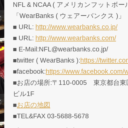
NFL & NCAA ( アメリカンフットボー
「WearBanks ( ウェアーバンクス )」
■ URL:
http://www.wearbanks.co.jp/
■ URL:
http://www.wearbanks.com/
■ E-Mail:NFL@wearbanks.co.jp/
■twitter ( WearBanks ):
https://twitte
■facebook:
https://www.facebook.com/
■お店の場所:〒110-0005 東京都台東
ビル1F
■
お店の地図
■TEL&FAX 03-5688-5678