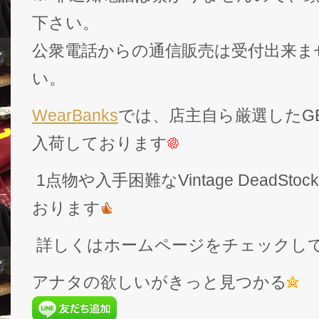
下さい。
公衆電話からの通信販売は受付出来ま
い。
WearBanks
では、店主自ら厳選したGEK
入荷しております
1点物や入手困難なVintage DeadS
おります
詳しくはホームページをチェックし
アナタの欲しいがきっと見つかる