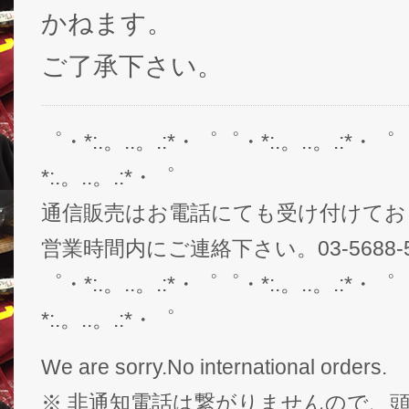
かねます。
ご了承下さい。
゜・*:.。..。.:*・゜゜・*:.。..。.:*・゜
*:.。..。.:*・゜
通信販売はお電話にても受け付けてお
営業時間内にご連絡下さい。03-5688-5
゜・*:.。..。.:*・゜゜・*:.。..。.:*・゜
*:.。..。.:*・゜
We are sorry.No international orders.
※ 非通知電話は繋がりませんので、頭