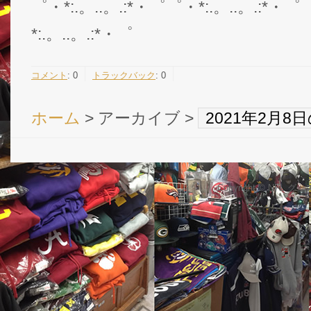
゜・*:.。..。.:*・゜゜・*:.。..。.:*・゜
*:.。..。.:*・゜
コメント
:
0
トラックバック
:
0
ホーム
> アーカイブ >
2021年2月
Copyright © NFL 