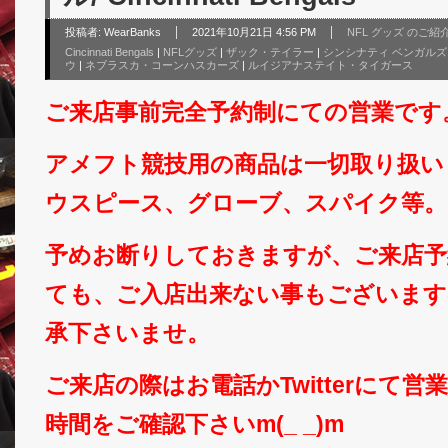
投稿者:
WearBanks
2021年10月21日 4:56 PM
NFL グッズ のご紹
Cincinnati Bengals
|
NFLグッズ
|
ザック・テイラー
|
シンシナティ ベンガルズ
ウ
|
ネブラスカ・コーンハスカーズ
|
ルイジアナステイト・タイガース
ご来店事前完全予約制にての営業です
アメフト競技用の商品は一切取り扱い
ウスピース、グローブ、スパイク等。
予めお断りしておきますが、ご来店予
ても、ご入店出来ない事もございます
承下さいませ。
ご来店の際はお電話かTwitterにて
時間をご確認下さいm(_ _)m