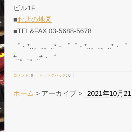
ビル1F
■
お店の地図
■TEL&FAX 03-5688-5678
゜・*:.。..。.:*・゜゜・*:.。..。.:*・゜
*:.。..。.:*・゜
コメント
:
0
トラックバック
:
0
ホーム
> アーカイブ >
2021年10月