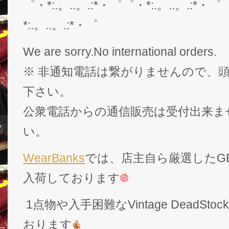
゜・*:.。..。.:*・゜゜・*:.。..。.:*・゜
*:.。..。.:*・゜
We are sorry.No international orders.
※ 非通知電話は繋がりませんので、頭
下さい。
公衆電話からの通信販売は受付出来ま
い。
WearBanks
では、店主自ら厳選したGEK
入荷しております
1点物や入手困難なVintage DeadS
おります