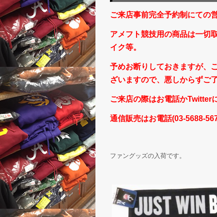
ご来店事前完全予約制にての
アメフト競技用の商品は一切
イク等。
予めお断りしておきますが、
ざいますので、悪しからずご
ご来店の際はお電話かTwitte
通信販売はお電話(03-5688-
ファングッズの入荷です。