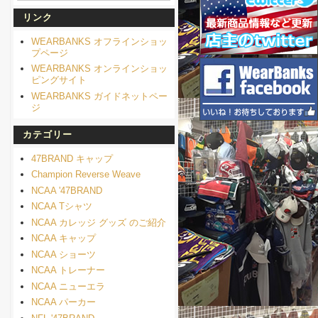
リンク
WEARBANKS オフラインショッ
プページ
WEARBANKS オンラインショッ
ピングサイト
WEARBANKS ガイドネットペー
ジ
カテゴリー
47BRAND キャップ
Champion Reverse Weave
NCAA '47BRAND
NCAA Tシャツ
NCAA カレッジ グッズ のご紹介
NCAA キャップ
NCAA ショーツ
NCAA トレーナー
NCAA ニューエラ
NCAA パーカー