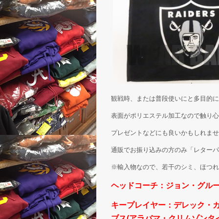
観戦時、または普段使いにと多目的に
表面がポリエステル加工なので触り心
プレゼントなどにも良いかもしれませ
通販でお振り込みの方のみ「レターパ
※輸入物なので、若干のシミ、ほつれ
ヘッドコーチ：ジョン・グルー
キープレイヤー：デレック・カ
ブス(アラバマ・クリムゾンタイ