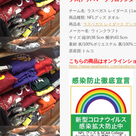
チーム名: ラスベガス レイダース ( Las Ve
商品種類: NFLグッズ タオル
商品名:
ラスベガス レイダース グッズ NFL
メーカー名: ウィンクラフト
サイズ:縦/約38.5cm 横/約43.5cm
素材:表/100%ポリエステル 裏/10
原産国:トルコ
こちらの商品はオンラインシ
https://www.wearbanks.com/products/