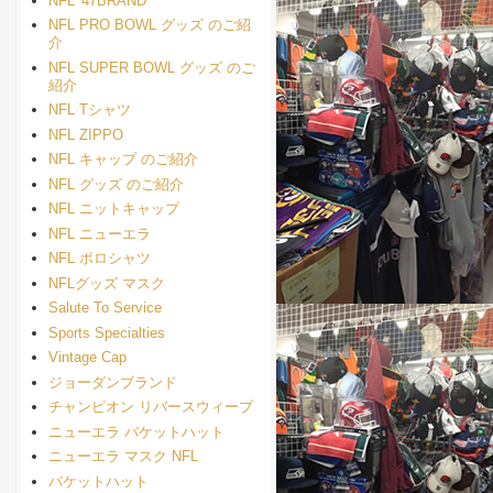
NFL '47BRAND
NFL PRO BOWL グッズ のご紹
介
NFL SUPER BOWL グッズ のご
紹介
NFL Tシャツ
NFL ZIPPO
NFL キャップ のご紹介
NFL グッズ のご紹介
NFL ニットキャップ
NFL ニューエラ
NFL ポロシャツ
NFLグッズ マスク
Salute To Service
Sports Specialties
Vintage Cap
ジョーダンブランド
チャンピオン リバースウィーブ
ニューエラ バケットハット
ニューエラ マスク NFL
バケットハット