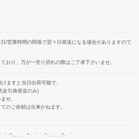
日/営業時間の関係で翌々日発送になる場合がありますので
しており、万が一売り切れの際はご了承下さいませ。
頂けますと当日出荷可能で、
代金引換発送のみ)
いませ。
してのご依頼は出来かねます。
゜ ゜・*:.。..。.:*・゜゜・*:.。..。.:*・゜