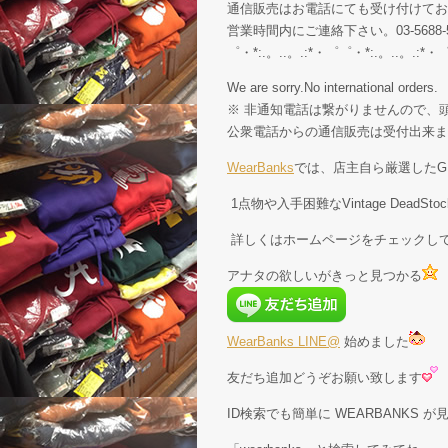
通信販売はお電話にても受け付けてお
営業時間内にご連絡下さい。03-5688-5
゜・*:.。..。.:*・゜゜・*:.。..。.:*・
We are sorry.No international orders.
※ 非通知電話は繋がりませんので、頭
公衆電話からの通信販売は受付出来ま
WearBanks
では、店主自ら厳選したGE
1点物や入手困難なVintage Dead
詳しくはホームページをチェックし
アナタの欲しいがきっと見つかる
WearBanks LINE@
始めました
友だち追加どうぞお願い致します
ID検索でも簡単に WEARBANKS 