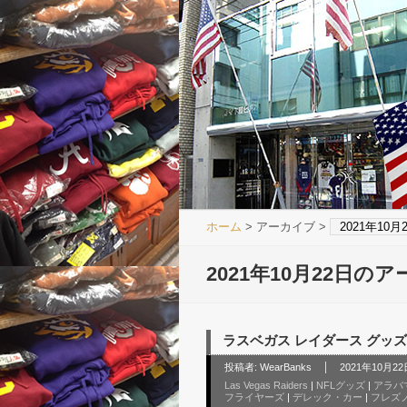
ホーム
> アーカイブ >
2021年10
2021年10月22日の
ラスベガス レイダース グッズ NFL
投稿者:
WearBanks
2021年10月22日
Las Vegas Raiders
|
NFLグッズ
|
アラバ
フライヤーズ
|
デレック・カー
|
フレズ