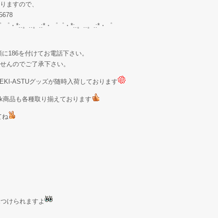
りますので、
678
゜ ゜・*:.。..。.:*・゜゜・*:.。..。.:*・゜
に186を付けてお電話下さい。
せんのでご了承下さい。
KI-ASTUグッズが随時入荷しております
Stock商品も各種取り揃えております
てね
が見つけられますよ