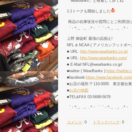
「wearbanks」と検索してみてね
1:1トークも開始しました
商品の在庫状況や質問にとご利用頂
゜・*:.。..。.:*・゜゜・*:.。..。.:*・
上野 御徒町 最強の品揃え!
NFL & NCAA ( アメリカンフットボー
■ URL:
http://www.wearbanks.co.jp/
■ URL:
http://www.wearbanks.com/
■ E-Mail:NFL@wearbanks.co.jp/
■twitter ( WearBanks ):
https://twitt
■facebook:
https://www.facebook.com
■お店の場所:〒110-0005 東京都台
■
お店の地図
■TEL&FAX 03-5688-5678
゜・*:.。..。.:*・゜゜・*:.。..。.:*・
コメント
:
0
トラックバック
:
0