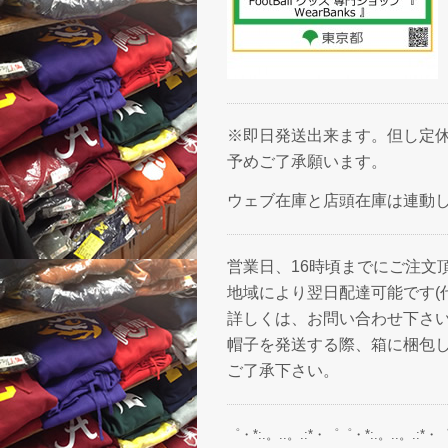
※即日発送出来ます。但し定休
予めご了承願います。
ウェブ在庫と店頭在庫は連動
営業日、16時頃までにご注文
地域により翌日配達可能です(
詳しくは、お問い合わせ下さ
帽子を発送する際、箱に梱包
ご了承下さい。
゜・*:.。..。.:*・゜゜・*:.。..。.:*・