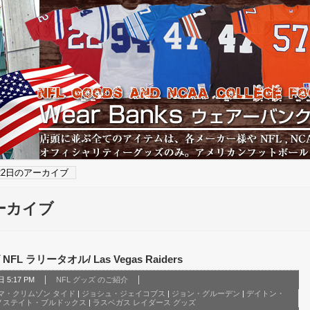
月22日のアーカイブ
アーカイブ
 ラリータオル/ Las Vegas Raiders
 5:17 PM
NFL グッズ のご紹介
マ・クリムゾン タイド
|
ジョシュ・ジェイコブス
|
ジョン・グルーデン
|
デイトン・
ノステイト・ブルドックス
|
ラスベガス レイダース グッズ