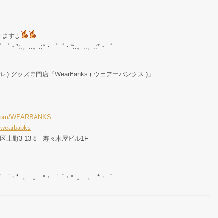
けますよ
゜ ゜・*:.。..。.:*・゜゜・*:.。..。.:*・゜
ル ) グッズ専門店「WearBanks ( ウェアーバンクス )」
er.com/WEARBANKS
/wearbabks
東区上野3-13-8 寿々木屋ビル1F
゜ ゜・*:.。..。.:*・゜゜・*:.。..。.:*・゜