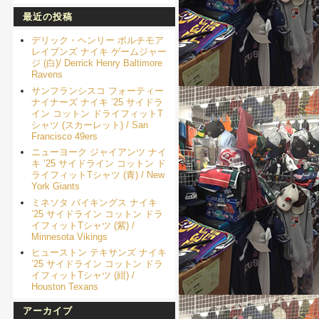
最近の投稿
デリック・ヘンリー ボルチモア
レイブンズ ナイキ ゲームジャー
ジ (白)/ Derrick Henry Baltimore
Ravens
サンフランシスコ フォーティー
ナイナーズ ナイキ ’25 サイドラ
イン コットン ドライフィットT
シャツ (スカーレット) / San
Francisco 49ers
ニューヨーク ジャイアンツ ナイ
キ ’25 サイドライン コットン ド
ライフィットTシャツ (青) / New
York Giants
ミネソタ バイキングス ナイキ
’25 サイドライン コットン ドラ
イフィットTシャツ (紫) /
Minnesota Vikings
ヒューストン テキサンズ ナイキ
’25 サイドライン コットン ドラ
イフィットTシャツ (紺) /
Houston Texans
アーカイブ