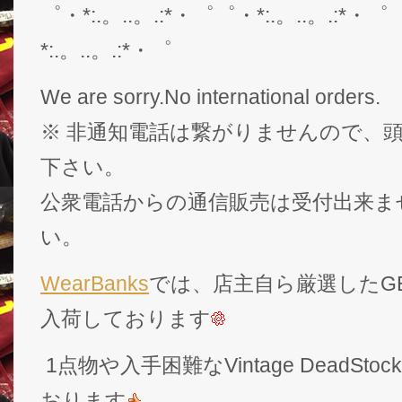
゜・*:.。..。.:*・゜゜・*:.。..。.:*・゜
*:.。..。.:*・゜
We are sorry.No international orders.
※ 非通知電話は繋がりませんので、頭
下さい。
公衆電話からの通信販売は受付出来ま
い。
WearBanks
では、店主自ら厳選したGEK
入荷しております
1点物や入手困難なVintage DeadS
おります