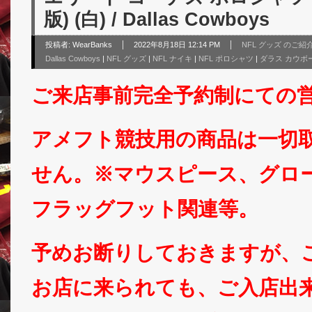
版) (白) / Dallas Cowboys
投稿者:
WearBanks
2022年8月18日 12:14 PM
NFL グッズ のご紹
Dallas Cowboys
|
NFL グッズ
|
NFL ナイキ
|
NFL ポロシャツ
|
ダラス カウボ
ご来店事前完全予約制にての
アメフト競技用の商品は一切
せん。※マウスピース、グロ
フラッグフット関連等。
予めお断りしておきますが、
お店に来られても、ご入店出