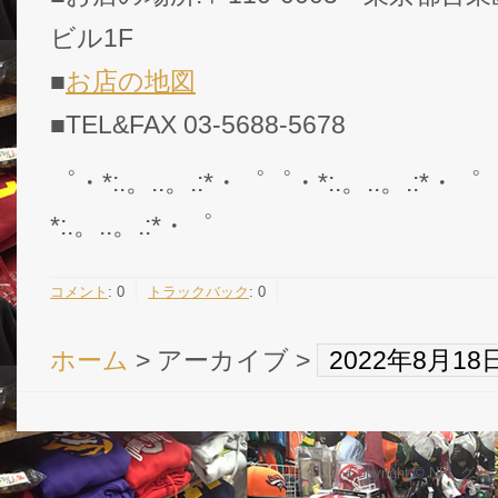
ビル1F
■
お店の地図
■TEL&FAX 03-5688-5678
゜・*:.。..。.:*・゜゜・*:.。..。.:*・゜
*:.。..。.:*・゜
コメント
:
0
トラックバック
:
0
ホーム
> アーカイブ >
2022年8月1
Copyright © NFL 