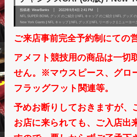
投稿者:
WearBanks
2022年9月4日 2:41 PM
NFL SUPER BOWL グッズ のご紹介
|
NFL キャップ のご紹介
|
NFL グッズ 
New York Giants
|
NFL キャップ
|
NFL グッズ
|
NFL リーボック
|
ニューヨーク
ご来店事前完全予約制にての
アメフト競技用の商品は一切
せん。※マウスピース、グロ
フラッグフット関連等。
予めお断りしておきますが、
お店に来られても、ご入店出