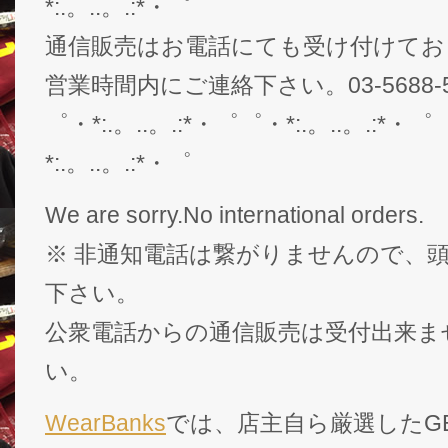
*:.。..。.:*・゜
通信販売はお電話にても受け付けてお
営業時間内にご連絡下さい。03-5688-5
゜・*:.。..。.:*・゜゜・*:.。..。.:*・゜
*:.。..。.:*・゜
We are sorry.No international orders.
※ 非通知電話は繋がりませんので、頭
下さい。
公衆電話からの通信販売は受付出来ま
い。
WearBanks
では、店主自ら厳選したGEK