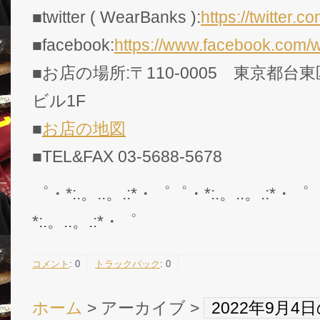
■twitter ( WearBanks ):
https://twitte
■facebook:
https://www.facebook.com/
■お店の場所:〒110-0005 東京都台東
ビル1F
■
お店の地図
■TEL&FAX 03-5688-5678
゜・*:.。..。.:*・゜゜・*:.。..。.:*・゜
*:.。..。.:*・゜
コメント
:
0
トラックバック
:
0
ホーム
> アーカイブ >
2022年9月