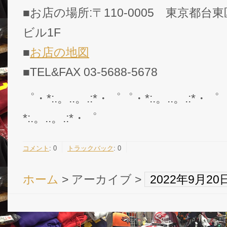
■お店の場所:〒110-0005 東京都台東
ビル1F
■
お店の地図
■TEL&FAX 03-5688-5678
゜・*:.。..。.:*・゜゜・*:.。..。.:*・゜
*:.。..。.:*・゜
コメント
:
0
トラックバック
:
0
ホーム
> アーカイブ >
2022年9月2