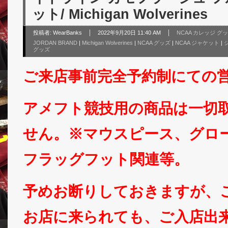
ット/ Michigan Wolverines
投稿者:
WearBanks
2022年9月20日 11:40 AM
NCAA カレッジ グ
JORDAN BRAND
|
Michigan Wolverines
|
NCAA グッズ
|
NCAA ジャケット
|
グッズ
ご来店事前完全予約制にての
アメフト競技用の商品は一切
せん。※マウスピース、グロ
フラッグフット関連等。
予めお断りしておきますが、
お店に来られても、ご入店出