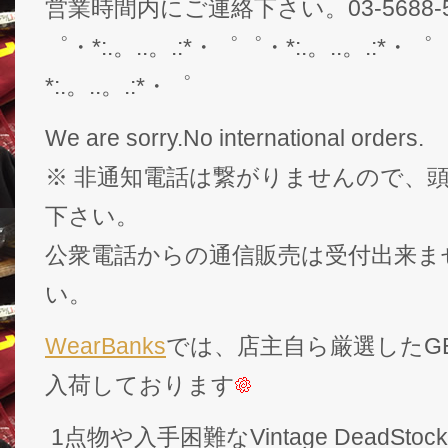
営業時間内にご連絡下さい。03-5688-5
゜・*:.。..。.:*・゜゜・*:.。..。.:*・゜
*:.。..。.:*・゜
We are sorry.No international orders.
※ 非通知電話は繋がりませんので、頭
下さい。
公衆電話からの通信販売は受付出来ま
い。
WearBanks
では、店主自ら厳選したGEK
入荷しております
1点物や入手困難なVintage DeadS