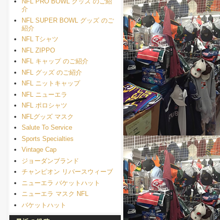
NFL PRO BOWL グッズ のご紹
介
NFL SUPER BOWL グッズ のご
紹介
NFL Tシャツ
NFL ZIPPO
NFL キャップ のご紹介
NFL グッズ のご紹介
NFL ニットキャップ
NFL ニューエラ
NFL ポロシャツ
NFLグッズ マスク
Salute To Service
Sports Specialties
Vintage Cap
ジョーダンブランド
チャンピオン リバースウィーブ
ニューエラ バケットハット
ニューエラ マスク NFL
バケットハット