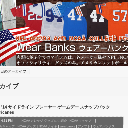
14日のアーカイブ
ーカイブ
 ’14 サイドライン プレーヤー ゲームデー スナップバック
icanes
4:31 PM
NCAA カレッジ グッズ のご紹介
|
NCAA キャップ
AA キャップ
|
NCAA グッズ
|
NCAA ナイキ
|
wearbanks
|
アメフト
|
ウェアバンクス
|