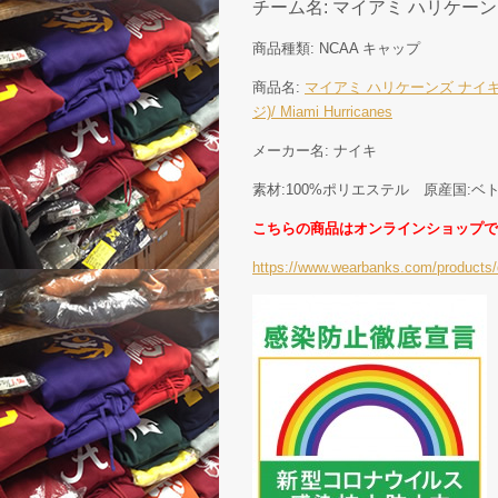
チーム名: マイアミ ハリケーンズ ( M
商品種類: NCAA キャップ
商品名:
マイアミ ハリケーンズ ナイキ 
ジ)/ Miami Hurricanes
メーカー名: ナイキ
素材:100%ポリエステル 原産国:ベ
こちらの商品はオンラインショップで
https://www.wearbanks.com/products/