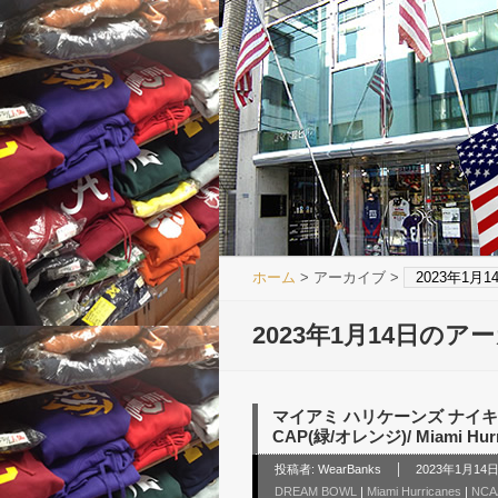
ホーム
> アーカイブ >
2023年1月
2023年1月14日のア
マイアミ ハリケーンズ ナイキ
CAP(緑/オレンジ)/ Miami Hurr
投稿者:
WearBanks
2023年1月14日 
DREAM BOWL
|
Miami Hurricanes
|
NC