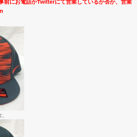
前にお電話かTwitterにて営業しているか否か、営業
m
工。