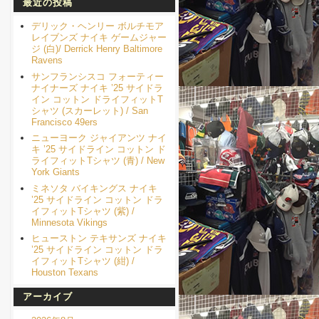
最近の投稿
デリック・ヘンリー ボルチモア
レイブンズ ナイキ ゲームジャー
ジ (白)/ Derrick Henry Baltimore
Ravens
サンフランシスコ フォーティー
ナイナーズ ナイキ ’25 サイドラ
イン コットン ドライフィットT
シャツ (スカーレット) / San
Francisco 49ers
ニューヨーク ジャイアンツ ナイ
キ ’25 サイドライン コットン ド
ライフィットTシャツ (青) / New
York Giants
ミネソタ バイキングス ナイキ
’25 サイドライン コットン ドラ
イフィットTシャツ (紫) /
Minnesota Vikings
ヒューストン テキサンズ ナイキ
’25 サイドライン コットン ドラ
イフィットTシャツ (紺) /
Houston Texans
アーカイブ