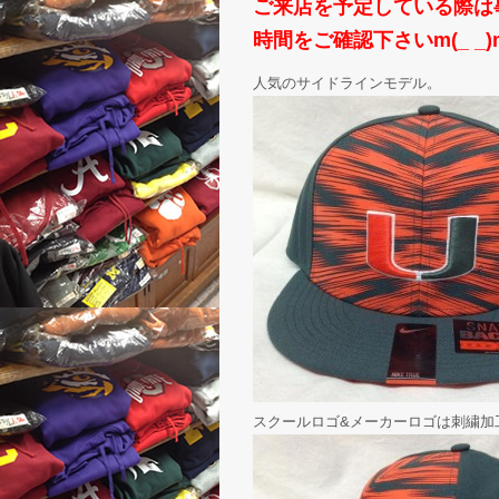
ご来店を予定している際は事
時間をご確認下さいm(_ _)
人気のサイドラインモデル。
スクールロゴ&メーカーロゴは刺繍加