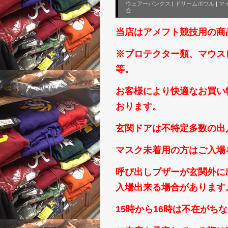
ウェアーバンクス
|
ドリームボウル
|
マ
会
当店はアメフト競技用の商
※プロテクター類、マウス
等。
お客様により快適なお買い
おります。
玄関ドアは不特定多数の出
マスク未着用の方はご入場
呼び出しブザーが玄関外に
入場出来る場合があります
15時から16時は不在がち