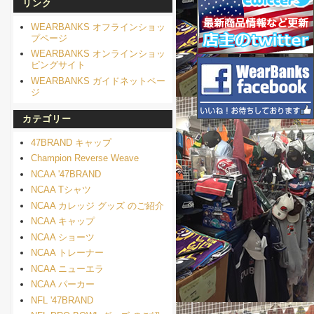
リンク
WEARBANKS オフラインショッ
プページ
WEARBANKS オンラインショッ
ピングサイト
WEARBANKS ガイドネットペー
ジ
カテゴリー
47BRAND キャップ
Champion Reverse Weave
NCAA '47BRAND
NCAA Tシャツ
NCAA カレッジ グッズ のご紹介
NCAA キャップ
NCAA ショーツ
NCAA トレーナー
NCAA ニューエラ
NCAA パーカー
NFL '47BRAND