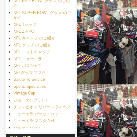
NFL PRO BOWL グッズ のご紹
介
NFL SUPER BOWL グッズ のご
紹介
NFL Tシャツ
NFL ZIPPO
NFL キャップ のご紹介
NFL グッズ のご紹介
NFL ニットキャップ
NFL ニューエラ
NFL ポロシャツ
NFLグッズ マスク
Salute To Service
Sports Specialties
Vintage Cap
ジョーダンブランド
チャンピオン リバースウィーブ
ニューエラ バケットハット
ニューエラ マスク NFL
バケットハット