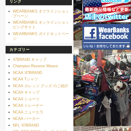
リンク
WEARBANKS オフラインショッ
プページ
WEARBANKS オンラインショッ
ピングサイト
WEARBANKS ガイドネットペー
ジ
カテゴリー
47BRAND キャップ
Champion Reverse Weave
NCAA '47BRAND
NCAA Tシャツ
NCAA カレッジ グッズ のご紹介
NCAA キャップ
NCAA ショーツ
NCAA トレーナー
NCAA ニューエラ
NCAA パーカー
NFL '47BRAND