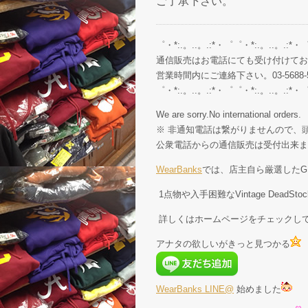
ご了承下さい。
゜・*:.。..。.:*・゜゜・*:.。..。.:*・
通信販売はお電話にても受け付けてお
営業時間内にご連絡下さい。03-5688-5
゜・*:.。..。.:*・゜゜・*:.。..。.:*・
We are sorry.No international orders.
※ 非通知電話は繋がりませんので、頭
公衆電話からの通信販売は受付出来ま
WearBanks
では、店主自ら厳選したGE
1点物や入手困難なVintage Dead
詳しくはホームページをチェックし
アナタの欲しいがきっと見つかる
WearBanks LINE@
始めました