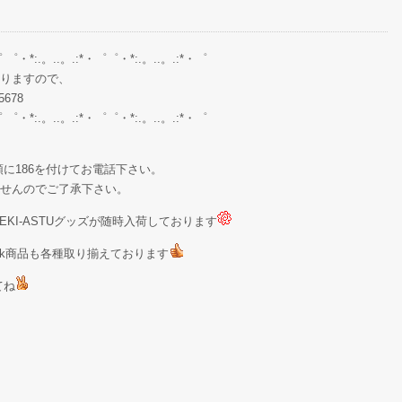
゜ ゜・*:.。..。.:*・゜゜・*:.。..。.:*・゜
りますので、
678
゜ ゜・*:.。..。.:*・゜゜・*:.。..。.:*・゜
に186を付けてお電話下さい。
せんのでご了承下さい。
KI-ASTUグッズが随時入荷しております
Stock商品も各種取り揃えております
てね