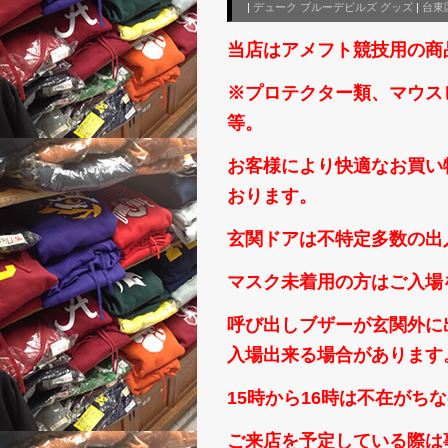
|
デューク ブルーデビルズ グッズ
|
台東区
当店はアメフト競技用の商
※プロテクター類、マウス
等。
お客様により快適なお買い
おります。
玄関ドアは不特定多数の出
マスク未着用の方はご入場
呼び出しブザーが玄関外に
入場出来る場合があります
15時から16時は不在がち
ご来店を予定している際は事