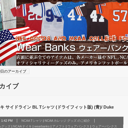
29日のアーカイブ
ーカイブ
サイドライン BL Tシャツ (ドライフィット版) (青)/ Duke
1:42 PM
NCAA Tシャツ
|
NCAA カレッジ グッズ のご紹介
A グッズ
|
NCAA ナイキ
|
wearbanks
|
アメフト
|
ウェアバンクス
|
ウェアーバンクス