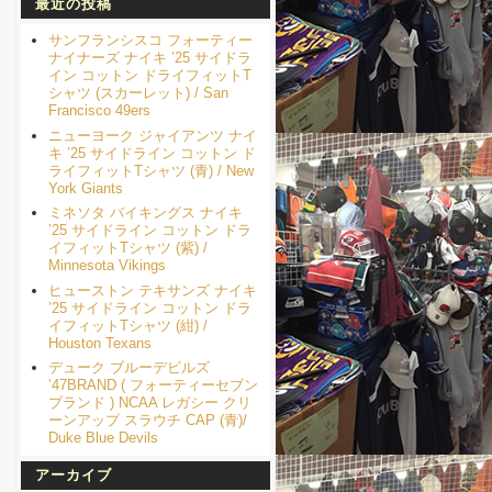
最近の投稿
サンフランシスコ フォーティー
ナイナーズ ナイキ ’25 サイドラ
イン コットン ドライフィットT
シャツ (スカーレット) / San
Francisco 49ers
ニューヨーク ジャイアンツ ナイ
キ ’25 サイドライン コットン ド
ライフィットTシャツ (青) / New
York Giants
ミネソタ バイキングス ナイキ
’25 サイドライン コットン ドラ
イフィットTシャツ (紫) /
Minnesota Vikings
ヒューストン テキサンズ ナイキ
’25 サイドライン コットン ドラ
イフィットTシャツ (紺) /
Houston Texans
デューク ブルーデビルズ
’47BRAND ( フォーティーセブン
ブランド ) NCAA レガシー クリ
ーンアップ スラウチ CAP (青)/
Duke Blue Devils
アーカイブ