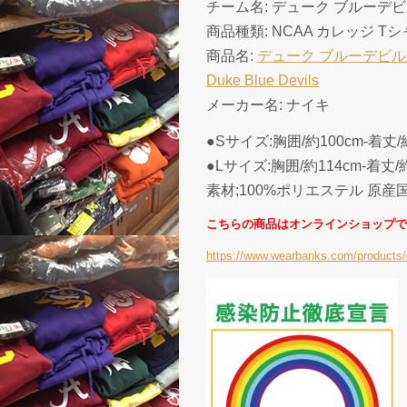
チーム名: デューク ブルーデビルズ ( 
商品種類: NCAA カレッジ T
商品名:
デューク ブルーデビルズ 
Duke Blue Devils
メーカー名: ナイキ
●Sサイズ:胸囲/約100cm-着丈/約
●Lサイズ:胸囲/約114cm-着丈/約
素材;100%ポリエステル 原産
こちらの商品はオンラインショップで
https://www.wearbanks.com/products/