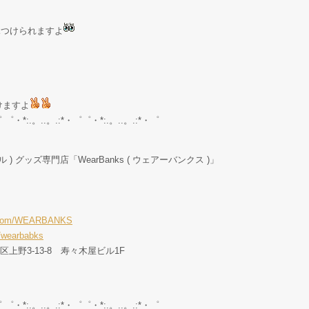
が見つけられますよ
けますよ
゜ ゜・*:.。..。.:*・゜゜・*:.。..。.:*・゜
ル ) グッズ専門店「WearBanks ( ウェアーバンクス )」
er.com/WEARBANKS
/wearbabks
東区上野3-13-8 寿々木屋ビル1F
゜ ゜・*:.。..。.:*・゜゜・*:.。..。.:*・゜