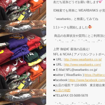
友だち追加どうぞお願い致します
ID検索でも簡単に WEARBANKS 
「wearbanks」と検索してみてね
1:1トークも開始しました
商品の在庫状況や質問にとご利用頂
゜・*:.。..。.:*・゜゜・*:.。..。.:*・
上野 御徒町 最強の品揃え!
NFL & NCAA ( アメリカンフットボー
■ URL:
http://www.wearbanks.co.jp/
■ URL:
http://www.wearbanks.com/
■ E-Mail:NFL@wearbanks.co.jp/
■twitter ( WearBanks ):
https://twitt
■facebook:
https://www.facebook.com
■お店の場所:〒110-0005 東京都台
■
お店の地図
■TEL&FAX 03-5688-5678
゜・*:.。..。.:*・゜゜・*:.。..。.:*・