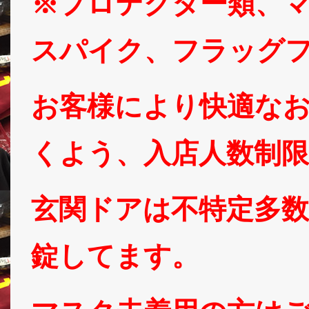
※プロテクター類、
スパイク、フラッグ
お客様により快適な
くよう、入店人数制
玄関ドアは不特定多
錠してます。