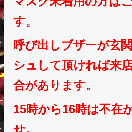
マスク未着用の方は
す。
呼び出しブザーが玄
シュして頂ければ来
合があります。
15時から16時は不
せ。