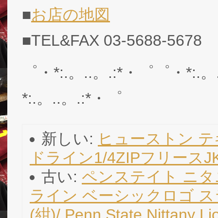
■
お店の地図
■TEL&FAX 03-5688-5678
゜・*:.。..。.:*・゜゜・*:.。
*:.。..。.:*・゜
新しい:
ヒューストン テキ
ドライン1/4ZIPフリースJK/ H
古い:
ペンステイト ニタ
ライン ベーシックロゴ スラ
(紺)/ Penn State Nittany Li