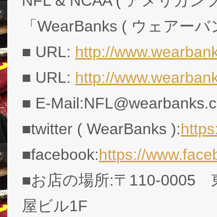
NFL & NCAA ( アメリ
「WearBanks ( ウェアー
■ URL:
http://www.wearbank
■ URL:
http://www.wearban
■ E-Mail:NFL@wearbanks.co
■twitter ( WearBanks ):
http
■facebook:
https://www.fac
■お店の場所:〒110-0005
屋ビル1F