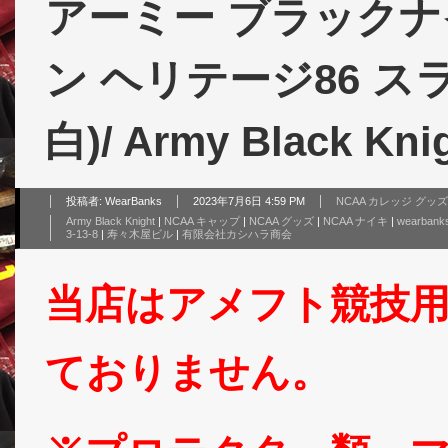
アーミー ブラックナ
ン ヘリテージ86 スラ
白)/ Army Black Kni
投稿者:
WearBanks
2023年7月6日 4:59 PM
NCAA カレッジ グッ
Army Black Knight
|
NCAA キャップ
|
NCAA グッズ
|
NCAA ナイキ
|
wearbank
3-13-8
|
寿々木屋ビル
|
有限会社カシハラ商会
当店はアメフト競技
ておりません。