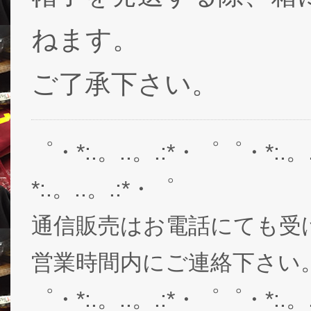
ねます。
ご了承下さい。
゜・*:.。..。.:*・゜゜・*:.。
*:.。..。.:*・゜
通信販売はお電話にても受
営業時間内にご連絡下さい。03-
゜・*:.。..。.:*・゜゜・*:.。