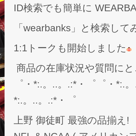
ID検索でも簡単に WEARB
「wearbanks」と検索し
1:1トークも開始しました
商品の在庫状況や質問にと
゜・*:.。..。.:*・゜゜・*:.。
*:.。..。.:*・゜
上野 御徒町 最強の品揃え!