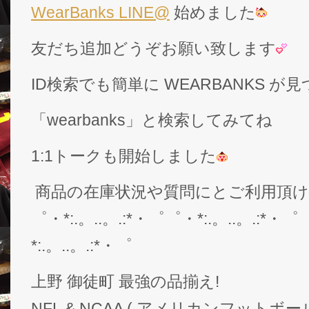
WearBanks LINE@
始めました
友だち追加どうぞお願い致します
ID検索でも簡単に WEARBANKS 
「wearbanks」と検索してみてね
1:1トークも開始しました
商品の在庫状況や質問にとご利用頂
゜・*:.。..。.:*・゜゜・*:.。..。.:*・゜
*:.。..。.:*・゜
上野 御徒町 最強の品揃え!
NFL & NCAA ( アメリカンフットボー