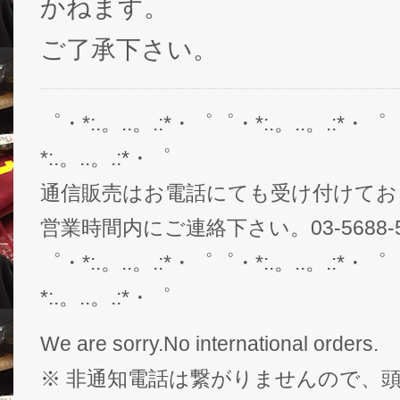
かねます。
ご了承下さい。
゜・*:.。..。.:*・゜゜・*:.。..。.:*・゜
*:.。..。.:*・゜
通信販売はお電話にても受け付けてお
営業時間内にご連絡下さい。03-5688-5
゜・*:.。..。.:*・゜゜・*:.。..。.:*・゜
*:.。..。.:*・゜
We are sorry.No international orders.
※ 非通知電話は繋がりませんので、頭