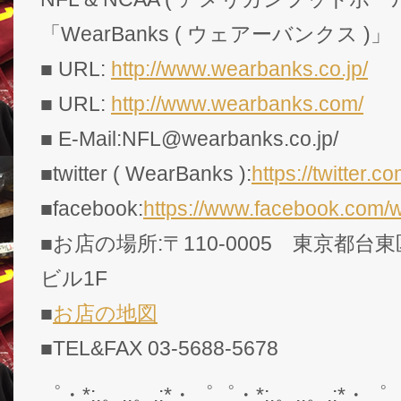
「WearBanks ( ウェアーバンクス )」
■ URL:
http://www.wearbanks.co.jp/
■ URL:
http://www.wearbanks.com/
■ E-Mail:NFL@wearbanks.co.jp/
■twitter ( WearBanks ):
https://twitte
■facebook:
https://www.facebook.com/
■お店の場所:〒110-0005 東京都台東
ビル1F
■
お店の地図
■TEL&FAX 03-5688-5678
゜・*:.。..。.:*・゜゜・*:.。..。.:*・゜