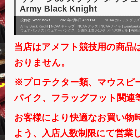
Army Black Knight
投稿者:
WearBanks
2023年7月6日 4:59 PM
NCAA カレッジ グッ
Army Black Knight
|
NCAA キャップ
|
NCAA グッズ
|
NCAA ナイキ
|
wearbank
ウェアバンクス
|
ウェアーバンクス
|
台東区上野3-13-8
|
寿々木屋ビル
|
有限
当店はアメフト競技用の商品
おりません。
※プロテクター類、マウスピ
パイク、フラッグフット関連
お客様により快適なお買い物
よう、入店人数制限にて営業