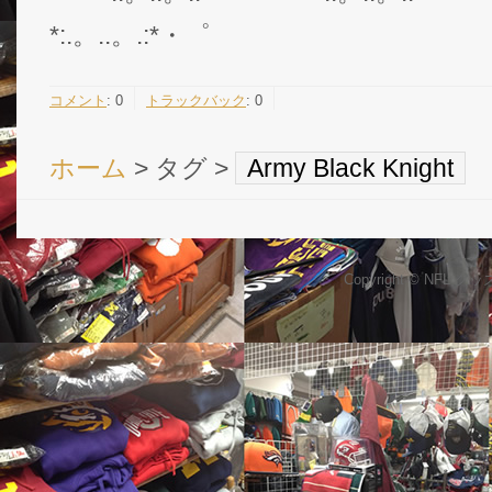
*:.。..。.:*・゜
コメント
:
0
トラックバック
:
0
ホーム
> タグ >
Army Black Knight
Copyright © NFL 