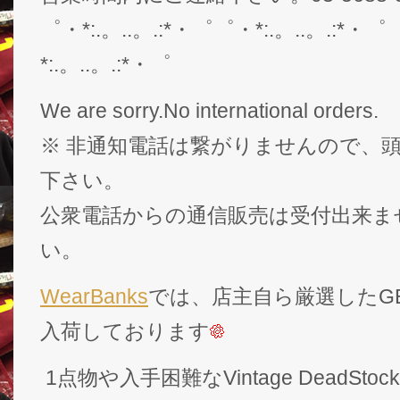
゜・*:.。..。.:*・゜゜・*:.。..。.:*・゜
*:.。..。.:*・゜
We are sorry.No international orders.
※ 非通知電話は繋がりませんので、頭
下さい。
公衆電話からの通信販売は受付出来ま
い。
WearBanks
では、店主自ら厳選したGEK
入荷しております
1点物や入手困難なVintage DeadS