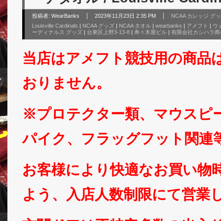
投稿者:
WearBanks
2023年11月23日 2:35 PM
NCAA カレッジ グ
Louisville Cardinals
|
NCAA グッズ
|
NCAA タオル
|
wearbanks
|
アメフト
|
ウ
ーディナルス グッズ
|
台東区上野3-13-8
|
寿々木屋ビル
|
有限会社カシハラ商
当店はアメフト競技用の商品
おりません。
※プロテクター類、マウスピ
パイク、フラッグフット関連
お客様により快適なお買い物
よう、入店人数制限にて営業