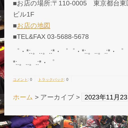
■お店の場所:〒110-0005 東京都台東
ビル1F
■
お店の地図
■TEL&FAX 03-5688-5678
゜・*:.。..。.:*・゜゜・*:.。..。.:*・゜
*:.。..。.:*・゜
コメント
:
0
トラックバック
:
0
ホーム
> アーカイブ >
2023年11月
Copyright © NFL 