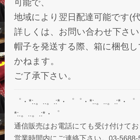
可能で、
地域により翌日配達可能です(代
詳しくは、お問い合わせ下さい
帽子を発送する際、箱に梱包し
かねます。
ご了承下さい。
゜・*:.。..。.:*・゜゜・*:.。..。.:*・゜
*:.。..。.:*・゜
通信販売はお電話にても受け付けてお
営業時間内にご連絡下さい。03-5688-5