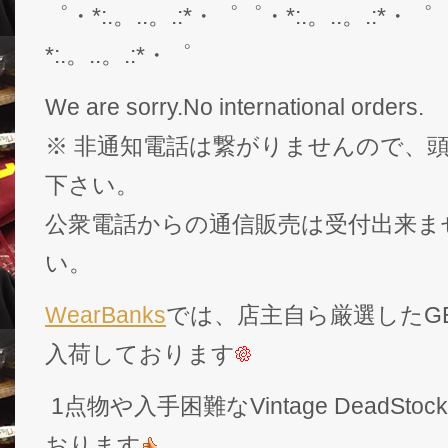
゜・*:.。..。.:*・゜゜・*:.。..。.:*・゜
*:.。..。.:*・゜
We are sorry.No international orders.
※ 非通知電話は繋がりませんので、頭
下さい。
公衆電話からの通信販売は受付出来ま
い。
WearBanks
では、店主自ら厳選したGEK
入荷しております
1点物や入手困難なVintage DeadS
おります