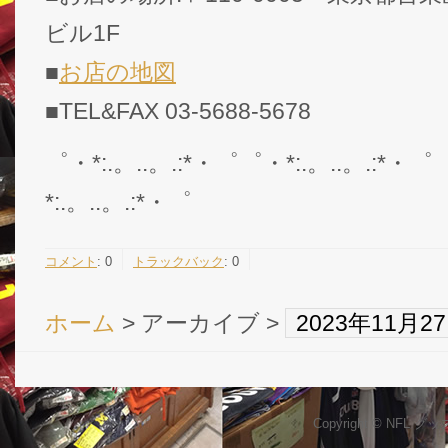
ビル1F
■
お店の地図
■TEL&FAX 03-5688-5678
゜・*:.。..。.:*・゜゜・*:.。..。.:*・゜
*:.。..。.:*・゜
コメント
:
0
トラックバック
:
0
ホーム
> アーカイブ >
2023年11月
Copyright © NFL 