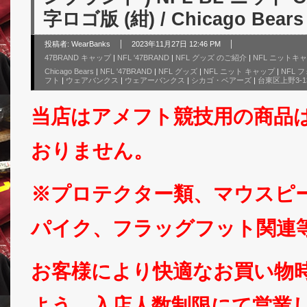
字ロゴ版 (紺) / Chicago Bears
投稿者:
WearBanks
2023年11月27日 12:46 PM
47BRAND キャップ
|
NFL '47BRAND
|
NFL グッズ のご紹介
|
NFL ニットキ
Chicago Bears
|
NFL '47BRAND
|
NFL グッズ
|
NFL ニット キャップ
|
NFL
フト
|
ウェアバンクス
|
ウェアーバンクス
|
シカゴ・ベアーズ
|
台東区上野3-13
当店はアメフト競技用の商品
おりません。
※プロテクター類、マウスピ
パイク、フラッグフット関連
お客様により快適なお買い物
よう、入店人数制限にて営業