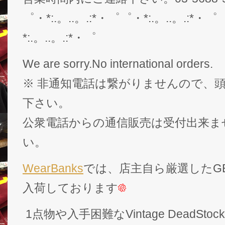
゜・*:.。..。.:*・゜゜・*:.。..。.:*・゜
*:.。..。.:*・゜
We are sorry.No international orders.
※ 非通知電話は繋がりませんので、頭
下さい。
公衆電話からの通信販売は受付出来ま
い。
WearBanks
では、店主自ら厳選したGEK
入荷しております
1点物や入手困難なVintage DeadS