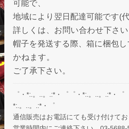
可能で、
地域により翌日配達可能です(代
詳しくは、お問い合わせ下さい
帽子を発送する際、箱に梱包し
かねます。
ご了承下さい。
゜・*:.。..。.:*・゜゜・*:.。..。.:*・゜
*:.。..。.:*・゜
通信販売はお電話にても受け付けてお
営業時間内にご連絡下さい。03-5688-5