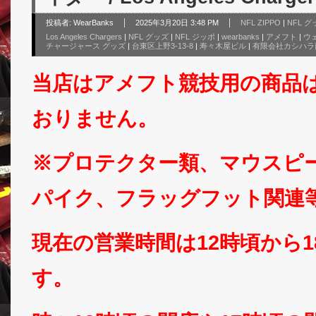
投稿者:
WearBanks
2025年3月20日 3:48 PM
NFL ZIPPO
|
NFL 
Los Angeles Chargers
|
NFL グッズ
|
NFL ジッポ
|
wearbanks
|
アメフト
|
ウ
チャージャース グッズ
|
台東区上野3-13-8
|
寿々木屋ビル
|
有限会社カシハラ
当店はアメフト競技用の商品
おりません。
※プロテクター類、マウスピ
パイク、フラッグフット関連
現在の営業時間は12時頃から
す。