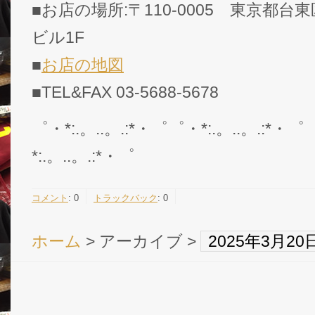
■お店の場所:〒110-0005 東京都台東
ビル1F
■
お店の地図
■TEL&FAX 03-5688-5678
゜・*:.。..。.:*・゜゜・*:.。..。.:*・゜
*:.。..。.:*・゜
コメント
:
0
トラックバック
:
0
ホーム
> アーカイブ >
2025年3月2