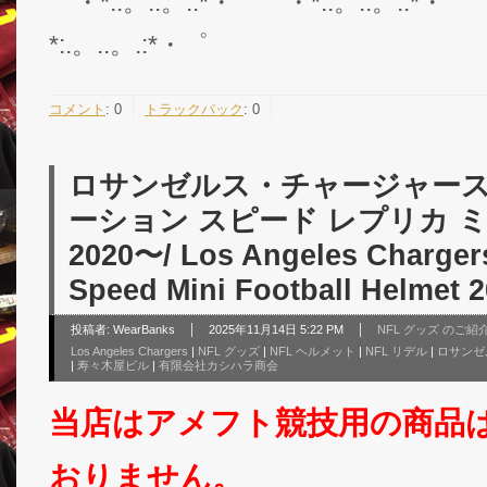
゜・*:.。..。.:*・゜゜・*:.。..。.:*・゜
*:.。..。.:*・゜
コメント
:
0
トラックバック
:
0
ロサンゼルス・チャージャース
ーション スピード レプリカ 
2020〜/ Los Angeles Charger
Speed Mini Football Helmet 
投稿者:
WearBanks
2025年11月14日 5:22 PM
NFL グッズ のご紹
Los Angeles Chargers
|
NFL グッズ
|
NFL ヘルメット
|
NFL リデル
|
ロサンゼ
|
寿々木屋ビル
|
有限会社カシハラ商会
当店はアメフト競技用の商品
おりません。