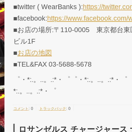
■twitter ( WearBanks ):
https://twitte
■facebook:
https://www.facebook.com/
■お店の場所:〒110-0005 東京都台東
ビル1F
■
お店の地図
■TEL&FAX 03-5688-5678
゜・*:.。..。.:*・゜゜・*:.。..。.:*・゜
*:.。..。.:*・゜
コメント
:
0
トラックバック
:
0
ロサンゼルス チャージャース ナイ