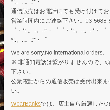
*:.。..。.:*・゜
通信販売はお電話にても受け付けてお
営業時間内にご連絡下さい。03-5688-5
゜・*:.。..。.:*・゜゜・*:.。..。.:*・゜
*:.。..。.:*・゜
We are sorry.No international orders.
※ 非通知電話は繋がりませんので、頭
下さい。
公衆電話からの通信販売は受付出来ま
い。
WearBanks
では、店主自ら厳選したGEK