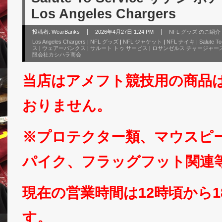
Los Angeles Chargers
投稿者:
WearBanks
2026年4月27日 1:24 PM
NFL グッズ のご紹介
Los Angeles Chargers
|
NFL グッズ
|
NFL ジャケット
|
NFL ナイキ
|
Salute To
ス
|
ウェアーバンクス
|
サルート トゥ サービス
|
ロサンゼルス チャージャー
限会社カシハラ商会
当店はアメフト競技用の商品
おりません。
※プロテクター類、マウスピ
パイク、フラッグフット関連
現在の営業時間は12時頃から
す。