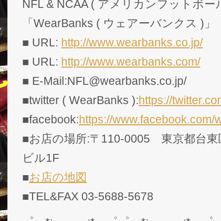
NFL & NCAA ( アメリカンフットボー
「WearBanks ( ウェアーバンクス )」
■ URL:
http://www.wearbanks.co.jp/
■ URL:
http://www.wearbanks.com/
■ E-Mail:NFL@wearbanks.co.jp/
■twitter ( WearBanks ):
https://twitte
■facebook:
https://www.facebook.com/
■お店の場所:〒110-0005 東京都台東
ビル1F
■
お店の地図
■TEL&FAX 03-5688-5678