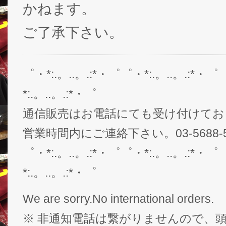
かねます。
ご了承下さい。
゜・*:.。..。.:*・゜゜・*:.。..。.:*・゜
*:.。..。.:*・゜
通信販売はお電話にても受け付けてお
営業時間内にご連絡下さい。03-5688-5
゜・*:.。..。.:*・゜゜・*:.。..。.:*・゜
*:.。..。.:*・゜
We are sorry.No international orders.
※ 非通知電話は繋がりませんので、頭