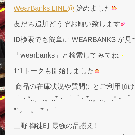
WearBanks LINE@
始めました
友だち追加どうぞお願い致します
ID検索でも簡単に WEARBANKS 
「wearbanks」と検索してみてね
1:1トークも開始しました
商品の在庫状況や質問にとご利用頂
゜・*:.。..。.:*・゜゜・*:.。..。.:*・゜
*:.。..。.:*・゜
上野 御徒町 最強の品揃え!