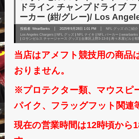
ドライン チャンプドライブ フリー
ーカー (紺/グレー)/ Los Angele
投稿者:
WearBanks
2025年9月28日 1:01 PM
NFL グッズ のご紹介
Los Angeles Chargers
|
NFL グッズ
|
NFL ナイキ
|
NFL パーカー
|
wearbanks
|
ロサンゼルス チャージャース グッズ
|
台東区上野3-13-8
|
寿々木屋ビル
|
有
当店はアメフト競技用の商品
おりません。
※プロテクター類、マウスピ
パイク、フラッグフット関連
現在の営業時間は12時頃から