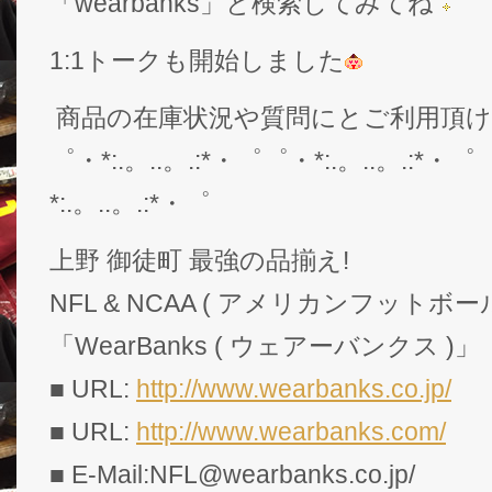
「wearbanks」と検索してみてね
1:1トークも開始しました
商品の在庫状況や質問にとご利用頂
゜・*:.。..。.:*・゜゜・*:.。..。.:*・゜
*:.。..。.:*・゜
上野 御徒町 最強の品揃え!
NFL & NCAA ( アメリカンフットボー
「WearBanks ( ウェアーバンクス )」
■ URL:
http://www.wearbanks.co.jp/
■ URL:
http://www.wearbanks.com/
■ E-Mail:NFL@wearbanks.co.jp/