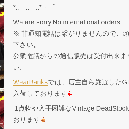
*:.。..。.:*・゜
We are sorry.No international orders.
※ 非通知電話は繋がりませんので、頭
下さい。
公衆電話からの通信販売は受付出来ま
い。
WearBanks
では、店主自ら厳選したGEK
入荷しております
1点物や入手困難なVintage DeadS
おります