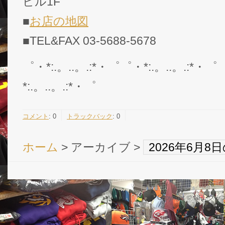
ビル1F
■
お店の地図
■TEL&FAX 03-5688-5678
゜・*:.。..。.:*・゜゜・*:.。..。.:*・゜
*:.。..。.:*・゜
コメント
:
0
トラックバック
:
0
ホーム
> アーカイブ >
2026年6月
Copyright © NFL 