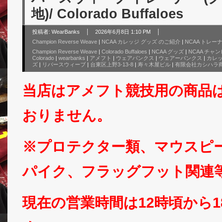
地)/ Colorado Buffaloes
投稿者:
WearBanks
2026年6月8日 1:10 PM
Champion Reverse Weave
|
NCAA カレッジ グッズ のご紹介
|
NCAA トレー
Champion Reverse Weave
|
Colorado Buffaloes
|
NCAA グッズ
|
NCAA チャ
Colorado
|
wearbanks
|
アメフト
|
ウェアバンクス
|
ウェアーバンクス
|
カレ
ズ
|
リバースウィーブ
|
台東区上野3-13-8
|
寿々木屋ビル
|
有限会社カシハラ
当店はアメフト競技用の商品
おりません。
※プロテクター類、マウスピ
パイク、フラッグフット関連
現在の営業時間は12時頃から