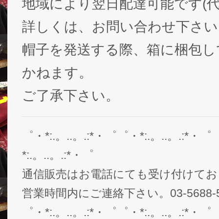
地域により翌日配達可能です(代
詳しくは、お問い合わせ下さい
帽子を発送する際、箱に梱包し
かねます。
ご了承下さい。
゜・*:.。..。.:*・゜゜・*:.。..。.:*・゜
*:.。..。.:*・゜
通信販売はお電話にても受け付けてお
営業時間内にご連絡下さい。03-5688-5
゜・*:.。..。.:*・゜゜・*:.。..。.:*・゜