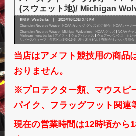
(スウェット地)/ Michigan Wolv
投稿者:
WearBanks
2026年6月13日 3:48 PM
Champion Reverse Weave
|
NCAA カレッジ グッズ のご紹介
|
NCAA パーカ
Champion Reverse Weave
|
Michigan Wolverines
|
NCAA グッズ
|
NCAA チ
Michigan
|
wearbanks
|
アメフト
|
ウェアバンクス
|
ウェアーバンクス
|
カレ
リバースウィーブ
|
台東区上野3-13-8
|
寿々木屋ビル
|
有限会社カシハラ商会
当店はアメフト競技用の商品
おりません。
※プロテクター類、マウスピ
パイク、フラッグフット関連
現在の営業時間は12時頃から