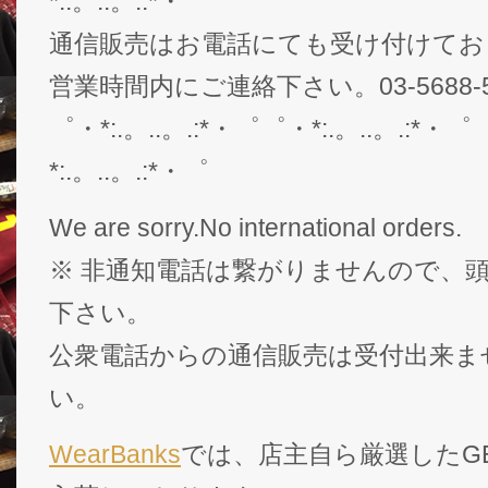
*:.。..。.:*・゜
通信販売はお電話にても受け付けてお
営業時間内にご連絡下さい。03-5688-5
゜・*:.。..。.:*・゜゜・*:.。..。.:*・゜
*:.。..。.:*・゜
We are sorry.No international orders.
※ 非通知電話は繋がりませんので、頭
下さい。
公衆電話からの通信販売は受付出来ま
い。
WearBanks
では、店主自ら厳選したGEK