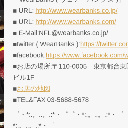
■ URL:
http://www.wearbanks.co.jp/
■ URL:
http://www.wearbanks.com/
■ E-Mail:NFL@wearbanks.co.jp/
■twitter ( WearBanks ):
https://twitte
■facebook:
https://www.facebook.com/
■お店の場所:〒110-0005 東京都台東
ビル1F
■
お店の地図
■TEL&FAX 03-5688-5678
゜・*:.。..。.:*・゜゜・*:.。..。.:*・゜
*:.。..。.:*・゜