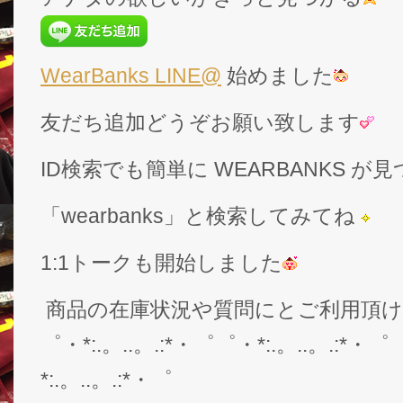
WearBanks LINE@
始めました
友だち追加どうぞお願い致します
ID検索でも簡単に WEARBANKS 
「wearbanks」と検索してみてね
1:1トークも開始しました
商品の在庫状況や質問にとご利用頂
゜・*:.。..。.:*・゜゜・*:.。..。.:*・゜
*:.。..。.:*・゜