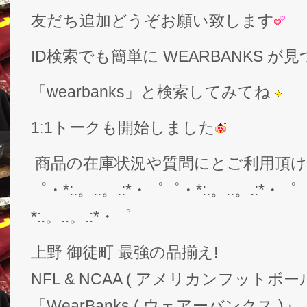
友だち追加どうぞお願い致します
ID検索でも簡単に WEARBANKS 
「wearbanks」と検索してみてね
1:1トークも開始しました
商品の在庫状況や質問にとご利用頂
゜・*:.。..。.:*・゜゜・*:.。..。.:*・゜
*:.。..。.:*・゜
上野 御徒町 最強の品揃え!
NFL & NCAA ( アメリカンフットボー
「WearBanks ( ウェアーバンクス )」