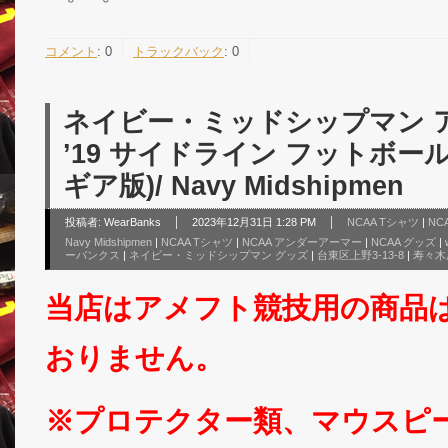
コメント
:
0
トラックバック
:
0
ネイビー・ミッドシップマン 
’19 サイドライン フットボール
ギア版)/ Navy Midshipmen
投稿者:
WearBanks
2023年12月31日 1:28 PM
NCAA Tシャツ
|
NC
Navy Midshipmen
|
NCAA Tシャツ
|
NCAA アンダーアーマー
|
NCAA グッズ
|
ーバンクス
|
ネイビー・ミッドシップマン グッズ
|
台東区上野3-13-8
|
寿々木
当店はアメフト競技用の商品
おりません。
※プロテクター類、マウスピ