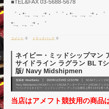
■TEL&FAX 03-5688-5678
゜・*:.。..。.:*・゜゜・*:.。..。.:*・゜
*:.。..。.:*・゜
コメント
:
0
トラックバック
:
0
ネイビー・ミッドシップマン 
サイドライン ラグラン BL Tシ
版/ Navy Midshipmen
投稿者:
WearBanks
2023年12月29日 12:53 PM
NCAA Tシャツ
|
N
Navy Midshipmen
|
NCAA Tシャツ
|
NCAA アンダーアーマー
|
NCAA グッズ
|
ーバンクス
|
ネイビー・ミッドシップマン グッズ
|
台東区上野3-13-8
|
寿々木
当店はアメフト競技用の商品