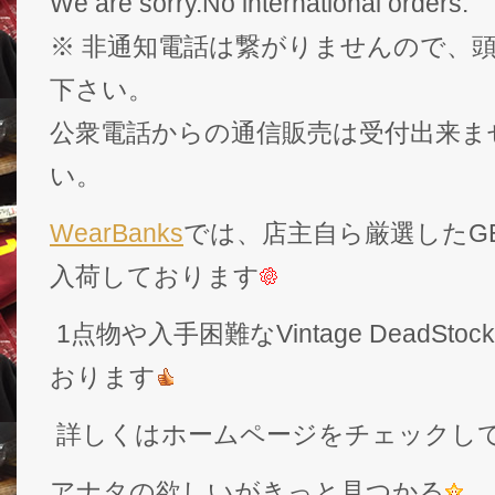
We are sorry.No international orders.
※ 非通知電話は繋がりませんので、頭
下さい。
公衆電話からの通信販売は受付出来ま
い。
WearBanks
では、店主自ら厳選したGEK
入荷しております
1点物や入手困難なVintage DeadS
おります
詳しくはホームページをチェックし
アナタの欲しいがきっと見つかる