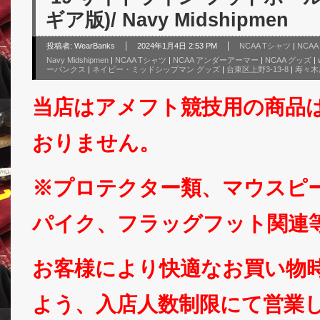
ギア版)/ Navy Midshipmen
投稿者:
WearBanks
2024年1月4日 2:53 PM
NCAA Tシャツ
|
NCA
Navy Midshipmen
|
NCAA Tシャツ
|
NCAA アンダーアーマー
|
NCAA グッズ
|
ーバンクス
|
ネイビー・ミッドシップマン グッズ
|
台東区上野3-13-8
|
寿々木
当店はアメフト競技用の商品
おりません。
※プロテクター類、マウスピ
パイク、フラッグフット関連
お客様により快適なお買い物
よう、入店人数制限にて営業