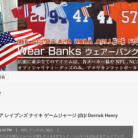
商会
会
ブンズ ナイキ ゲームジャージ (白)/ Derrick Henry
:42 PM
NFL グッズ のご紹介
 グッズ
|
NFL ジャージ
|
NFL ナイキ
|
デリック・ヘンリー
|
ボルチモア レイブンズ