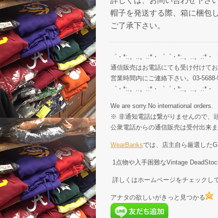
詳しくは、お問い合わせ下さ
帽子を発送する際、箱に梱包
ご了承下さい。
゜・*:.。..。.:*・゜゜・*:.。..。.:*・
通信販売はお電話にても受け付けてお
営業時間内にご連絡下さい。03-5688-5
゜・*:.。..。.:*・゜゜・*:.。..。.:*・
We are sorry.No international orders.
※ 非通知電話は繋がりませんので、頭
公衆電話からの通信販売は受付出来ま
WearBanks
では、店主自ら厳選したGE
1点物や入手困難なVintage Dead
詳しくはホームページをチェックし
アナタの欲しいがきっと見つかる