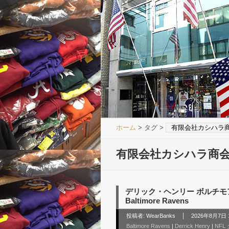
ホーム
> タグ >
有限会社カシハラ
有限会社カシハラ商
デリック・ヘンリー ボルチモア レイ
Baltimore Ravens
投稿者:
WearBanks
2026年8月7日 1
Baltimore Ravens
|
Derrick Henry
|
NFL