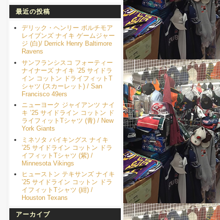
最近の投稿
デリック・ヘンリー ボルチモア
レイブンズ ナイキ ゲームジャー
ジ (白)/ Derrick Henry Baltimore
Ravens
サンフランシスコ フォーティー
ナイナーズ ナイキ ’25 サイドラ
イン コットン ドライフィットT
シャツ (スカーレット) / San
Francisco 49ers
ニューヨーク ジャイアンツ ナイ
キ ’25 サイドライン コットン ド
ライフィットTシャツ (青) / New
York Giants
ミネソタ バイキングス ナイキ
’25 サイドライン コットン ドラ
イフィットTシャツ (紫) /
Minnesota Vikings
ヒューストン テキサンズ ナイキ
’25 サイドライン コットン ドラ
イフィットTシャツ (紺) /
Houston Texans
アーカイブ