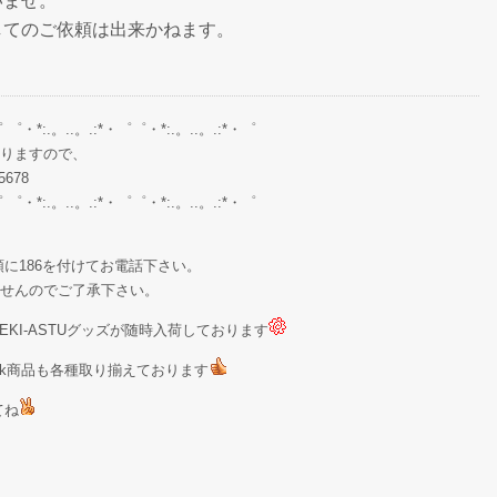
いませ。
してのご依頼は出来かねます。
゜ ゜・*:.。..。.:*・゜゜・*:.。..。.:*・゜
りますので、
678
゜ ゜・*:.。..。.:*・゜゜・*:.。..。.:*・゜
に186を付けてお電話下さい。
せんのでご了承下さい。
KI-ASTUグッズが随時入荷しております
Stock商品も各種取り揃えております
てね