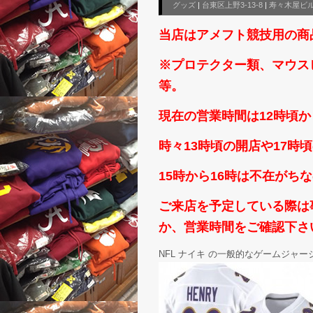
グッズ
|
台東区上野3-13-8
|
寿々木屋ビ
当店はアメフト競技用の商
※プロテクター類、マウス
等。
現在の営業時間は12時頃か
時々13時頃の開店や17
15時から16時は不在がち
ご来店を予定している際は事前
か、営業時間をご確認下さいm
NFL ナイキ の一般的なゲームジャー