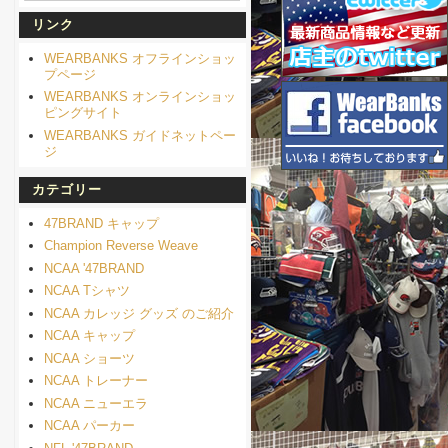
リンク
WEARBANKS オフラインショッ
プページ
WEARBANKS オンラインショッ
ピングサイト
WEARBANKS ガイドネットペー
ジ
カテゴリー
47BRAND キャップ
Champion Reverse Weave
NCAA '47BRAND
NCAA Tシャツ
NCAA カレッジ グッズ のご紹介
NCAA キャップ
NCAA ショーツ
NCAA トレーナー
NCAA ニューエラ
NCAA パーカー