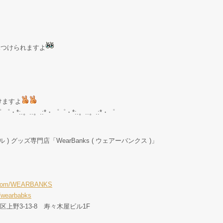
が見つけられますよ
けますよ
゜ ゜・*:.。..。.:*・゜゜・*:.。..。.:*・゜
ル ) グッズ専門店「WearBanks ( ウェアーバンクス )」
er.com/WEARBANKS
/wearbabks
東区上野3-13-8 寿々木屋ビル1F