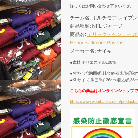
詳しくはお問い合わせ下さいませ。
チーム名: ボルチモア レイブンズ ( B
商品種類: NFL ジャージ
商品名:
デリック・ヘンリー ボルチ
Henry Baltimore Ravens
メーカー名: ナイキ
●素材:ポリエステル100%
●Mサイズ:胸囲/約114cm-着丈/約76
●XLサイズ:胸囲/約126cm-着丈/約8
こちらの商品はオンラインショップで
https://www.wearbanks.com/products/