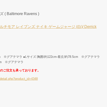
altimore Ravens )
モア レイブンズ ナイキ ゲームジャージ (白)/ Derrick
cm ※グアテマラ ●Lサイズ:胸囲/約122cm-着丈/約78.5cm ※グアテマラ
3cm ※グアテマラ
のご注文も承っております。
detail.php?product_id=4348