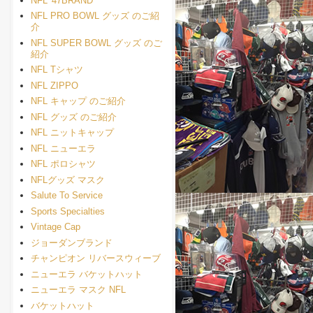
NFL '47BRAND
NFL PRO BOWL グッズ のご紹
介
NFL SUPER BOWL グッズ のご
紹介
NFL Tシャツ
NFL ZIPPO
NFL キャップ のご紹介
NFL グッズ のご紹介
NFL ニットキャップ
NFL ニューエラ
NFL ポロシャツ
NFLグッズ マスク
Salute To Service
Sports Specialties
Vintage Cap
ジョーダンブランド
チャンピオン リバースウィーブ
ニューエラ バケットハット
ニューエラ マスク NFL
バケットハット