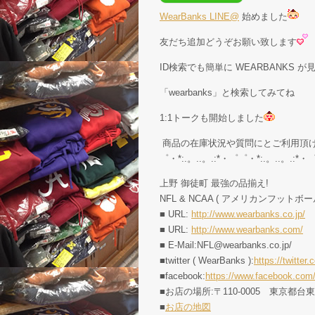
WearBanks LINE@
始めました
友だち追加どうぞお願い致します
ID検索でも簡単に WEARBANKS 
「wearbanks」と検索してみてね
1:1トークも開始しました
商品の在庫状況や質問にとご利用頂
゜・*:.。..。.:*・゜゜・*:.。..。.:*・
上野 御徒町 最強の品揃え!
NFL & NCAA ( アメリカンフットボー
■ URL:
http://www.wearbanks.co.jp/
■ URL:
http://www.wearbanks.com/
■ E-Mail:NFL@wearbanks.co.jp/
■twitter ( WearBanks ):
https://twitt
■facebook:
https://www.facebook.com
■お店の場所:〒110-0005 東京都台
■
お店の地図