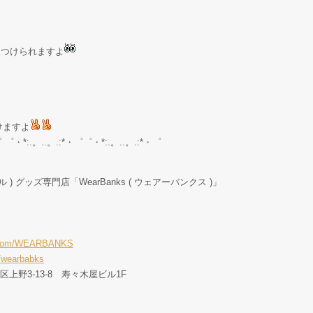
が見つけられますよ
けますよ
゜ ゜・*:.。..。.:*・゜゜・*:.。..。.:*・゜
ル ) グッズ専門店「WearBanks ( ウェアーバンクス )」
er.com/WEARBANKS
/wearbabks
東区上野3-13-8 寿々木屋ビル1F