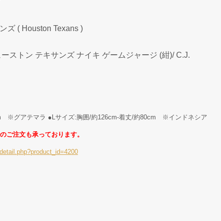
Houston Texans )
ーストン テキサンズ ナイキ ゲームジャージ (紺)/ C.J.
cm ※グアテマラ ●Lサイズ:胸囲/約126cm-着丈/約80cm ※インドネシア
のご注文も承っております。
detail.php?product_id=4200