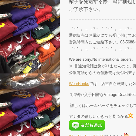
帽子を発送する際、箱に梱包
ご了承下さい。
゜・*:.。..。.:*・゜゜・*:.。..。.:*・
通信販売はお電話にても受け付けてお
営業時間内にご連絡下さい。03-5688-5
゜・*:.。..。.:*・゜゜・*:.。..。.:*・
We are sorry.No international orders.
※ 非通知電話は繋がりませんので、頭
公衆電話からの通信販売は受付出来ま
WearBanks
では、店主自ら厳選したGE
1点物や入手困難なVintage Dead
詳しくはホームページをチェックし
アナタの欲しいがきっと見つかる