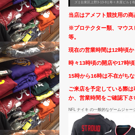
ズ
|
台東区上野3-13-8
|
寿々木屋ビル
|
当店はアメフト競技用の商
※プロテクター類、マウス
等。
現在の営業時間は12時頃か
時々13時頃の開店や17
15時から16時は不在がち
ご来店を予定している際は事前
か、営業時間をご確認下さいm
NFL ナイキ の一般的なゲームジャー