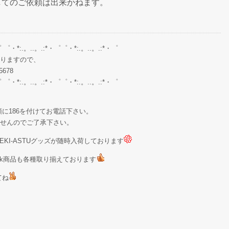
してのご依頼は出来かねます。
゜ ゜・*:.。..。.:*・゜゜・*:.。..。.:*・゜
りますので、
678
゜ ゜・*:.。..。.:*・゜゜・*:.。..。.:*・゜
に186を付けてお電話下さい。
せんのでご了承下さい。
KI-ASTUグッズが随時入荷しております
Stock商品も各種取り揃えております
てね