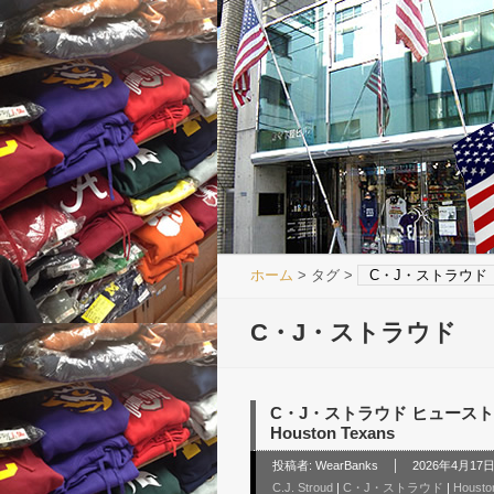
ホーム
> タグ >
C・J・ストラウド
C・J・ストラウド
C・J・ストラウド ヒューストン テ
Houston Texans
投稿者:
WearBanks
2026年4月17日 
C.J. Stroud
|
C・J・ストラウド
|
Housto