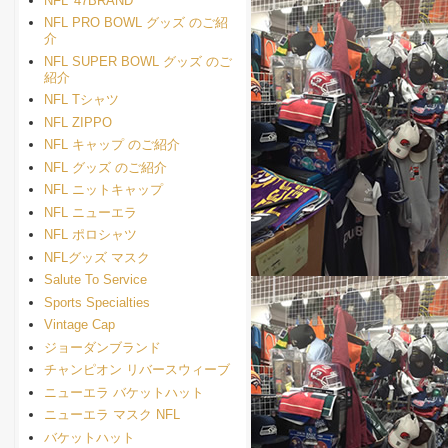
NFL '47BRAND
NFL PRO BOWL グッズ のご紹
介
NFL SUPER BOWL グッズ のご
紹介
NFL Tシャツ
NFL ZIPPO
NFL キャップ のご紹介
NFL グッズ のご紹介
NFL ニットキャップ
NFL ニューエラ
NFL ポロシャツ
NFLグッズ マスク
Salute To Service
Sports Specialties
Vintage Cap
ジョーダンブランド
チャンピオン リバースウィーブ
ニューエラ バケットハット
ニューエラ マスク NFL
バケットハット