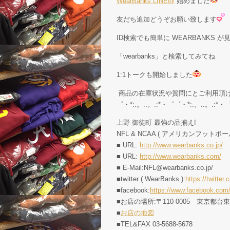
WearBanks LINE@
始めました
友だち追加どうぞお願い致します
ID検索でも簡単に WEARBANKS 
「wearbanks」と検索してみてね
1:1トークも開始しました
商品の在庫状況や質問にとご利用頂
゜・*:.。..。.:*・゜゜・*:.。..。.:*・
上野 御徒町 最強の品揃え!
NFL & NCAA ( アメリカンフットボー
■ URL:
http://www.wearbanks.co.jp/
■ URL:
http://www.wearbanks.com/
■ E-Mail:NFL@wearbanks.co.jp/
■twitter ( WearBanks ):
https://twitt
■facebook:
https://www.facebook.com
■お店の場所:〒110-0005 東京都台
■
お店の地図
■TEL&FAX 03-5688-5678