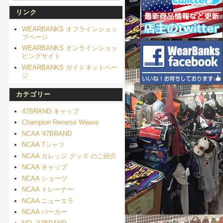
リンク
WEARBANKS オフラインショッ
プページ
WEARBANKS オンラインショッ
ピングサイト
WEARBANKS ガイドネットペー
ジ
カテゴリー
47BRAND キャップ
Champion Reverse Weave
NCAA '47BRAND
NCAA Tシャツ
NCAA カレッジ グッズ のご紹介
NCAA キャップ
NCAA ショーツ
NCAA トレーナー
NCAA ニューエラ
NCAA パーカー