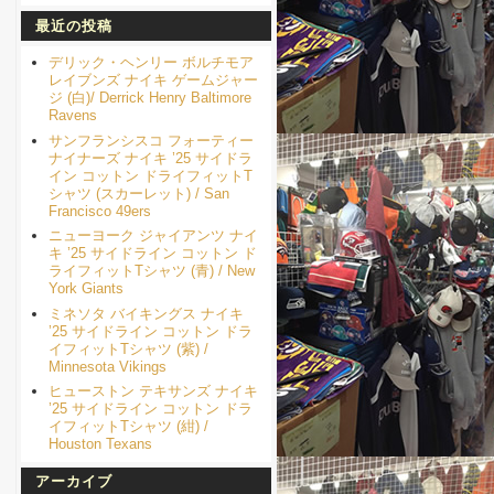
最近の投稿
デリック・ヘンリー ボルチモア
レイブンズ ナイキ ゲームジャー
ジ (白)/ Derrick Henry Baltimore
Ravens
サンフランシスコ フォーティー
ナイナーズ ナイキ ’25 サイドラ
イン コットン ドライフィットT
シャツ (スカーレット) / San
Francisco 49ers
ニューヨーク ジャイアンツ ナイ
キ ’25 サイドライン コットン ド
ライフィットTシャツ (青) / New
York Giants
ミネソタ バイキングス ナイキ
’25 サイドライン コットン ドラ
イフィットTシャツ (紫) /
Minnesota Vikings
ヒューストン テキサンズ ナイキ
’25 サイドライン コットン ドラ
イフィットTシャツ (紺) /
Houston Texans
アーカイブ