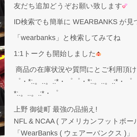
友だち追加どうぞお願い致します
ID検索でも簡単に WEARBANKS 
「wearbanks」と検索してみてね
1:1トークも開始しました
商品の在庫状況や質問にとご利用頂
゜・*:.。..。.:*・゜゜・*:.。..。.:*・゜
*:.。..。.:*・゜
上野 御徒町 最強の品揃え!
NFL & NCAA ( アメリカンフットボー
「WearBanks ( ウェアーバンクス )」