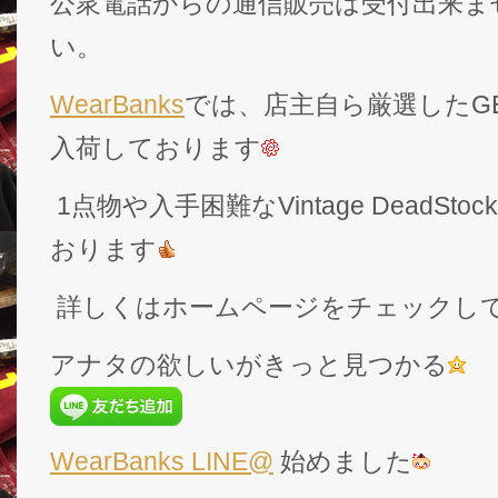
公衆電話からの通信販売は受付出来ま
い。
WearBanks
では、店主自ら厳選したGEK
入荷しております
1点物や入手困難なVintage DeadS
おります
詳しくはホームページをチェックし
アナタの欲しいがきっと見つかる
WearBanks LINE@
始めました