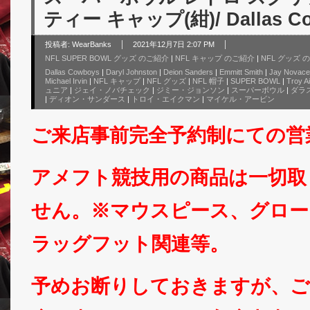
ティー キャップ(紺)/ Dallas C
投稿者:
WearBanks
2021年12月7日 2:07 PM
NFL SUPER BOWL グッズ のご紹介
|
NFL キャップ のご紹介
|
NFL グッズ 
Dallas Cowboys
|
Daryl Johnston
|
Deion Sanders
|
Emmitt Smith
|
Jay Novac
Michael Irvin
|
NFL キャップ
|
NFL グッズ
|
NFL 帽子
|
SUPER BOWL
|
Troy A
ュニア
|
ジェイ・ノバチェック
|
ジミー・ジョンソン
|
スーパーボウル
|
ダラ
|
ディオン・サンダース
|
トロイ・エイクマン
|
マイケル・アービン
ご来店事前完全予約制にての営
アメフト競技用の商品は一切取
せん。※マウスピース、グロー
ラッグフット関連等。
予めお断りしておきますが、ご