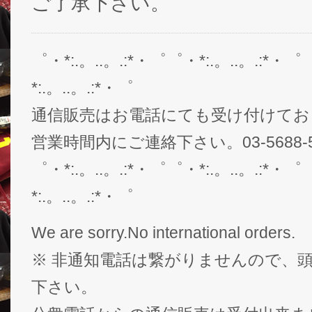
ご了承下さい。
゜・*:.。..。.:*・゜゜・*:.。..。.:*・゜
*:.。..。.:*・゜
通信販売はお電話にても受け付けてお
営業時間内にご連絡下さい。03-5688-5
゜・*:.。..。.:*・゜゜・*:.。..。.:*・゜
*:.。..。.:*・゜
We are sorry.No international orders.
※ 非通知電話は繋がりませんので、頭
下さい。