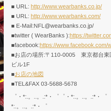
■ URL:
http://www.wearbanks.co.jp/
■ URL:
http://www.wearbanks.com/
■ E-Mail:NFL@wearbanks.co.jp/
■twitter ( WearBanks ):
https://twitte
■facebook:
https://www.facebook.com/
■お店の場所:〒110-0005 東京都台東
ビル1F
■
お店の地図
■TEL&FAX 03-5688-5678
゜・*:.。..。.:*・゜゜・*:.。..。.:*・゜
*:.。..。.:*・゜