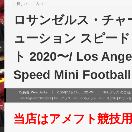
新しい
古い
ロサンゼルス・チャー
ューション スピード
ト 2020〜/ Los Angel
Speed Mini Footbal
投稿者:
WearBanks
2025年11月14日 5:22 PM
NFL グッズ のご紹
Los Angeles Chargers
|
NFL グッズ
|
NFL ヘルメット
|
NFL リデル
|
ロサンゼ
当店はアメフト競技