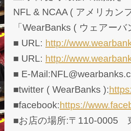
NFL & NCAA ( アメリ
「WearBanks ( ウェアー
■ URL:
http://www.wearbank
■ URL:
http://www.wearban
■ E-Mail:NFL@wearbanks.co
■twitter ( WearBanks ):
http
■facebook:
https://www.fac
■お店の場所:〒110-0005