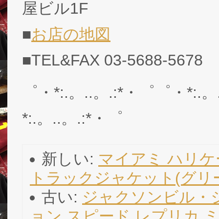
屋ビル1F
■
お店の地図
■TEL&FAX 03-5688-5678
゜・*:.。..。.:*・゜゜・*:.。
*:.。..。.:*・゜
新しい:
マイアミ ハリケ
トラックジャケット(グリーン)(薄
古い:
ジャクソンビル・ジ
ョン スピード レプリカ ミ