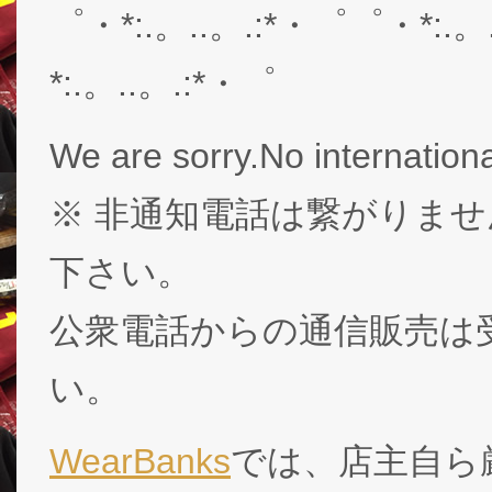
゜・*:.。..。.:*・゜゜・*:.。
*:.。..。.:*・゜
We are sorry.No internationa
※ 非通知電話は繋がりませ
下さい。
公衆電話からの通信販売は
い。
WearBanks
では、店主自ら厳