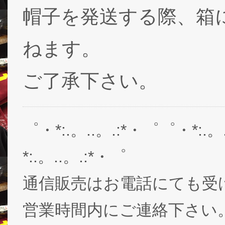
帽子を発送する際、箱
ねます。
ご了承下さい。
゜・*:.。..。.:*・゜゜・*:.。
*:.。..。.:*・゜
通信販売はお電話にても受
営業時間内にご連絡下さい。03-