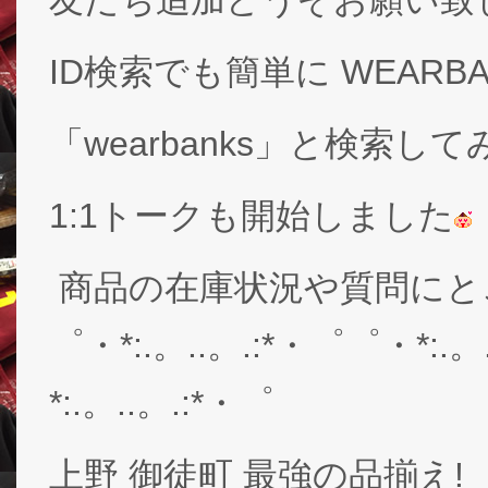
ID検索でも簡単に WEARB
「wearbanks」と検索し
1:1トークも開始しました
商品の在庫状況や質問にと
゜・*:.。..。.:*・゜゜・*:.。
*:.。..。.:*・゜
上野 御徒町 最強の品揃え!