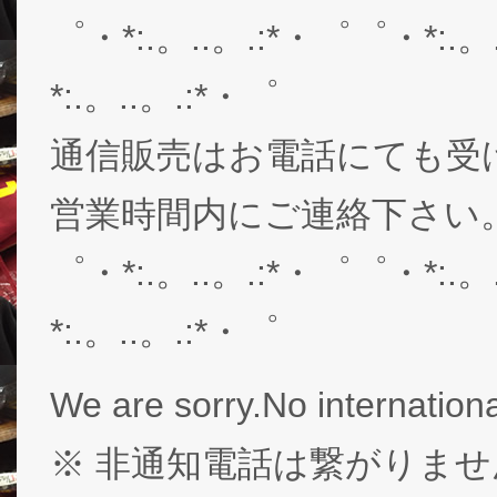
゜・*:.。..。.:*・゜゜・*:.。
*:.。..。.:*・゜
通信販売はお電話にても受
営業時間内にご連絡下さい。03-
゜・*:.。..。.:*・゜゜・*:.。
*:.。..。.:*・゜
We are sorry.No internationa
※ 非通知電話は繋がりませ