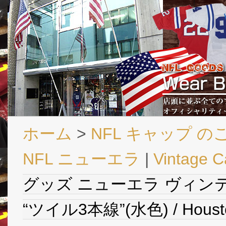
ホーム
>
NFL キャップ の
NFL ニューエラ
|
Vintage C
グッズ ニューエラ ヴィン
“ツイル3本線”(水色) / Houston