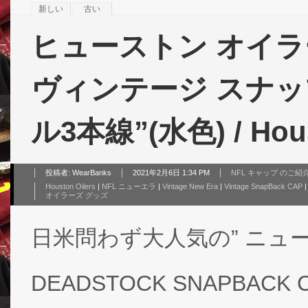
新しい
古い
ヒューストン オイラ
ヴィンテージ スナッ
ル3本線”(水色) / Hous
投稿者:
WearBanks
2021年2月6日 1:34 PM
NFL キャップ のご紹
Houston Oilers
|
NFL ニューエラ
|
Vintage New Era
|
Vintage SnapBack CAP
オイラーズ グッズ
日米問わず大人気の” ニューエラ 
DEADSTOCK SNAPBAC