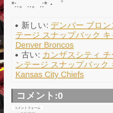
*:.。..。.:*・゜
新しい:
デンバー ブロン
テージ スナップバック キャッ
Denver Broncos
古い:
カンザスシティ チ
ンテージ スナップバック キャ
Kansas City Chiefs
コメント:
0
コメントフォーム