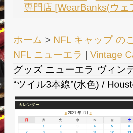
専門店 [WearBanks(ウ
ホーム
>
NFL キャップ の
NFL ニューエラ
|
Vintage C
グッズ ニューエラ ヴィン
“ツイル3本線”(水色) / Houston
カレンダー
«
2021 年 2月
»
日
月
火
水
木
金
土
1
2
3
4
5
6
7
8
9
10
11
12
13