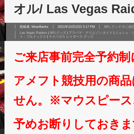
オル/ Las Vegas Rai
投稿者:
WearBanks
2021年10月22日 5:17 PM
NFL グッズ のご紹
Las Vegas Raiders
|
NFLグッズ
|
アラバマ・クリムゾン タイド
|
ジョシュ・
ト・ブルドックス
|
ラスベガス レイダース グッズ
ご来店事前完全予約制
アメフト競技用の商品
せん。※マウスピース
予めお断りしておきま