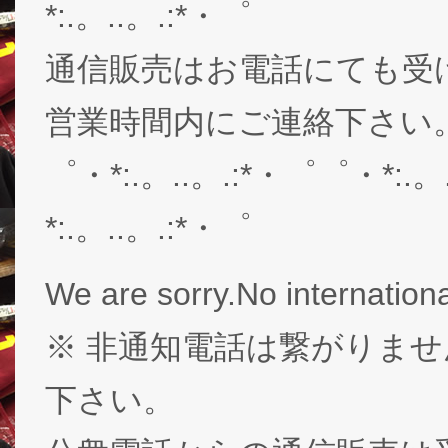
*:.。..。.:*・゜
通信販売はお電話にても受
営業時間内にご連絡下さい。03-
゜・*:.。..。.:*・゜゜・*:.。
*:.。..。.:*・゜
We are sorry.No internationa
※ 非通知電話は繋がりませ
下さい。