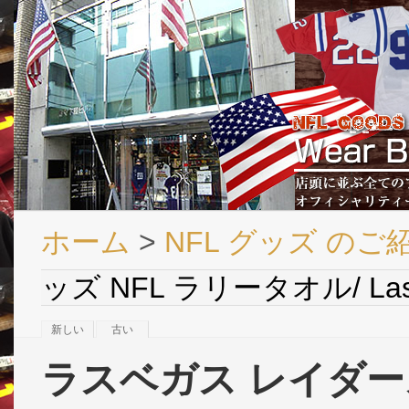
ホーム
>
NFL グッズ のご
ッズ NFL ラリータオル/ Las V
新しい
古い
ラスベガス レイダース