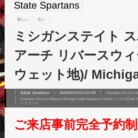
State Spartans
新しい
古い
ミシガンステイト ス
アーチ リバースウィー
ウェット地)/ Michigan
投稿者:
WearBanks
2022年8月19日 6:24 PM
Champion Reverse 
Champion Reverse Weave
|
Michigan State Spartans
|
NCAA グッズ
|
NCAA
ンズ グッズ
ご来店事前完全予約