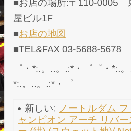
■お店の場所:〒110-0005
屋ビル1F
■
お店の地図
■TEL&FAX 03-5688-5678
゜・*:.。..。.:*・゜゜・*:.。
*:.。..。.:*・゜
新しい:
ノートルダム フ
ャンピオン アーチ リバ
ー (紺) (スウェット地)/ Notre 