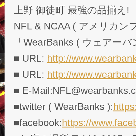
上野 御徒町 最強の品揃え!
NFL & NCAA ( アメリ
「WearBanks ( ウェアー
■ URL:
http://www.wearbank
■ URL:
http://www.wearban
■ E-Mail:NFL@wearbanks.co
■twitter ( WearBanks ):
http
■facebook:
https://www.fac