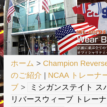
ホーム
>
Champion Revers
のご紹介
|
NCAA トレーナ
ブ
>
ミシガンステイト ス
リバースウィーブ トレーナー (緑