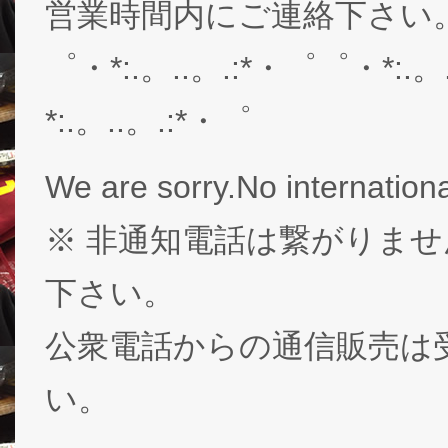
営業時間内にご連絡下さい。03-
゜・*:.。..。.:*・゜゜・*:.。
*:.。..。.:*・゜
We are sorry.No internationa
※ 非通知電話は繋がりませ
下さい。
公衆電話からの通信販売は
い。