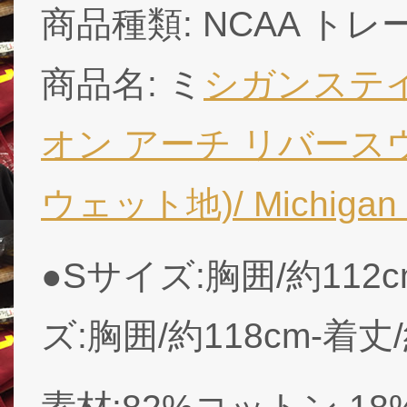
商品種類: NCAA トレ
商品名: ミ
シガンステイ
オン アーチ リバースウ
ウェット地)/ Michigan S
●Sサイズ:胸囲/約112c
ズ:胸囲/約118cm-着丈/