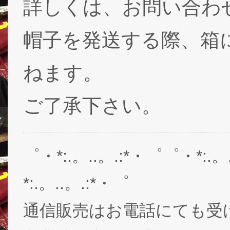
詳しくは、お問い合わ
帽子を発送する際、箱
ねます。
ご了承下さい。
゜・*:.。..。.:*・゜゜・*:.。
*:.。..。.:*・゜
通信販売はお電話にても受