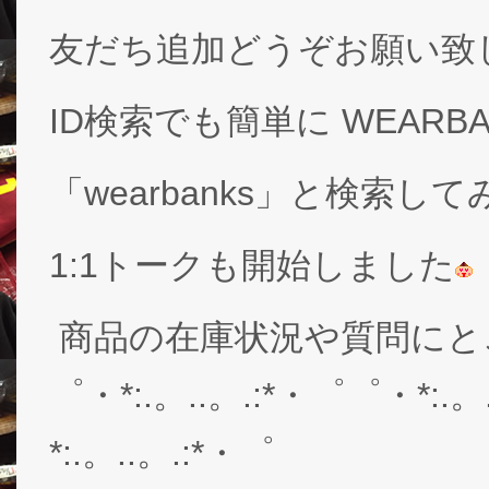
友だち追加どうぞお願い致
ID検索でも簡単に WEARB
「wearbanks」と検索し
1:1トークも開始しました
商品の在庫状況や質問にと
゜・*:.。..。.:*・゜゜・*:.。
*:.。..。.:*・゜