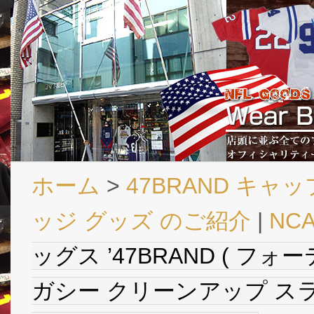
ホーム
>
47BRAND キャッ
ッジ グッズ のご紹介
|
NC
ッグス ’47BRAND ( フォ
ガシー クリーンアップ スラウ