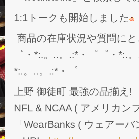
1:1トークも開始しました
商品の在庫状況や質問にと
゜・*:.。..。.:*・゜゜・*:.。
*:.。..。.:*・゜
上野 御徒町 最強の品揃え!
NFL & NCAA ( アメリ
「WearBanks ( ウェアー