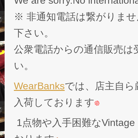
We are sorry.No internationa
※ 非通知電話は繋がりませ
下さい。
公衆電話からの通信販売は
い。
WearBanks
では、店主自ら厳
入荷しております
1点物や入手困難なVintage