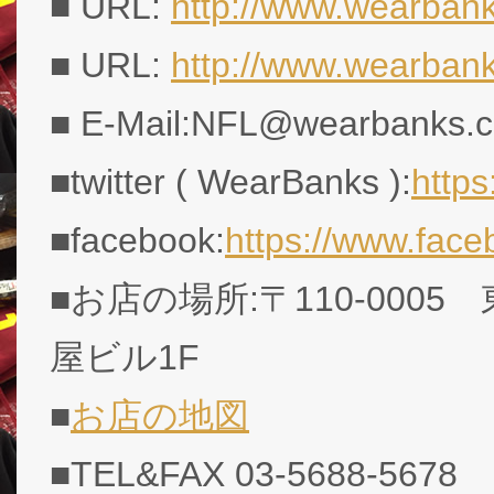
■ URL:
http://www.wearbank
■ URL:
http://www.wearban
■ E-Mail:NFL@wearbanks.co
■twitter ( WearBanks ):
http
■facebook:
https://www.fac
■お店の場所:〒110-0005
屋ビル1F
■
お店の地図
■TEL&FAX 03-5688-5678