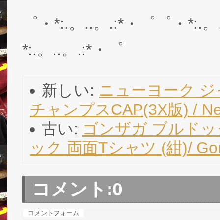
゜・*:.。..。.:*・゜゜・*:.。
*:.。..。.:*・゜
新しい:
ニューヨーク ジャ
チャンプスCAP(3X版) / New 
古い:
ゴンザガ ブルドッ
ック 両面Tシャツ (紺)/ Gonz
コメント:
0
コメントフォーム