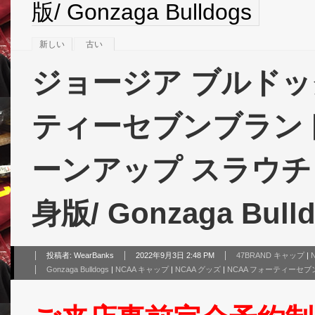
版/ Gonzaga Bulldogs
新しい
古い
ジョージア ブルドッグス
ティーセブンブランド 
ーンアップ スラウチ 
身版/ Gonzaga Bull
投稿者:
WearBanks
2022年9月3日 2:48 PM
47BRAND キャップ
|
Gonzaga Bulldogs
|
NCAA キャップ
|
NCAA グッズ
|
NCAA フォーティーセ