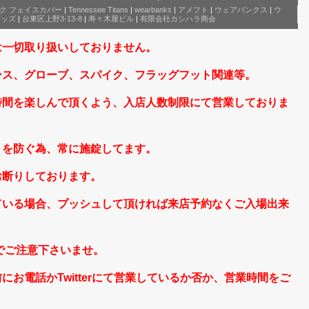
スク フェイスカバー
|
Tennessee Titans
|
wearbanks
|
アメフト
|
ウェアバンクス
|
ウ
グッズ
|
台東区上野3-13-8
|
寿々木屋ビル
|
有限会社カシハラ商会
は一切取り扱いしておりません。
ース、グローブ、スパイク、フラッグフット関連等。
時間を楽しんで頂くよう、入店人数制限にて営業しておりま
りを防ぐ為、常に施錠してます。
お断りしております。
ている場合、プッシュして頂ければ来店予約なくご入場出来
のでご注意下さいませ。
お電話かTwitterにて営業しているか否か、営業時間をご