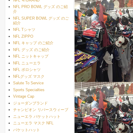
NFL '47BRAND
NFL PRO BOWL グッズ のご紹
介
NFL SUPER BOWL グッズ のご
紹介
NFL Tシャツ
NFL ZIPPO
NFL キャップ のご紹介
NFL グッズ のご紹介
NFL ニットキャップ
NFL ニューエラ
NFL ポロシャツ
NFLグッズ マスク
Salute To Service
Sports Specialties
Vintage Cap
ジョーダンブランド
チャンピオン リバースウィーブ
ニューエラ バケットハット
ニューエラ マスク NFL
バケットハット