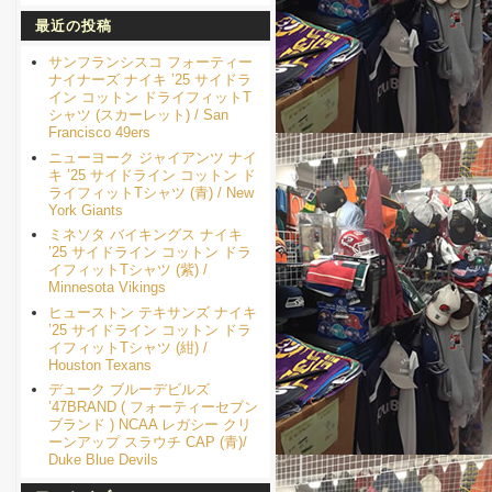
最近の投稿
サンフランシスコ フォーティー
ナイナーズ ナイキ ’25 サイドラ
イン コットン ドライフィットT
シャツ (スカーレット) / San
Francisco 49ers
ニューヨーク ジャイアンツ ナイ
キ ’25 サイドライン コットン ド
ライフィットTシャツ (青) / New
York Giants
ミネソタ バイキングス ナイキ
’25 サイドライン コットン ドラ
イフィットTシャツ (紫) /
Minnesota Vikings
ヒューストン テキサンズ ナイキ
’25 サイドライン コットン ドラ
イフィットTシャツ (紺) /
Houston Texans
デューク ブルーデビルズ
’47BRAND ( フォーティーセブン
ブランド ) NCAA レガシー クリ
ーンアップ スラウチ CAP (青)/
Duke Blue Devils