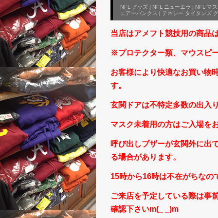
NFL グッズ
|
NFL ニューエラ
|
NFL マ
ェアーバンクス
|
テネシー タイタンズ 
当店はアメフト競技用の商品
※プロテクター類、マウスピ
お客様により快適なお買い物
す。
玄関ドアは不特定多数の出入
マスク未着用の方はご入場を
呼び出しブザーが玄関外に出
る場合があります。
15時から16時は不在がちな
ご来店を予定している際は事前に
確認下さいm(_ _)m