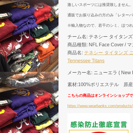
激しいスポーツには推奨致しません。
通販でお振り込みの方のみ「レターパ
※輸入物なので、若干のシミ、ほつれ
チーム名: テネシー タイタンズ ( Ten
商品種類: NFL Face Cover / 
商品名:
テネシー タイタンズ 
Tennessee Titans
メーカー名: ニューエラ ( New Er
素材:100%ポリエステル 原
こちらの商品はオンラインショップで
https://www.wearbanks.com/products/