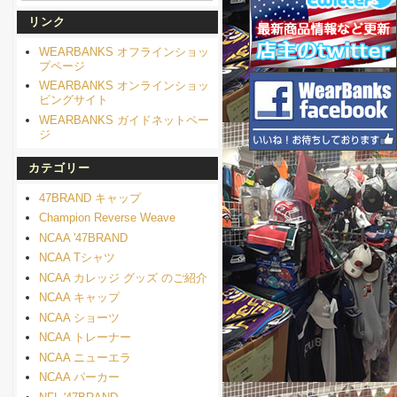
リンク
WEARBANKS オフラインショッ
プページ
WEARBANKS オンラインショッ
ピングサイト
WEARBANKS ガイドネットペー
ジ
カテゴリー
47BRAND キャップ
Champion Reverse Weave
NCAA '47BRAND
NCAA Tシャツ
NCAA カレッジ グッズ のご紹介
NCAA キャップ
NCAA ショーツ
NCAA トレーナー
NCAA ニューエラ
NCAA パーカー