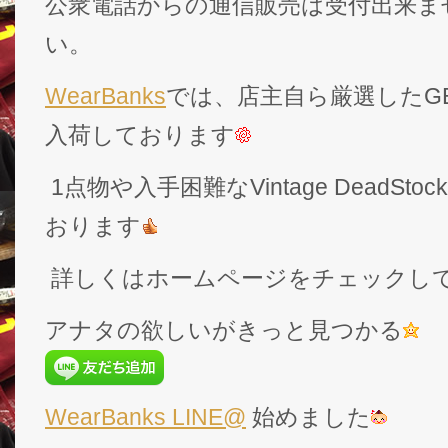
公衆電話からの通信販売は受付出来ま
い。
WearBanks
では、店主自ら厳選したGEK
入荷しております
1点物や入手困難なVintage DeadS
おります
詳しくはホームページをチェックし
アナタの欲しいがきっと見つかる
WearBanks LINE@
始めました