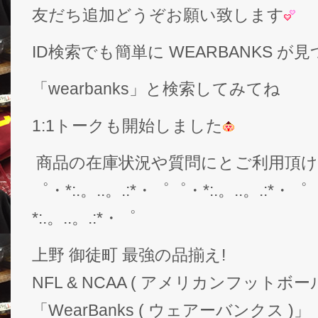
友だち追加どうぞお願い致します
ID検索でも簡単に WEARBANKS 
「wearbanks」と検索してみてね
1:1トークも開始しました
商品の在庫状況や質問にとご利用頂
゜・*:.。..。.:*・゜゜・*:.。..。.:*・゜
*:.。..。.:*・゜
上野 御徒町 最強の品揃え!
NFL & NCAA ( アメリカンフットボー
「WearBanks ( ウェアーバンクス )」