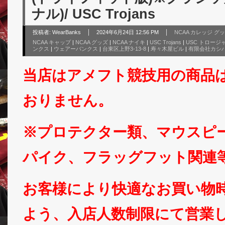
ナル)/ USC Trojans
投稿者:
WearBanks
2024年6月24日 12:56 PM
NCAA カレッジ グ
NCAA キャップ
|
NCAA グッズ
|
NCAA ナイキ
|
USC Trojans
|
USC トロージ
ンクス
|
ウェアーバンクス
|
台東区上野3-13-8
|
寿々木屋ビル
|
有限会社カシ
当店はアメフト競技用の商品
おりません。
※プロテクター類、マウスピ
パイク、フラッグフット関連
お客様により快適なお買い物
よう、入店人数制限にて営業