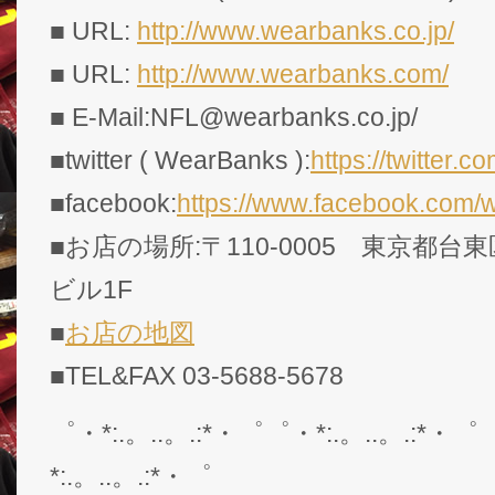
■ URL:
http://www.wearbanks.co.jp/
■ URL:
http://www.wearbanks.com/
■ E-Mail:NFL@wearbanks.co.jp/
■twitter ( WearBanks ):
https://twitte
■facebook:
https://www.facebook.com/
■お店の場所:〒110-0005 東京都台東
ビル1F
■
お店の地図
■TEL&FAX 03-5688-5678
゜・*:.。..。.:*・゜゜・*:.。..。.:*・゜
*:.。..。.:*・゜