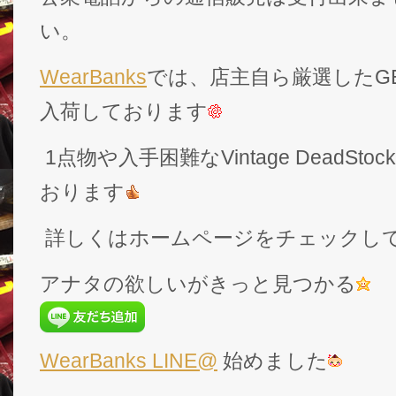
い。
WearBanks
では、店主自ら厳選したGEK
入荷しております
1点物や入手困難なVintage DeadS
おります
詳しくはホームページをチェックし
アナタの欲しいがきっと見つかる
WearBanks LINE@
始めました