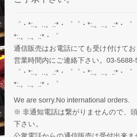
゜・*:.。..。.:*・゜゜・*:.。..。.:*・゜
*:.。..。.:*・゜
通信販売はお電話にても受け付けてお
営業時間内にご連絡下さい。03-5688-5
゜・*:.。..。.:*・゜゜・*:.。..。.:*・゜
*:.。..。.:*・゜
We are sorry.No international orders.
※ 非通知電話は繋がりませんので、頭
下さい。
公衆電話からの通信販売は受付出来ま