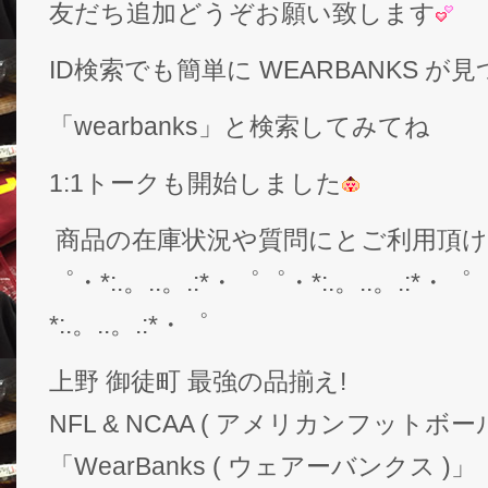
友だち追加どうぞお願い致します
ID検索でも簡単に WEARBANKS 
「wearbanks」と検索してみてね
1:1トークも開始しました
商品の在庫状況や質問にとご利用頂
゜・*:.。..。.:*・゜゜・*:.。..。.:*・゜
*:.。..。.:*・゜
上野 御徒町 最強の品揃え!
NFL & NCAA ( アメリカンフットボー
「WearBanks ( ウェアーバンクス )」