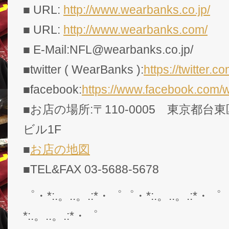
■ URL:
http://www.wearbanks.co.jp/
■ URL:
http://www.wearbanks.com/
■ E-Mail:NFL@wearbanks.co.jp/
■twitter ( WearBanks ):
https://twitte
■facebook:
https://www.facebook.com/
■お店の場所:〒110-0005 東京都台東
ビル1F
■
お店の地図
■TEL&FAX 03-5688-5678
゜・*:.。..。.:*・゜゜・*:.。..。.:*・゜
*:.。..。.:*・゜