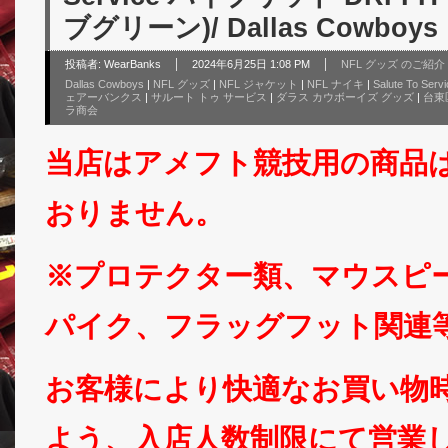
ブグリーン)/ Dallas Cowboys
投稿者:
WearBanks
2024年6月25日 1:08 PM
NFL グッズ のご紹介
Dallas Cowboys
|
NFL グッズ
|
NFL ジャケット
|
NFL ナイキ
|
Salute To Servi
ェアーバンクス
|
サルート トゥ サービス
|
ダラス カウボーイズ グッズ
|
台東区
ラ商会
当店はアメフト競技用の商品
おりません。
※プロテクター類、マウスピ
パイク、フラッグフット関連
お客様により快適なお買い物
よう、入店人数制限にて営業