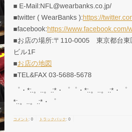
■ E-Mail:NFL@wearbanks.co.jp/
■twitter ( WearBanks ):
https://twitte
■facebook:
https://www.facebook.com/
■お店の場所:〒110-0005 東京都台東
ビル1F
■
お店の地図
■TEL&FAX 03-5688-5678
゜・*:.。..。.:*・゜゜・*:.。..。.:*・゜
*:.。..。.:*・゜
コメント
:
0
トラックバック
:
0