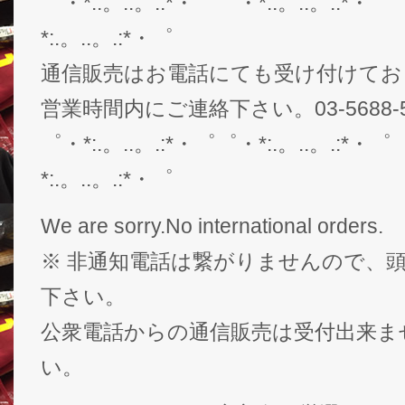
゜・*:.。..。.:*・゜゜・*:.。..。.:*・゜
*:.。..。.:*・゜
通信販売はお電話にても受け付けてお
営業時間内にご連絡下さい。03-5688-5
゜・*:.。..。.:*・゜゜・*:.。..。.:*・゜
*:.。..。.:*・゜
We are sorry.No international orders.
※ 非通知電話は繋がりませんので、頭
下さい。
公衆電話からの通信販売は受付出来ま
い。