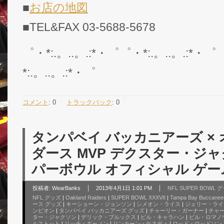
■
お店の地図
■TEL&FAX 03-5688-5678
゜・*:.。..。.:*・゜゜・*:.。..。.:*・゜
*:.。..。.:*・゜
コメント
:
0
トラックバック
:
0
タンパベイ バッカニアーズ ×
ダース MVP デクスター・ジャ
パーボウル オフィシャル ゲー
投稿者:
WearBanks
2013年4月1日 1:01 PM
NFL SUPER BOWL
NFL グッズ
|
Oakland Raiders
|
SUPER BOWL XXXVII
|
Tampa Bay Buccanee
ース グッズ
|
キーショーン・ジョンソン
|
シメオン・ライス
|
ジェリー・ライ
ンピオン
|
タンパベイ バッカニアーズ グッズ
|
チャーリー・ガーナー
|
チャ
ター・ジャクソン
|
デリック・ブルックス
|
ビル・キャラハン
|
ビル・ロマノ
ルストット
|
リッチ・ギャノン
|
リンカーン・ケネディ
|
ロッド・ウッドソン