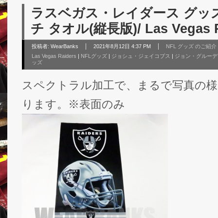
ラスベガス・レイダース グッズ
チ タオル(縦長版)/ Las Vegas R
投稿者:
WearBanks
2021年8月12日 4:37 PM
NFL グッズ のご紹介
Las Vegas Raiders
|
NFLグッズ
|
ジョシュ・ジェイコブス
|
ジョン・グルーデ
ッズ
スペクトラル加工で、まるで写真の様
ります。※表面のみ