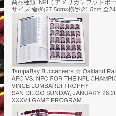
商品種類: NFL ( アメリカンフットボー
サイズ:縦/約27.5cm×横/約21.5cm 全
TampaBay Buccaneers ☆ Oakland Rai
AFC VS. NFC FOR THE NFL CHAMPI
VINCE LOMBARDI TROPHY
SAN DIEGO SUNDAY, JANUARY 26,
XXXVII GAME PROGRAM