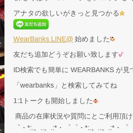
アナタの欲しいがきっと見つかる
WearBanks LINE@
始めました
友だち追加どうぞお願い致します
ID検索でも簡単に WEARBANKS 
「wearbanks」と検索してみてね
1:1トークも開始しました
商品の在庫状況や質問にとご利用頂
゜・*:.。..。.:*・゜゜・*:.。..。.:*・゜