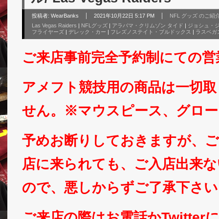
投稿者:
WearBanks
2021年10月22日 5:17 PM
NFL グッズ のご紹
Las Vegas Raiders
|
NFLグッズ
|
アラバマ・クリムゾン タイド
|
ジョシュ・
フライヤーズ
|
デレック・カー
|
フレズノステイト・ブルドックス
|
ラスベガ
ご来店事前完全予約制にての営
アメフト競技用の商品は一切取
せん。※マウスピース、グロー
予めお断りしておきますが、ご
店に来られても、ご入店出来な
ので、悪しからずご了承下さい
ご来店の際はお電話かTwitte