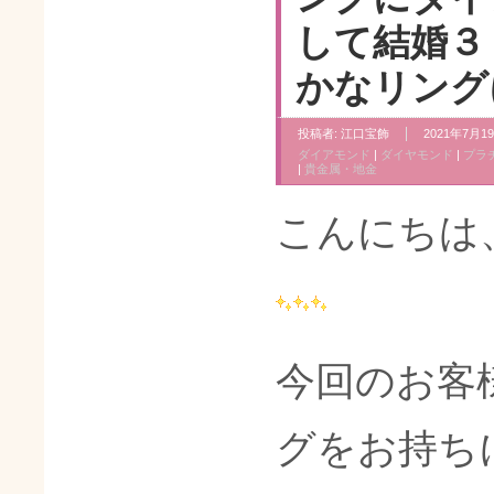
して結婚３
かなリング
投稿者:
江口宝飾
2021年7月19
ダイアモンド
|
ダイヤモンド
|
プラ
|
貴金属・地金
こんにちは
今回のお客
グをお持ち