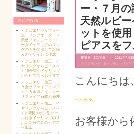
ー・７月の
天然ルビー
最近の投稿
ットを使用
＜ジュエリーリフォー
ム・リングオーダー＞
天然ファンシーイエロ
ピアスをフ
ーダイヤモンドのリン
グの石を使用してお好
みのデザインに作成
投稿者:
江口宝飾
2021年7月25
＜ジュエリー加工・イ
ダイアモンド
|
ダイヤモンド
|
ピア
ヤリングからピアスへ
＞18金製のイヤリング
からピアスへお仕立て
こんにちは
＜ジュエリー加工・１
８金サファイアリング
＞１８金製のイエロー
サファイア石取れ修理
＜ジュエリー加工・イ
ヤリングからピアスへ
＞k18製リボン型パー
お客様から
ル付きイヤリングのリ
ボン部分のみのピアス
へ加工
＜ジュエリー加工・リ