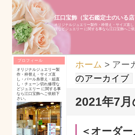
江口宝飾（宝石鑑定士のいる店
オリジナルジュエリー製作・枠替え・サイズ直し
理などジュエリー に関する事なら江口宝飾へご
プロフィール
ホーム
> アー
オリジナルジュエリー製
作・枠替え・サイズ直
のアーカイブ
し・パール糸替え・組直
し・チェーン切れ修理な
どジュエリー に関する事
なら江口宝飾へご依頼下
2021年7
さい。
＜オーダー