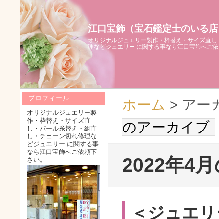
江口宝飾（宝石鑑定士のいる店
オリジナルジュエリー製作・枠替え・サイズ直し
理などジュエリー に関する事なら江口宝飾へご
プロフィール
ホーム
> アー
オリジナルジュエリー製
作・枠替え・サイズ直
のアーカイブ
し・パール糸替え・組直
し・チェーン切れ修理な
どジュエリー に関する事
なら江口宝飾へご依頼下
2022年4
さい。
＜ジュエリ