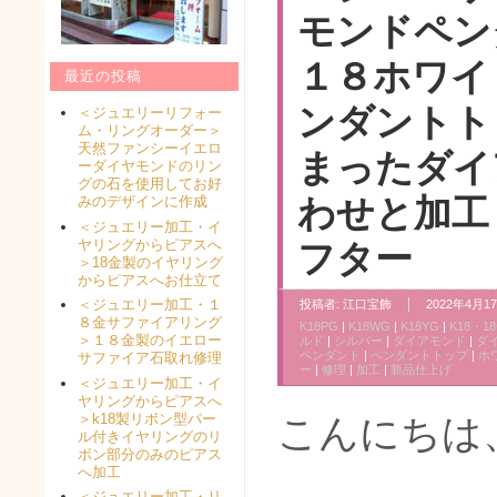
モンドペン
１８ホワイ
最近の投稿
ンダントト
＜ジュエリーリフォー
ム・リングオーダー＞
天然ファンシーイエロ
まったダイ
ーダイヤモンドのリン
グの石を使用してお好
わせと加工
みのデザインに作成
＜ジュエリー加工・イ
ヤリングからピアスへ
フター
＞18金製のイヤリング
からピアスへお仕立て
＜ジュエリー加工・１
投稿者:
江口宝飾
2022年4月17
８金サファイアリング
K18PG
|
K18WG
|
K18YG
|
K18・1
＞１８金製のイエロー
ルド
|
シルバー
|
ダイアモンド
|
ダ
ペンダント
|
ペンダントトップ
|
ホ
サファイア石取れ修理
ー
|
修理
|
加工
|
新品仕上げ
＜ジュエリー加工・イ
ヤリングからピアスへ
＞k18製リボン型パー
こんにちは
ル付きイヤリングのリ
ボン部分のみのピアス
へ加工
＜ジュエリー加工・リ