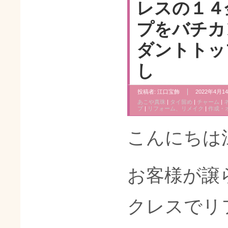
レスの１４
プをバチカ
ダントトッ
し
投稿者:
江口宝飾
2022年4月14
あこや真珠
|
タイ留め
|
チャーム
|
プ
|
リフォーム、リメイク
|
作成・
こんにちは
お客様が譲
クレスでリ