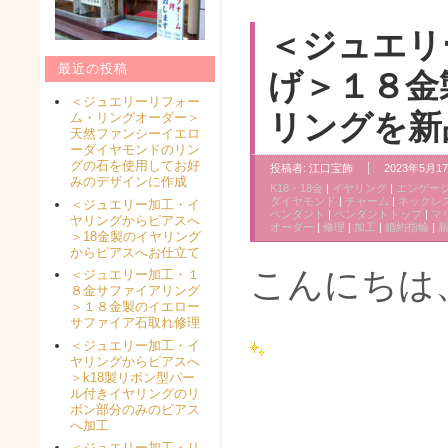
＜ジュエリ
最近の投稿
げ＞１８金
＜ジュエリーリフォー
リングを新
ム・リングオーダー＞
天然ファンシーイエロ
ーダイヤモンドのリン
グの石を使用してお好
投稿者:
江口宝飾
2023年5月17
みのデザインに作成
K18・18金
|
イヤリング
|
エンゲー
ダイヤモンド
|
チャーム
|
ネックレ
＜ジュエリー加工・イ
ペンダント
|
ペンダントトップ
|
マ
ヤリングからピアスへ
オーダー
|
修理
|
加工
|
婚約指輪
|
＞18金製のイヤリング
からピアスへお仕立て
こんにちは
＜ジュエリー加工・１
８金サファイアリング
＞１８金製のイエロー
サファイア石取れ修理
＜ジュエリー加工・イ
ヤリングからピアスへ
＞k18製リボン型パー
ル付きイヤリングのリ
ボン部分のみのピアス
へ加工
＜ジュエリー加工・リ