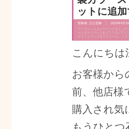
ットに追加
投稿者:
江口宝飾
2023年4月16
アンクレット
|
イヤリング
|
エンゲ
ーム
|
ネックレス
|
ピアス
|
ピアリ
マリッジリング
|
リフォーム、リメ
こんにちは
お客様から
前、他店様
購入され気
もうひとつ