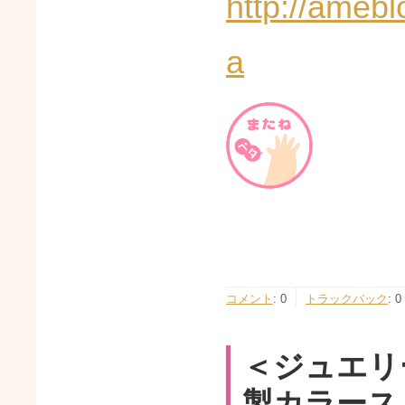
http://ameb
a
コメント
:
0
トラックバック
:
0
＜ジュエリ
製カラース