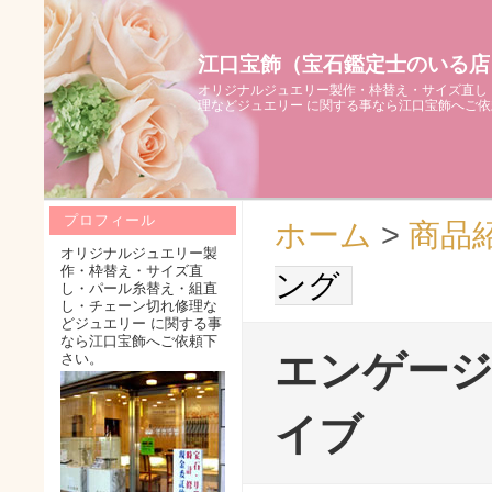
江口宝飾（宝石鑑定士のいる店
オリジナルジュエリー製作・枠替え・サイズ直し
理などジュエリー に関する事なら江口宝飾へご
プロフィール
ホーム
>
商品
オリジナルジュエリー製
作・枠替え・サイズ直
ング
し・パール糸替え・組直
し・チェーン切れ修理な
どジュエリー に関する事
なら江口宝飾へご依頼下
エンゲー
さい。
イブ